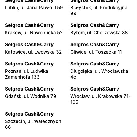
Lublin, ul. Jana Pawła II 59
Białystok, ul. Produkcyjna
99
Selgros Cash&Carry
Selgros Cash&Carry
Kraków, ul. Nowohucka 52
Bytom, ul. Chorzowska 88
Selgros Cash&Carry
Selgros Cash&Carry
Katowice, ul. Lwowska 32
Gliwice, ul. Toszecka 11
Selgros Cash&Carry
Selgros Cash&Carry
Poznań, ul. Ludwika
Długołęka, ul. Wrocławska
Zamenhofa 133
4c
Selgros Cash&Carry
Selgros Cash&Carry
Gdańsk, ul. Wodnika 79
Wrocław, ul. Krakowska 71-
105
Selgros Cash&Carry
Szczecin, ul. Walecznych
66