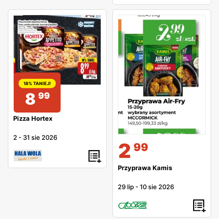
18% TANIEJ!
8
99
Pizza Hortex
2
-
31 sie 2026
2
99
Przyprawa Kamis
29 lip
-
10 sie 2026