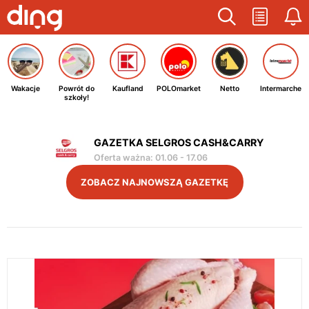
Wakacje
Powrót do
Kaufland
POLOmarket
Netto
Intermarche
szkoły!
GAZETKA SELGROS CASH&CARRY
Oferta ważna
:
01.06
-
17.06
ZOBACZ NAJNOWSZĄ GAZETKĘ