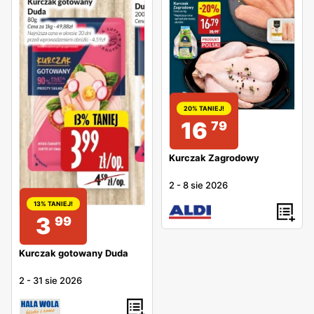
20% TANIEJ!
16
79
Kurczak Zagrodowy
2
-
8 sie 2026
13% TANIEJ!
3
99
Kurczak gotowany Duda
2
-
31 sie 2026