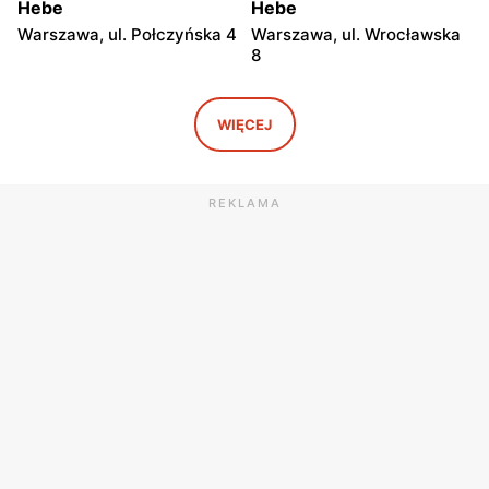
Hebe
Hebe
Warszawa, ul. Połczyńska 4
Warszawa, ul. Wrocławska
8
Hebe
Hebe
Warszawa, ul. Rembielińska
Warszawa, ul. Grochowska
WIĘCEJ
20
129
Hebe
Hebe
REKLAMA
Warszawa, ul. Jana
Warszawa, ul. Bolesława
Kasprowicza 48
Chrobrego 4
Hebe
Hebe
Warszawa, ul. Lazurowa
Warszawa, ul. Jubilerska
71a
1/3
Hebe
Hebe
Warszawa, ul.
Warszawa al.
Ostrobramska 75C
Rzeczypospolitej 23
Hebe
Hebe
Warszawa, ul. Zgrupowania
Warszawa, ul. Głębocka 15