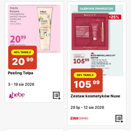
40% TANIEJ!
20
99
Peeling Tołpa
39% TANIEJ!
105
99
3
-
19 sie 2026
Zestaw kosmetyków Nuxe
29 lip
-
12 sie 2026