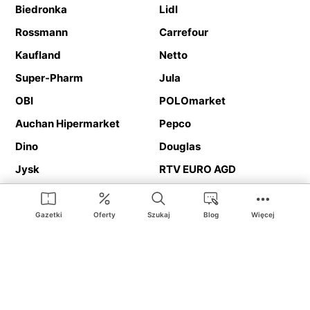
Biedronka
Lidl
Rossmann
Carrefour
Kaufland
Netto
Super-Pharm
Jula
OBI
POLOmarket
Auchan Hipermarket
Pepco
Dino
Douglas
Jysk
RTV EURO AGD
Action
Media Expert
Deichmann
Media Markt
Gazetki
Oferty
Szukaj
Blog
Więcej
Ding.pl to serwis internetowy prezentujący
gazetki promocyjne
oraz
katalogi
sklepów i dużych sieci handlowych. Dzięki
geolokalizacji otrzymasz przede wszystkim oferty sklepów, z
Twojego bliskiego otoczenia. Dodatkowo na stronie znajdziesz
adresy sklepów, więc w trakcie podróży bez problemu trafisz do