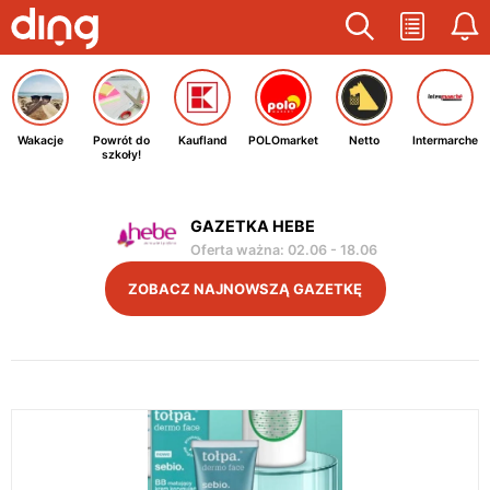
Wakacje
Powrót do
Kaufland
POLOmarket
Netto
Intermarche
szkoły!
GAZETKA HEBE
Oferta ważna
:
02.06
-
18.06
ZOBACZ NAJNOWSZĄ GAZETKĘ