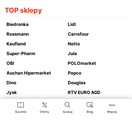
TOP sklepy
Biedronka
Lidl
Rossmann
Carrefour
Kaufland
Netto
Super-Pharm
Jula
OBI
POLOmarket
Auchan Hipermarket
Pepco
Dino
Douglas
Jysk
RTV EURO AGD
Action
Media Expert
Deichmann
Media Markt
Gazetki
Oferty
Szukaj
Blog
Więcej
Ding.pl to serwis internetowy prezentujący
gazetki promocyjne