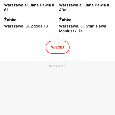
Warszawa al. Jana Pawła II
Warszawa al. Jana Pawła II
61
43a
Żabka
Żabka
Warszawa, ul. Zgoda 13
Warszawa, ul. Stanisława
Moniuszki 1a
Żabka
Żabka
Warszawa, ul.
Warszawa, ul. Grzybowska
WIĘCEJ
Świętokrzyska 0 Stacja
5
Metra A14
REKLAMA
Żabka
Żabka
Łódź, ul. Żurawia 14
Warszawa, ul. Żurawia 18
Żabka
Żabka
Warszawa, ul. Chmielna 35
Warszawa, ul. Chmielna
104
Żabka
Żabka
Warszawa, ul. Grzybowska
Warszawa, ul. Złota 69