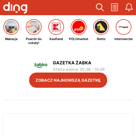
Wakacje
Powrót do
Kaufland
POLOmarket
Netto
Intermarche
szkoły!
GAZETKA ŻABKA
Oferta ważna
:
02.06
-
16.06
ZOBACZ NAJNOWSZĄ GAZETKĘ