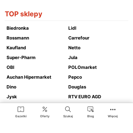
TOP sklepy
Biedronka
Lidl
Rossmann
Carrefour
Kaufland
Netto
Super-Pharm
Jula
OBI
POLOmarket
Auchan Hipermarket
Pepco
Dino
Douglas
Jysk
RTV EURO AGD
Action
Media Expert
Deichmann
Media Markt
Gazetki
Oferty
Szukaj
Blog
Więcej