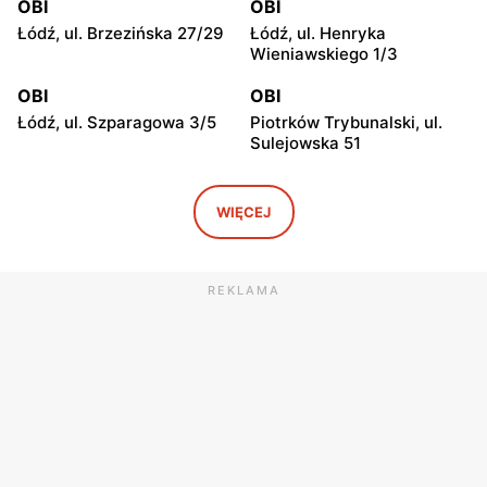
OBI
OBI
Łódź, ul. Brzezińska 27/29
Łódź, ul. Henryka
Wieniawskiego 1/3
OBI
OBI
Łódź, ul. Szparagowa 3/5
Piotrków Trybunalski, ul.
Sulejowska 51
OBI
OBI
Włocławek, ul. Cmentarna
Lublin, ul. Zwycięska 6
WIĘCEJ
2-6
OBI
OBI
REKLAMA
Kielce, ul. Radomska 8
Kielce, ul. Zagnańska 67
OBI
OBI
Lublin, ul. Chemiczna 2
Olsztyn al. Generała
Władysława Sikorskiego 2b
OBI
OBI
Olsztyn, ul. Władysława
Toruń, ul. szosa Lubicka
Leonharda 1
130