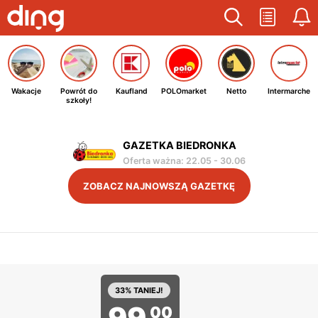
Wakacje
Powrót do
Kaufland
POLOmarket
Netto
Intermarche
szkoły!
GAZETKA BIEDRONKA
Oferta ważna
:
22.05
-
30.06
ZOBACZ NAJNOWSZĄ GAZETKĘ
REKLAMA
33% TANIEJ!
99
00