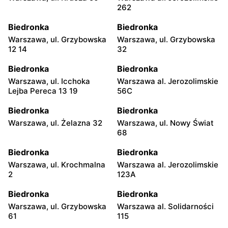
gra familijna, która
262
zapewni rozrywkę
Interaktywna
wszystkim członkom
gra Epee
Biedronka
Biedronka
rodziny. Zadawaj
pytania, odpowiadaj na
Warszawa, ul. Grzybowska
Warszawa, ul. Grzybowska
wyzwania i sprawdź
12 14
32
swoją wiedzę w
dynamicznej
Biedronka
Biedronka
rozgrywce. Gra
Warszawa, ul. Icchoka
Warszawa al. Jerozolimskie
pobudza do myślenia i
Lejba Pereca 13 19
56C
świetnie sprawdza się
podczas spotkań
Biedronka
Biedronka
towarzyskich.
Warszawa, ul. Żelazna 32
Warszawa, ul. Nowy Świat
Skorzystaj z okazji i
68
wzbogac swoją kolekcję
gier planszowych o ten
Biedronka
Biedronka
tytuł. Źródło: gazetka
Warszawa, ul. Krochmalna
Warszawa al. Jerozolimskie
Biedronka
2
123A
Biedronka
Biedronka
Warszawa, ul. Grzybowska
Warszawa al. Solidarności
61
115