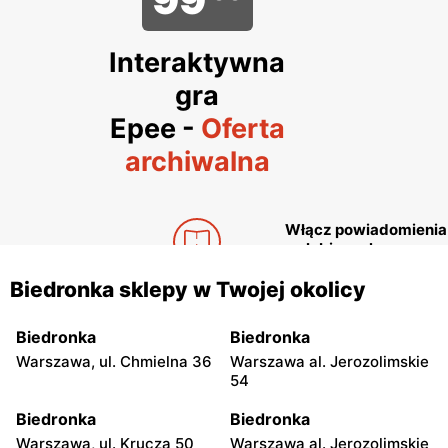
Interaktywna
gra
Epee
-
Oferta
archiwalna
Włącz powiadomienia
o ulubionych
produktach:
Gazetka
Biedronka sklepy w Twojej okolicy
BIEDRONKA
W ofercie Biedronki
znajdziesz EPEE "W
Biedronka
Biedronka
Zabawki
ogniu pytań" w
Warszawa, ul. Chmielna 36
Warszawa al. Jerozolimskie
promocyjnej cenie
54
Interaktywna
99,99 zł zamiast 149,99
gra
zł, co stanowi obniżkę o
Biedronka
Biedronka
33%. To interaktywna
Epee
Warszawa, ul. Krucza 50
Warszawa al. Jerozolimskie