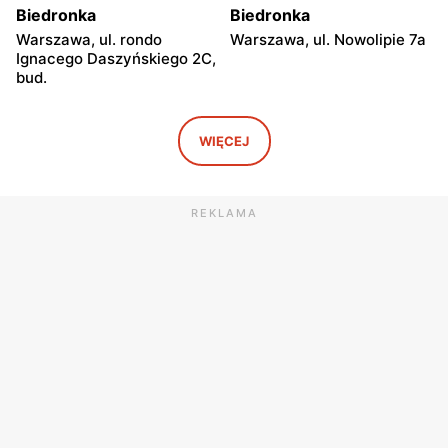
Biedronka
Biedronka
Warszawa, ul. rondo
Warszawa, ul. Nowolipie 7a
Ignacego Daszyńskiego 2C,
bud.
Biedronka
Biedronka
Warszawa, ul. Ogrodowa 58
Warszawa al. Solidarności
WIĘCEJ
86 88
Biedronka
Biedronka
REKLAMA
Warszawa, ul. Dobra 42
Warszawa, ul. Juliana
Ursyna Niemcewicza 8
Biedronka
Biedronka
Warszawa, ul. Solec 24
Warszawa, ul. Juliana
Ursyna Niemcewicza 26
Biedronka
Biedronka
Warszawa, ul.
Warszawa, ul. Górnośląska
Bonifraterska 6
6
Biedronka
Biedronka