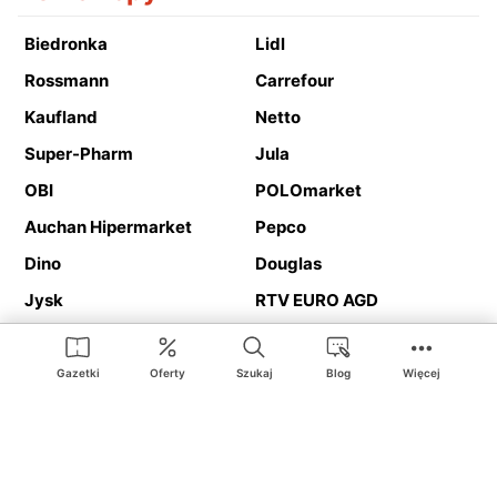
Biedronka
Lidl
Rossmann
Carrefour
Kaufland
Netto
Super-Pharm
Jula
OBI
POLOmarket
Auchan Hipermarket
Pepco
Dino
Douglas
Jysk
RTV EURO AGD
Action
Media Expert
Deichmann
Media Markt
Gazetki
Oferty
Szukaj
Blog
Więcej
Ding.pl to serwis internetowy prezentujący
gazetki promocyjne
oraz
katalogi
sklepów i dużych sieci handlowych. Dzięki
geolokalizacji otrzymasz przede wszystkim oferty sklepów, z
Twojego bliskiego otoczenia. Dodatkowo na stronie znajdziesz