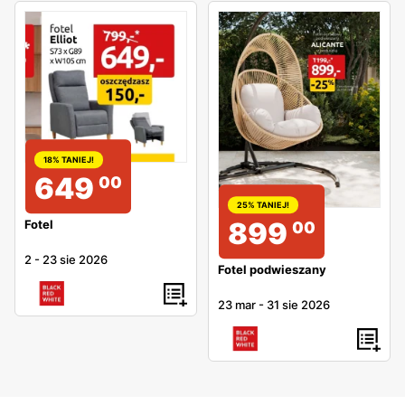
18% TANIEJ!
649
00
25% TANIEJ!
899
Fotel
00
2
-
23 sie 2026
Fotel podwieszany
23 mar
-
31 sie 2026