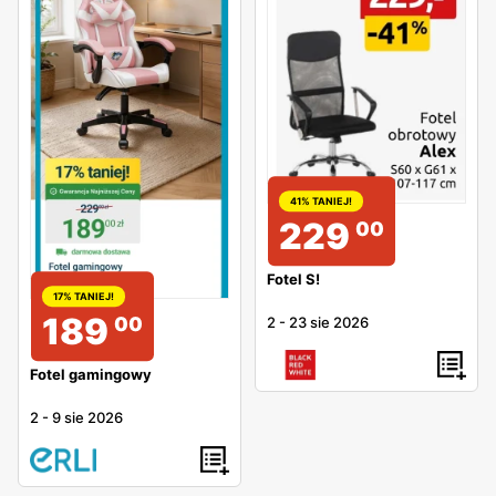
41% TANIEJ!
229
00
Fotel S!
17% TANIEJ!
189
00
2
-
23 sie 2026
Fotel gamingowy
2
-
9 sie 2026