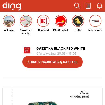
Wakacje
Powrót do
Kaufland
POLOmarket
Netto
Intermarche
szkoły!
GAZETKA BLACK RED WHITE
Oferta ważna
:
25.05
-
15.06
ZOBACZ NAJNOWSZĄ GAZETKĘ