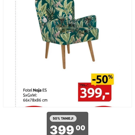
50% TANIEJ!
399
00