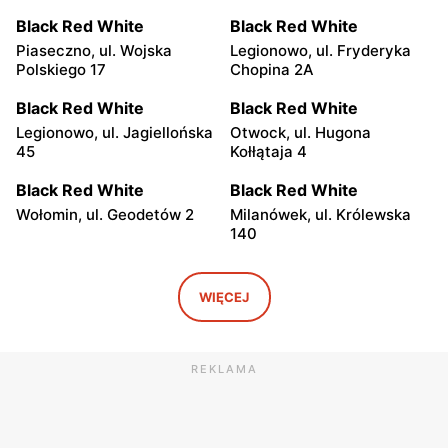
Black Red White
Black Red White
Piaseczno, ul. Wojska
Legionowo, ul. Fryderyka
Polskiego 17
Chopina 2A
Black Red White
Black Red White
Legionowo, ul. Jagiellońska
Otwock, ul. Hugona
45
Kołłątaja 4
Black Red White
Black Red White
Wołomin, ul. Geodetów 2
Milanówek, ul. Królewska
140
Black Red White
Black Red White
Grodzisk Mazowiecki, ul.
Nowy Dwór Mazowiecki, ul.
WIĘCEJ
Gen. Leopolda Okulickiego
Mazowiecka 11
13
REKLAMA
Black Red White
Black Red White
Góra Kalwaria, ul. Pijarska
Góra Kalwaria, ul. Bp.
17
Wierzbowskiego 2A