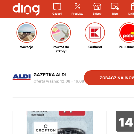
Gazetki
Produkty
Sklepy
Blog
Dni 
Wakacje
Powrót do
Kaufland
POLOmar
szkoły!
GAZETKA ALDI
ZOBACZ NAJNO
Oferta ważna
:
12.08
-
16.08
14