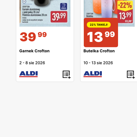
22% TANIEJ!
13
39
99
99
Garnek Crofton
Butelka Crofton
2
-
8 sie 2026
10
-
13 sie 2026