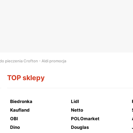
do pieczenia Crofton - Aldi promocja
TOP sklepy
Biedronka
Lidl
Kaufland
Netto
OBI
POLOmarket
Dino
Douglas