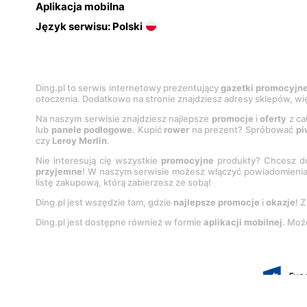
Aplikacja mobilna
Język serwisu: Polski
Ding.pl to serwis internetowy prezentujący
gazetki promocyjn
otoczenia. Dodatkowo na stronie znajdziesz adresy sklepów, wię
Na naszym serwisie znajdziesz najlepsze
promocje
i
oferty
z ca
lub
panele podłogowe
. Kupić
rower
na prezent? Spróbować
pi
czy
Leroy Merlin
.
Nie interesują cię wszystkie
promocyjne
produkty? Chcesz do
przyjemne
! W naszym serwisie możesz włączyć powiadomieni
listę zakupową, którą zabierzesz ze sobą!
Ding.pl jest wszędzie tam, gdzie
najlepsze promocje
i
okazje
! 
Ding.pl jest dostępne również w formie
aplikacji mobilnej
. Moż