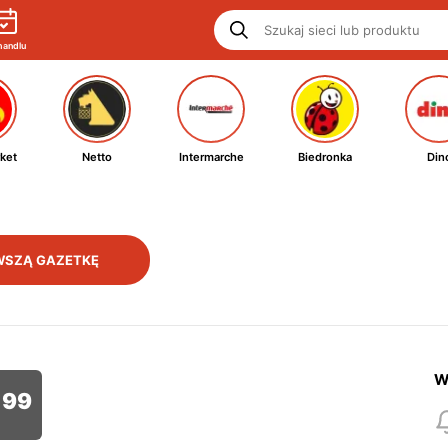
handlu
ket
Netto
Intermarche
Biedronka
Din
WSZĄ GAZETKĘ
W
99