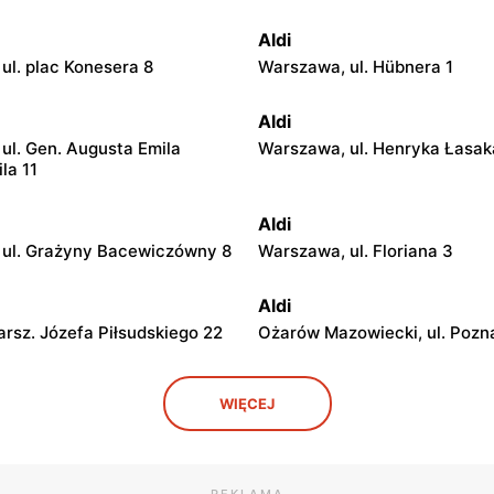
Aldi
ul. plac Konesera 8
Warszawa, ul. Hübnera 1
Aldi
ul. Gen. Augusta Emila
Warszawa, ul. Henryka Łasak
ila 11
Aldi
ul. Grażyny Bacewiczówny 8
Warszawa, ul. Floriana 3
Aldi
arsz. Józefa Piłsudskiego 22
Ożarów Mazowiecki, ul. Pozn
Aldi
WIĘCEJ
. Przyjacielska 1
Józefów, ul. Graniczna 2
Aldi