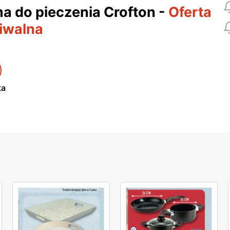
a do pieczenia Crofton
-
Oferta
iwalna
ka