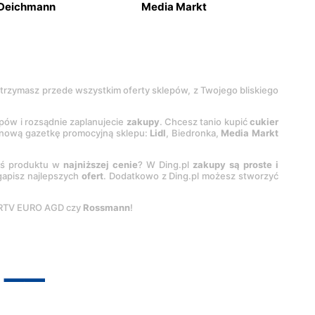
Deichmann
Media Markt
 otrzymasz przede wszystkim oferty sklepów, z Twojego bliskiego
epów i rozsądnie zaplanujecie
zakupy
. Chcesz tanio kupić
cukier
z nową gazetkę promocyjną sklepu:
Lidl
, Biedronka,
Media Markt
oś produktu w
najniższej cenie
? W Ding.pl
zakupy są proste i
egapisz najlepszych
ofert
. Dodatkowo z Ding.pl możesz stworzyć
 RTV EURO AGD czy
Rossmann
!