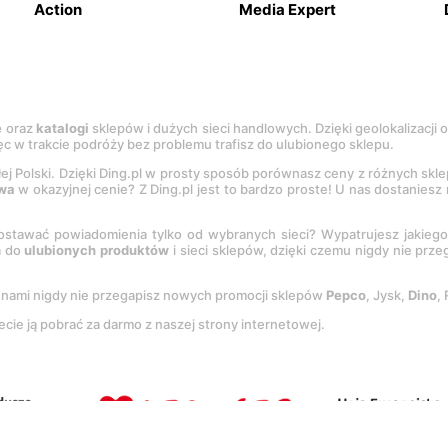
Action
Media Expert
e
oraz
katalogi
sklepów i dużych sieci handlowych. Dzięki geolokalizacji
c w trakcie podróży bez problemu trafisz do ulubionego sklepu.
łej Polski. Dzięki Ding.pl w prosty sposób porównasz ceny z różnych skl
wa
w okazyjnej cenie? Z Ding.pl jest to bardzo proste! U nas dostanies
stawać powiadomienia tylko od wybranych sieci? Wypatrujesz jakieg
a do
ulubionych produktów
i sieci sklepów, dzięki czemu nigdy nie prz
Z nami nigdy nie przegapisz nowych promocji sklepów
Pepco
, Jysk,
Dino
,
ecie ją pobrać za darmo z naszej strony internetowej.