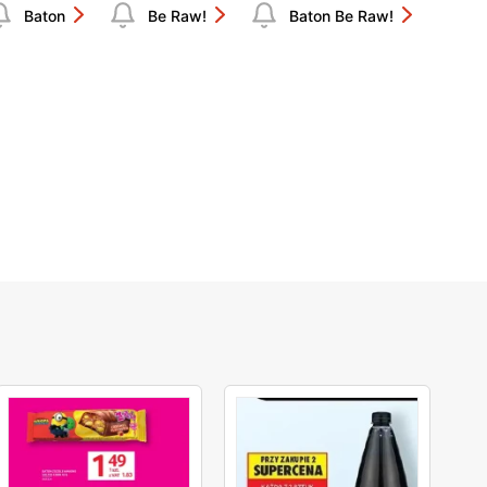
Baton
Be Raw!
Baton Be Raw!