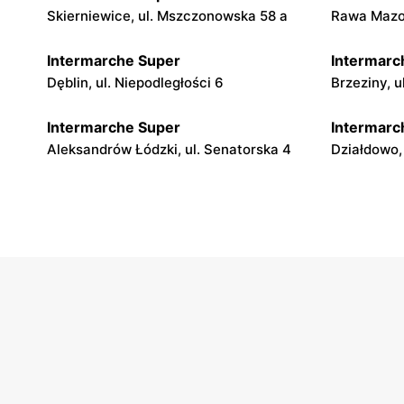
Skierniewice, ul. Mszczonowska 58 a
Rawa Mazow
Intermarche Super
Intermarc
Dęblin, ul. Niepodległości 6
Brzeziny, 
Intermarche Super
Intermarc
Aleksandrów Łódzki, ul. Senatorska 4
Działdowo,
Intermarche Super
Intermarc
Bełżyce, ul. Bychawska 22
Szczytno, 
Intermarche Super
Intermarc
Golub-Dobrzyń, ul. Henryka
Ciechocinek
Sienkiewicza 4 b
Intermarche Super
Intermarc
Turek, ul. Kolska Szosa 3/5
Dębno, ul.