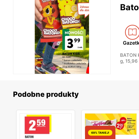
Bato
Gazet
BATON K
g, 15,96 
Podobne produkty
69% TANIEJ!