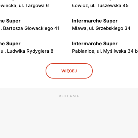
iecka, ul. Targowa 6
Łowicz, ul. Tuszewska 45
he Super
Intermarche Super
ul. Bartosza Głowackiego 41
Mława, ul. Grzebskiego 34
he Super
Intermarche Super
 ul. Ludwika Rydygiera 8
Pabianice, ul. Myśliwska 34 b
he Super
Intermarche Super
WIĘCEJ
ul. Wileńska 3
Brodnica, ul. Podgórna 65
he Super
Intermarche Super
, ul. Mikołaja Kopernika 58
Radomsko, ul. Kościuszki 2B
REKLAMA
he Super
Intermarche Super
 Wolności 4
Ostróda, ul. Grunwaldzka 74 