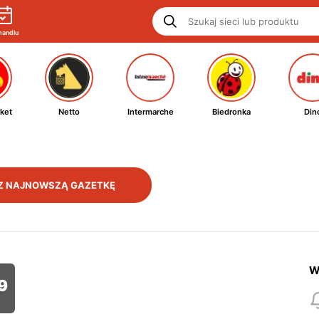
handlu
ket
Netto
Intermarche
Biedronka
Din
Z NAJNOWSZĄ GAZETKĘ
W
9