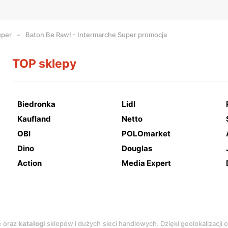
uper
Baton Be Raw! - Intermarche Super promocja
TOP sklepy
Biedronka
Lidl
Kaufland
Netto
OBI
POLOmarket
Dino
Douglas
Action
Media Expert
e
oraz
katalogi
sklepów i dużych sieci handlowych. Dzięki geolokalizacji