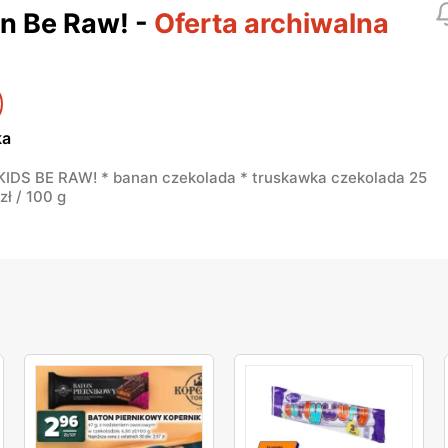
n Be Raw!
-
Oferta archiwalna
ka
IDS BE RAW! * banan czekolada * truskawka czekolada 25
zł / 100 g