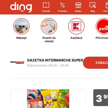
Gazetki
Produkty
Sklepy
Blog
Dni 
Wakacje
Powrót do
Kaufland
POLOmar
szkoły!
GAZETKA INTERMARCHE SUPER
ZOBAC
Oferta ważna
:
06.05
-
20.05
3
9