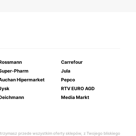
Rossmann
Carrefour
Super-Pharm
Jula
Auchan Hipermarket
Pepco
Jysk
RTV EURO AGD
Deichmann
Media Markt
 otrzymasz przede wszystkim oferty sklepów, z Twojego bliskiego