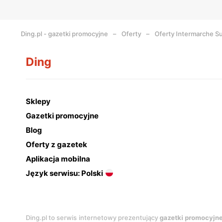
Ding.pl - gazetki promocyjne
Oferty
Oferty Intermarche S
Ding
Sklepy
Gazetki promocyjne
Blog
Oferty z gazetek
Aplikacja mobilna
Język serwisu: Polski
Ding.pl to serwis internetowy prezentujący
gazetki promocyjn