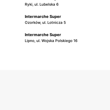
Ryki, ul. Lubelska 6
Intermarche Super
Ozorków, ul. Lotnicza 5
Intermarche Super
Lipno, ul. Wojska Polskiego 16
Intermarche Super
Zduńska Wola, ul. Sieradzka 64
Intermarche Super
Olsztyn, ul. Dr. Stanisława Dorantta 20
Intermarche Super
d
Iława, ul. Jarosława Dąbrowskiego 21