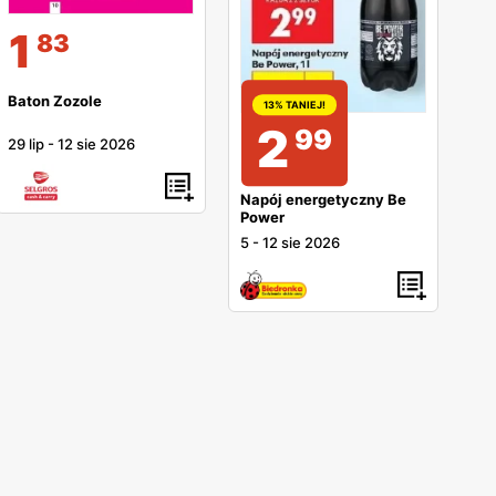
1
83
Baton Zozole
13% TANIEJ!
2
99
29 lip
-
12 sie 2026
Napój energetyczny Be
Power
5
-
12 sie 2026