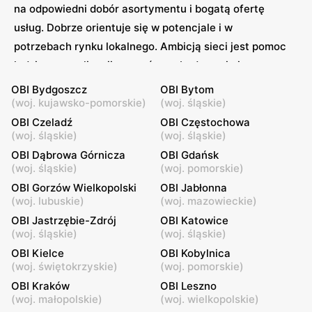
na odpowiedni dobór asortymentu i bogatą ofertę
usług. Dobrze orientuje się w potencjale i w
potrzebach rynku lokalnego. Ambicją sieci jest pomoc
ludziom w realizacji marzeń o wybudowaniu i
urządzeniu własnego domu. OBI zaznacza, że myśli o
OBI Bydgoszcz
OBI Bytom
(
domu nie tylko jako o budynku, ale również jak o
woj. kujawsko-pomorskie
)
(
woj. śląskie
)
wspólnocie rodzinnej, która potrzebuje
OBI Czeladź
OBI Częstochowa
(
woj. śląskie
)
(
woj. śląskie
)
bezpieczeństwa i wygody. Firma oferuje wiele
OBI Dąbrowa Górnicza
OBI Gdańsk
udogodnień. Na stronie sklepu można założyć konto,
(
woj. śląskie
)
(
woj. pomorskie
)
by dokonać zakupów przez Internet. Możliwe jest
OBI Gorzów Wielkopolski
OBI Jabłonna
również zamawianie przez telefon. Firma oferuje
(
woj. lubuskie
)
(
woj. mazowieckie
)
dostawę do sklepu lub na adres domowy.
OBI Jastrzębie-Zdrój
OBI Katowice
(
woj. śląskie
)
(
woj. śląskie
)
OBI – tani asortyment i usługi
OBI Kielce
OBI Kobylnica
(
woj. świętokrzyskie
)
(
woj. pomorskie
)
Sklep oferuje mnóstwo artykułów uporządkowanych w
OBI Kraków
OBI Leszno
następujących kategoriach: budowa, technika,
(
woj. małopolskie
)
(
woj. wielkopolskie
)
łazienka, kuchnia, ogród i odpoczynek. Pośród nich