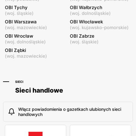
OBI Tychy
można tu również kupować na raty.
OBI Wałbrzych
(
woj. śląskie
)
(
woj. dolnośląskie
)
OBI Warszawa
OBI Włocławek
(
woj. mazowieckie
)
(
woj. kujawsko-pomorskie
)
OBI Wrocław
OBI Zabrze
(
woj. dolnośląskie
)
(
woj. śląskie
)
OBI Ząbki
(
woj. mazowieckie
)
SIECI
Sieci handlowe
Włącz powiadomienia o gazetkach ulubionych sieci
handlowych