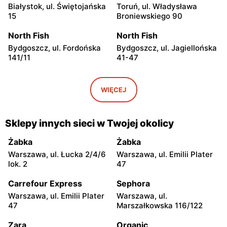
Białystok, ul. Świętojańska
Toruń, ul. Władysława
15
Broniewskiego 90
North Fish
North Fish
Bydgoszcz, ul. Fordońska
Bydgoszcz, ul. Jagiellońska
141/11
41-47
North Fish
North Fish
Bydgoszcz, ul. Wojska
Kraków, ul. Pawia 5
WIĘCEJ
Polskiego 1
North Fish
North Fish
Sklepy innych sieci w Twojej okolicy
Rzeszów al. Mjr. Wacława
Kraków, ul. Gen. Henryka
Kopisto 1
Kamieńskiego 11
Żabka
Żabka
Warszawa, ul. Łucka 2/4/6
Warszawa, ul. Emilii Plater
North Fish
North Fish
lok. 2
47
Kraków, ul. Zakopiańska 62
Katowice, ul. Chorzowska
107
Carrefour Express
Sephora
Warszawa, ul. Emilii Plater
Warszawa, ul.
North Fish
North Fish
47
Marszałkowska 116/122
Katowice, ul. 3 Maja 30
Poznań, ul. Pleszewska 1
Zara
Organic