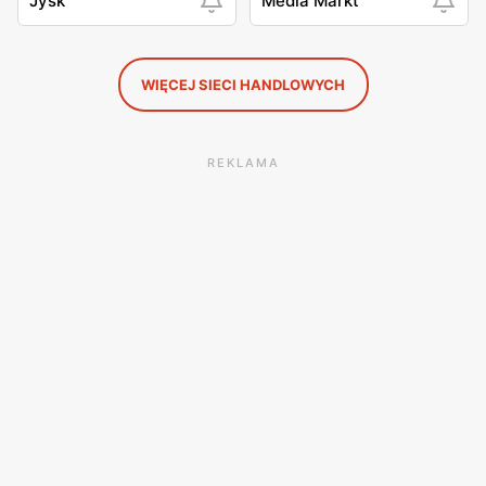
Jysk
Media Markt
WIĘCEJ SIECI HANDLOWYCH
REKLAMA