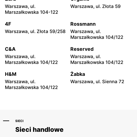
North Fish
North Fish
Warszawa, ul.
Warszawa, ul. Złota 59
Poznań al. Solidarności 47
Poznań, ul. Kaspra
Marszałkowska 104-122
Drużbickiego 2
4F
Rossmann
North Fish
North Fish
Warszawa, ul. Złota 59/258
Warszawa, ul.
Poznań, ul. Stanisława
Gdańsk, ul. Targ Sienny 7
Marszałkowska 104/122
Matyi 2
C&A
Reserved
North Fish
North Fish
Warszawa, ul.
Warszawa, ul.
Gdańsk al. Grunwaldzka 141
Wrocław, ul. pl.
Marszałkowska 104/122
Marszałkowska 104/122
Dominikański 3
H&M
Żabka
North Fish
North Fish
Warszawa, ul.
Warszawa, ul. Sienna 72
Gdynia, ul. Kazimierza
Wrocław, ul. Sucha 1
Marszałkowska 104/122
Górskiego 2
SIECI
Sieci handlowe