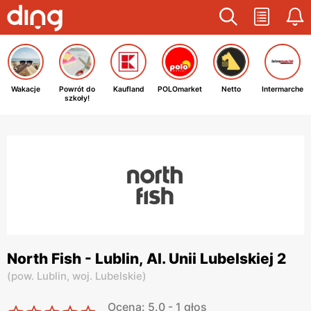
Wakacje
Powrót do
Kaufland
POLOmarket
Netto
Intermarche
szkoły!
North Fish - Lublin, Al. Unii Lubelskiej 2
(
pow. Lublin,
woj. Lubelskie
)
Ocena: 5.0 - 1 głos