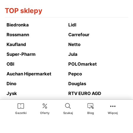
TOP sklepy
Biedronka
Lidl
Rossmann
Carrefour
Kaufland
Netto
Super-Pharm
Jula
OBI
POLOmarket
Auchan Hipermarket
Pepco
Dino
Douglas
Jysk
RTV EURO AGD
Action
Media Expert
Deichmann
Media Markt
Gazetki
Oferty
Szukaj
Blog
Więcej
Ding.pl to serwis internetowy prezentujący
gazetki promocyjne