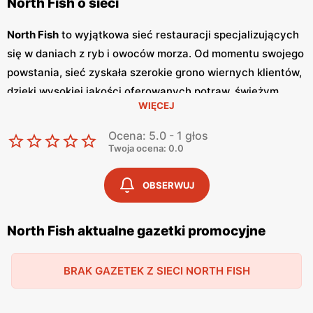
North Fish o sieci
North Fish
to wyjątkowa sieć restauracji specjalizujących
się w daniach z ryb i owoców morza. Od momentu swojego
powstania, sieć zyskała szerokie grono wiernych klientów,
dzięki wysokiej jakości oferowanych potraw, świeżym
WIĘCEJ
składnikom oraz atrakcyjnym
promocjom
. Restauracje
North Fish
zlokalizowane są w wielu miastach Polski,
Ocena: 5.0 - 1 głos
głównie w centrach handlowych, co sprawia, że są one
Twoja ocena: 0.0
łatwo dostępne dla szerokiego grona konsumentów.
Jednym z kluczowych elementów oferty
North Fish
są
OBSERWUJ
regularnie wydawane
gazetki promocyjne
, które informują
o najnowszych
promocjach
i specjalnych ofertach
North Fish aktualne gazetki promocyjne
dostępnych w restauracjach.
Gazetki promocyjne
ukazują
się co miesiąc, pozwalając klientom na bieżąco śledzić
BRAK GAZETEK Z SIECI NORTH FISH
atrakcyjne oferty i planować wizyty w restauracjach w
sposób bardziej oszczędny. W
gazetkach
znajdują się