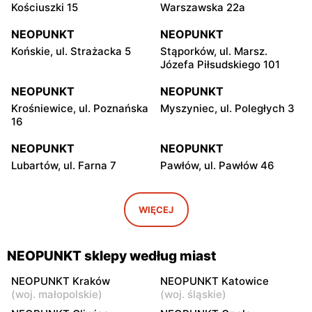
Kościuszki 15
Warszawska 22a
NEOPUNKT
NEOPUNKT
Końskie, ul. Strażacka 5
Stąporków, ul. Marsz.
Józefa Piłsudskiego 101
NEOPUNKT
NEOPUNKT
Krośniewice, ul. Poznańska
Myszyniec, ul. Poległych 3
16
NEOPUNKT
NEOPUNKT
Lubartów, ul. Farna 7
Pawłów, ul. Pawłów 46
NEOPUNKT
NEOPUNKT
Lipno, ul. 3 Maja 12
Rypin, ul. 21 Stycznia 38
WIĘCEJ
NEOPUNKT
NEOPUNKT
Łask, ul. pl. 11 Listopada 27
Szadek, ul. Warszawska 11
NEOPUNKT sklepy według miast
NEOPUNKT
NEOPUNKT
NEOPUNKT Kraków
NEOPUNKT Katowice
(
woj. małopolskie
)
(
woj. śląskie
)
Lubraniec, ul. Mickiewicza
Izbica Kujawska, ul.
32
Augustowska 3