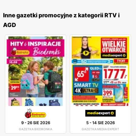
atrakcyjnych ofert i planowanie zakupów w sposób
bardziej oszczędny. Zawartość
gazetek promocyjnych
Inne gazetki promocyjne z kategorii RTV i
obejmuje najnowsze modele telewizorów, lodówek, pralek,
AGD
sprzętu komputerowego oraz akcesoriów, co pozwala na
zaspokojenie różnorodnych potrzeb technologicznych
klientów. Sieć
Neopunkt
wyróżnia się na rynku dzięki
zaawansowanej obsłudze klienta. Sklepy sieci są dobrze
zorganizowane, co ułatwia klientom poruszanie się i
szybkie odnajdywanie poszukiwanych produktów.
Dodatkowo, wykwalifikowana kadra pracowników służy
fachową poradą i pomocą, co jest szczególnie cenne przy
wyborze skomplikowanego sprzętu elektronicznego.
Klienci mogą również liczyć na atrakcyjne programy
lojalnościowe, które umożliwiają zbieranie punktów za
zakupy i wymianę ich na cenne nagrody. Warto także
9
-
26 SIE 2026
5
-
14 SIE 2026
zwrócić uwagę na szeroką gamę usług dodatkowych
GAZETKA BIEDRONKA
GAZETKA MEDIA EXPERT
oferowanych przez
Neopunkt
. Sieć zapewnia