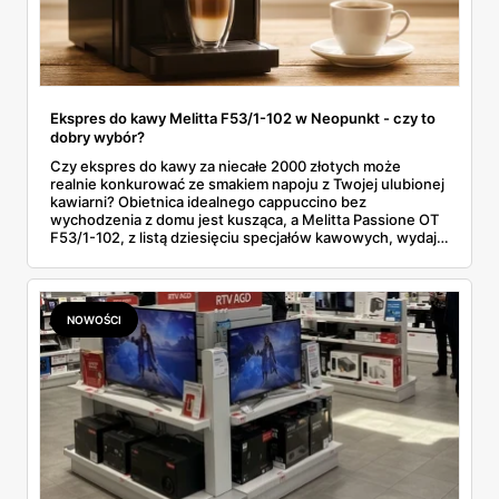
Ekspres do kawy Melitta F53/1-102 w Neopunkt - czy to
dobry wybór?
Czy ekspres do kawy za niecałe 2000 złotych może
realnie konkurować ze smakiem napoju z Twojej ulubionej
kawiarni? Obietnica idealnego cappuccino bez
wychodzenia z domu jest kusząca, a Melitta Passione OT
F53/1-102, z listą dziesięciu specjałów kawowych, wydaje
się idealnym kandydatem. Ale czy za marketingowymi
hasłami kryje się realna wartość? W tej analizie bierzemy
go pod lupę – sprawdzamy smak, testujemy funkcje i bez
ogródek wskazujemy, gdzie tkwią jego mocne, a gdzie
NOWOŚCI
słabe strony. Zaczynamy.