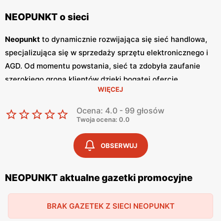
NEOPUNKT o sieci
Neopunkt
to dynamicznie rozwijająca się sieć handlowa,
specjalizująca się w sprzedaży sprzętu elektronicznego i
AGD. Od momentu powstania, sieć ta zdobyła zaufanie
szerokiego grona klientów dzięki bogatej ofercie
WIĘCEJ
produktowej, konkurencyjnym
niskim cenom
oraz licznym
promocjom
. Sklepy
Neopunkt
zlokalizowane są w różnych
Ocena: 4.0 - 99 głosów
miastach Polski, co zapewnia łatwy dostęp do szerokiej
Twoja ocena: 0.0
gamy nowoczesnych urządzeń zarówno dla
indywidualnych konsumentów, jak i małych
OBSERWUJ
przedsiębiorstw. Jednym z głównych elementów oferty
Neopunkt
są regularnie wydawane
gazetki promocyjne
,
NEOPUNKT aktualne gazetki promocyjne
które stanowią nieocenione źródło informacji o
najnowszych
promocjach
i zniżkach.
Gazetki
te ukazują
BRAK GAZETEK Z SIECI NEOPUNKT
się co miesiąc, umożliwiając klientom bieżące śledzenie