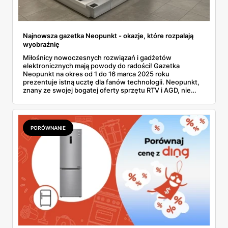
Najnowsza gazetka Neopunkt - okazje, które rozpalają
wyobraźnię
Miłośnicy nowoczesnych rozwiązań i gadżetów
elektronicznych mają powody do radości! Gazetka
Neopunkt na okres od 1 do 16 marca 2025 roku
prezentuje istną ucztę dla fanów technologii. Neopunkt,
znany ze swojej bogatej oferty sprzętu RTV i AGD, nie
zawodzi i tym razem, proponując klientom szereg
atrakcyjnych promocji na najnowsze urządzenia
wiodących marek. Warto zaznaczyć, że gazetka Neopunkt
to nie tylko katalog produktów, ale prawdziwe
PORÓWNANIE
kompendium wiedzy dla osób poszukujących najlepszych
rozwiązań technologicznych do swojego domu. Eksperci
z Neopunktu starannie wyselekcjonowali produkty, które
nie tylko spełniają najwyższe standardy jakości, ale
również odpowiadają na aktualne trendy i potrzeby
konsumentów.