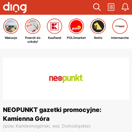
Wakacje
Powrót do
Kaufland
POLOmarket
Netto
Intermarche
szkoły!
NEOPUNKT gazetki promocyjne:
Kamienna Góra
(
pow. Kamiennogórski,
woj. Dolnośląskie
)