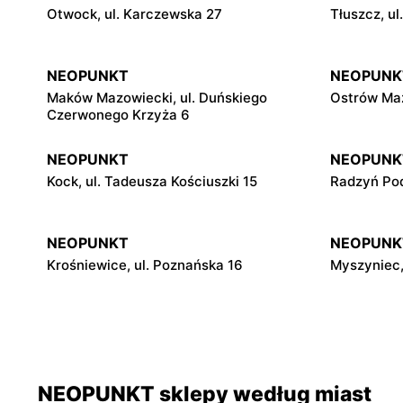
Otwock, ul. Karczewska 27
Tłuszcz, u
NEOPUNKT
NEOPUNK
Maków Mazowiecki, ul. Duńskiego
Ostrów Maz
Czerwonego Krzyża 6
NEOPUNKT
NEOPUNK
Kock, ul. Tadeusza Kościuszki 15
Radzyń Pod
NEOPUNKT
NEOPUNK
Krośniewice, ul. Poznańska 16
Myszyniec,
NEOPUNKT
NEOPUNK
Lipno, ul. 3 Maja 12
Rypin, ul. 
NEOPUNKT
NEOPUNK
NEOPUNKT sklepy według miast
Lubraniec, ul. Mickiewicza 32
Izbica Kuj