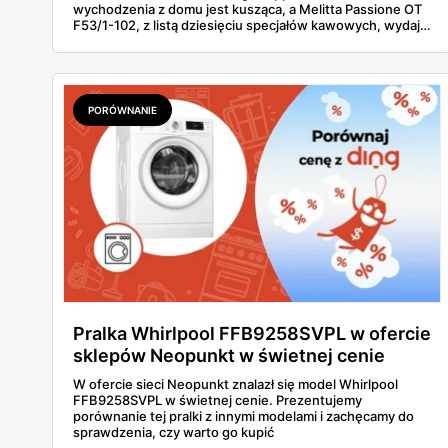
wychodzenia z domu jest kusząca, a Melitta Passione OT
F53/1-102, z listą dziesięciu specjałów kawowych, wydaje
się idealnym kandydatem. Ale czy za marketingowymi
hasłami kryje się realna wartość? W tej analizie bierzemy
go pod lupę – sprawdzamy smak, testujemy funkcje i bez
ogródek wskazujemy, gdzie tkwią jego mocne, a gdzie
słabe strony. Zaczynamy.
PORÓWNANIE
Pralka Whirlpool FFB9258SVPL w ofercie
sklepów Neopunkt w świetnej cenie
W ofercie sieci Neopunkt znalazł się model Whirlpool
FFB9258SVPL w świetnej cenie. Prezentujemy
porównanie tej pralki z innymi modelami i zachęcamy do
sprawdzenia, czy warto go kupić