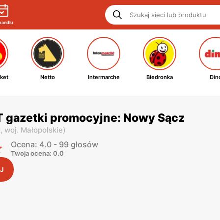
handlu
ket
Netto
Intermarche
Biedronka
Din
gazetki promocyjne: Nowy Sącz
z,
woj. Małopolskie
)
Ocena: 4.0 - 99 głosów
Twoja ocena: 0.0
J