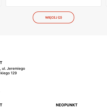
WIĘCEJ (2)
T
 ul. Jeremiego
kiego 129
y
T
NEOPUNKT