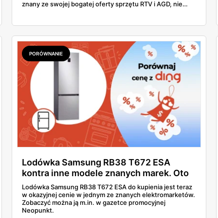
znany ze swojej bogatej oferty sprzętu RTV i AGD, nie
zawodzi i tym razem, proponując klientom szereg
atrakcyjnych promocji na najnowsze urządzenia
wiodących marek. Warto zaznaczyć, że gazetka Neopunkt
to nie tylko katalog produktów, ale prawdziwe
kompendium wiedzy dla osób poszukujących najlepszych
rozwiązań technologicznych do swojego domu. Eksperci
PORÓWNANIE
z Neopunktu starannie wyselekcjonowali produkty, które
nie tylko spełniają najwyższe standardy jakości, ale
również odpowiadają na aktualne trendy i potrzeby
konsumentów.
Lodówka Samsung RB38 T672 ESA
kontra inne modele znanych marek. Oto
jak wypada na ich tle!
Lodówka Samsung RB38 T672 ESA do kupienia jest teraz
w okazyjnej cenie w jednym ze znanych elektromarketów.
Zobaczyć można ją m.in. w gazetce promocyjnej
Neopunkt.