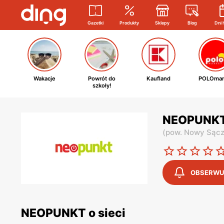
Gazetki
Produkty
Sklepy
Blog
Dni 
Wakacje
Powrót do
Kaufland
POLOmar
szkoły!
NEOPUNKT 
(
pow. Nowy Sąc
OBSERWU
NEOPUNKT o sieci