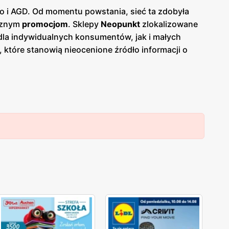
go i AGD. Od momentu powstania, sieć ta zdobyła
cznym
promocjom
. Sklepy
Neopunkt
zlokalizowane
dla indywidualnych konsumentów, jak i małych
, które stanowią nieocenione źródło informacji o
nie atrakcyjnych ofert i planowanie zakupów w sposób
ek, sprzętu komputerowego oraz akcesoriów, co
nku dzięki zaawansowanej obsłudze klienta. Sklepy
roduktów. Dodatkowo, wykwalifikowana kadra
 elektronicznego. Klienci mogą również liczyć na
agrody. Warto także zwrócić uwagę na szeroką gamę
co jest kluczowe dla utrzymania sprzętu w
warancji, co zwiększa komfort użytkowania
 pozwalają na zakup wysokiej jakości sprzętu w
yciągają klientów szukających najlepszych okazji na
gie, wysoką jakość produktów oraz atrakcyjne
 korzystać z licznych zniżek, co czyni zakupy
jsce, które warto odwiedzać regularnie, ciesząc się