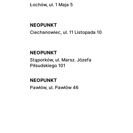
Łochów, ul. 1 Maja 5
NEOPUNKT
Ciechanowiec, ul. 11 Listopada 10
NEOPUNKT
Stąporków, ul. Marsz. Józefa
Piłsudskiego 101
NEOPUNKT
Pawłów, ul. Pawłów 46
NEOPUNKT
Szadek, ul. Warszawska 11
NEOPUNKT
iłsudskiego
Sieradz, ul. Jana Pawła II 23