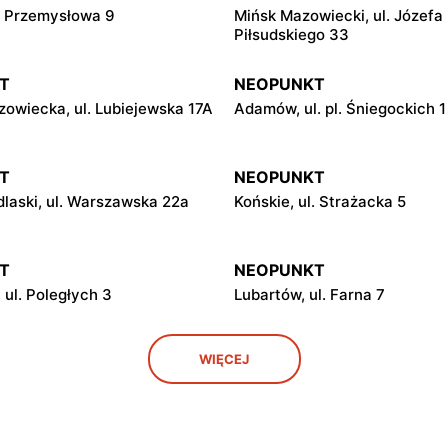
l. Przemysłowa 9
Mińsk Mazowiecki, ul. Józefa
Piłsudskiego 33
T
NEOPUNKT
owiecka, ul. Lubiejewska 17A
Adamów, ul. pl. Śniegockich 1
T
NEOPUNKT
laski, ul. Warszawska 22a
Końskie, ul. Strażacka 5
T
NEOPUNKT
 ul. Poległych 3
Lubartów, ul. Farna 7
T
NEOPUNKT
WIĘCEJ
21 Stycznia 38
Łask, ul. pl. 11 Listopada 27
T
NEOPUNKT
awska, ul. Augustowska 3
Bychawa, ul. Marsz. Józefa P