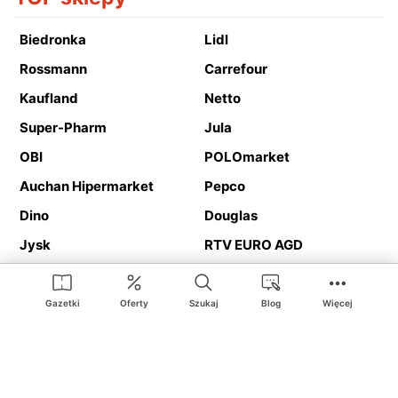
Biedronka
Lidl
Rossmann
Carrefour
Kaufland
Netto
Super-Pharm
Jula
OBI
POLOmarket
Auchan Hipermarket
Pepco
Dino
Douglas
Jysk
RTV EURO AGD
Action
Media Expert
Deichmann
Media Markt
Gazetki
Oferty
Szukaj
Blog
Więcej
Ding.pl to serwis internetowy prezentujący
gazetki promocyjne
oraz
katalogi
sklepów i dużych sieci handlowych. Dzięki
geolokalizacji otrzymasz przede wszystkim oferty sklepów, z