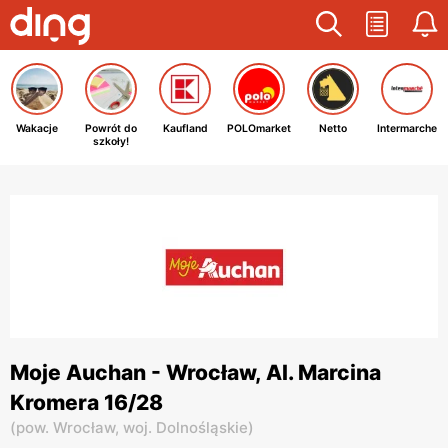
Wakacje
Powrót do
Kaufland
POLOmarket
Netto
Intermarche
szkoły!
Moje Auchan - Wrocław, Al. Marcina
Kromera 16/28
(
pow. Wrocław,
woj. Dolnośląskie
)