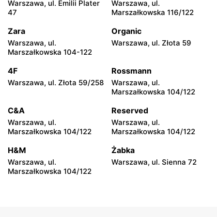
Warszawa, ul. Emilii Plater
Warszawa, ul.
Łódź, ul. Tomasza Zana 13
Ostrów Wielkopolski, ul.
47
Marszałkowska 116/122
Żwirki 15
Zara
Organic
Moje Auchan
Moje Auchan
Warszawa, ul.
Warszawa, ul. Złota 59
Modlnica, ul.
Kraków, ul. Opolska 60
Marszałkowska 104-122
Częstochowska 74
4F
Rossmann
Moje Auchan
Moje Auchan
Warszawa, ul. Złota 59/258
Warszawa, ul.
Kraków, ul. Pasternik 66
Kraków al. 29 Listopada 39
Marszałkowska 104/122
Moje Auchan
Moje Auchan
C&A
Reserved
Kraków, ul. Josepha
Staniątki, ul. Staniątki 900
Warszawa, ul.
Warszawa, ul.
Conrada 81
Marszałkowska 104/122
Marszałkowska 104/122
Moje Auchan
Moje Auchan
H&M
Żabka
Kraków, ul. Lipska 2
Kraków, ul. Kapelanka 2
Warszawa, ul.
Warszawa, ul. Sienna 72
Marszałkowska 104/122