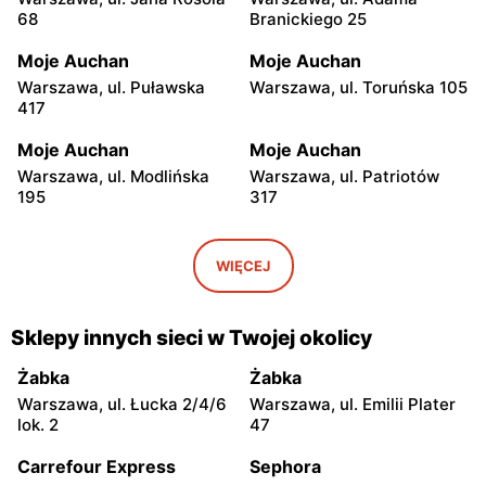
68
Branickiego 25
Moje Auchan
Moje Auchan
Warszawa, ul. Puławska
Warszawa, ul. Toruńska 105
417
Moje Auchan
Moje Auchan
Warszawa, ul. Modlińska
Warszawa, ul. Patriotów
195
317
Moje Auchan
Moje Auchan
Zielonka, ul. Prymasa
Warszawa, ul. Trakt Brzeski
WIĘCEJ
Stefana Wyszyńskiego 7
50
Moje Auchan
Moje Auchan
Sklepy innych sieci w Twojej okolicy
Piaseczno, ul. Okulickiego
Brwinów, ul. Obwodnica 20
5B
Żabka
Żabka
Warszawa, ul. Łucka 2/4/6
Warszawa, ul. Emilii Plater
Moje Auchan
Moje Auchan
lok. 2
47
Łódź al. Grzegorza Palki 3
Łódź, ul. Rzgowska 252
Carrefour Express
Sephora
Moje Auchan
Moje Auchan