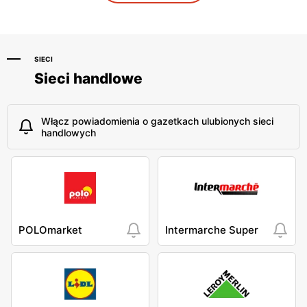
Parczew, ul. Składnicowa 3
Ostrowiec Świętokrzyski,
ul. Żabia 11
SIECI
Sieci handlowe
Włącz powiadomienia o gazetkach ulubionych sieci
handlowych
POLOmarket
Intermarche Super