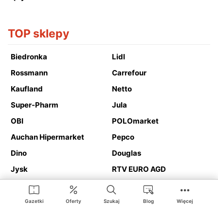
TOP sklepy
Biedronka
Lidl
Rossmann
Carrefour
Kaufland
Netto
Super-Pharm
Jula
OBI
POLOmarket
Auchan Hipermarket
Pepco
Dino
Douglas
Jysk
RTV EURO AGD
Action
Media Expert
Deichmann
Media Markt
Gazetki
Oferty
Szukaj
Blog
Więcej