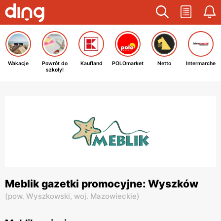
Wakacje
Powrót do
Kaufland
POLOmarket
Netto
Intermarche
szkoły!
Meblik gazetki promocyjne: Wyszków
(
pow. Wyszkowski,
woj. Mazowieckie
)