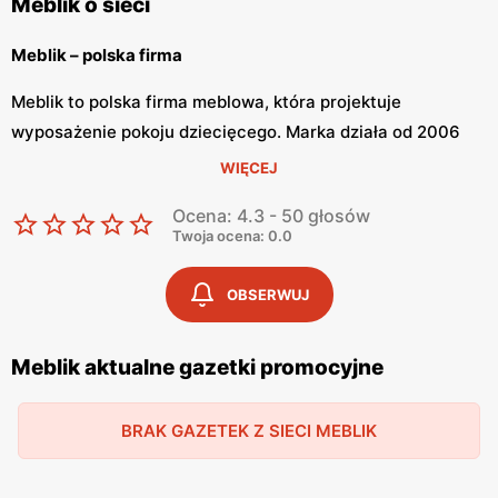
Meblik o sieci
Meblik – polska firma
Meblik to polska firma meblowa, która projektuje
wyposażenie pokoju dziecięcego. Marka działa od 2006
roku. Meblik korzysta z nowoczesnych technologii oraz
WIĘCEJ
najwyższej klasy materiałów przy produkcji mebli dla
Ocena: 4.3 - 50 głosów
dzieci. Dzięki takim i innym działaniom firma jest
Twoja ocena: 0.0
doceniana na cłąym świecie.
OBSERWUJ
Meblik – meble dla dzieci
Meblik posiada ponad 40 kolekcji dla dzieci i młodzieży. W
Meblik aktualne gazetki promocyjne
ofercie znajdziemy meble dostosowane zarówno do
niemowlaka jak i nastolatka. Każda kolekcja jest inna i
BRAK GAZETEK Z SIECI MEBLIK
niepowtarzalna, dzięki czemu dziecko będzie mogło
wyrazić siebie przez wystrój swojego pokoju. Oprócz
mebli, w ofercie sklepu znajdziemy różne dodatki, takie jak: