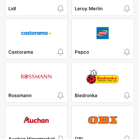
Lidl
Leroy Merlin
Castorama
Pepco
Rossmann
Biedronka
Auchan Hipermarket
OBI