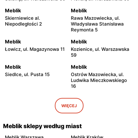
Meblik
Meblik
Skierniewice al.
Rawa Mazowiecka, ul.
Niepodległości 2
Władysława Stanisława
Reymonta 5
Meblik
Meblik
Łowicz, ul. Magazynowa 11
Kozienice, ul. Warszawska
59
Meblik
Meblik
Siedlce, ul. Pusta 15
Ostrów Mazowiecka, ul.
Ludwika Mieczkowskiego
16
Meblik
Meblik
Przasnysz, ul. Królewiecka
Radom, ul. Czysta 4
WIĘCEJ
1d
Meblik
Meblik
Meblik sklepy według miast
Płock, ul. Królewiecka 3
Łódź, ul. św. Teresy 92
Meblik Warszawa
Meblik Kraków