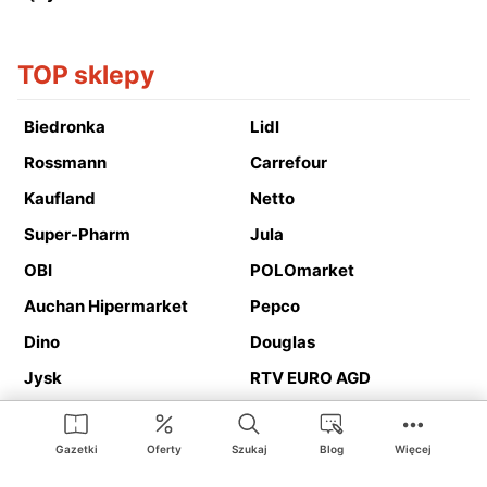
TOP sklepy
Biedronka
Lidl
Rossmann
Carrefour
Kaufland
Netto
Super-Pharm
Jula
OBI
POLOmarket
Auchan Hipermarket
Pepco
Dino
Douglas
Jysk
RTV EURO AGD
Action
Media Expert
Deichmann
Media Markt
Gazetki
Oferty
Szukaj
Blog
Więcej