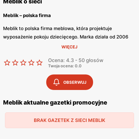
Meblik o sieci
Meblik – polska firma
Meblik to polska firma meblowa, która projektuje
wyposażenie pokoju dziecięcego. Marka działa od 2006
roku. Meblik korzysta z nowoczesnych technologii oraz
WIĘCEJ
najwyższej klasy materiałów przy produkcji mebli dla
Ocena: 4.3 - 50 głosów
dzieci. Dzięki takim i innym działaniom firma jest
Twoja ocena: 0.0
doceniana na cłąym świecie.
OBSERWUJ
Meblik – meble dla dzieci
Meblik posiada ponad 40 kolekcji dla dzieci i młodzieży. W
Meblik aktualne gazetki promocyjne
ofercie znajdziemy meble dostosowane zarówno do
niemowlaka jak i nastolatka. Każda kolekcja jest inna i
BRAK GAZETEK Z SIECI MEBLIK
niepowtarzalna, dzięki czemu dziecko będzie mogło
wyrazić siebie przez wystrój swojego pokoju. Oprócz
mebli, w ofercie sklepu znajdziemy różne dodatki, takie jak: