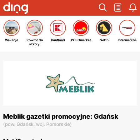
Wakacje
Powrót do
Kaufland
POLOmarket
Netto
Intermarche
szkoły!
Meblik gazetki promocyjne: Gdańsk
(
pow. Gdańsk,
woj. Pomorskie
)