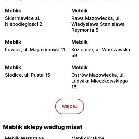
Meblik
Meblik
Skierniewice al.
Rawa Mazowiecka, ul.
Niepodległości 2
Władysława Stanisława
Reymonta 5
Meblik
Meblik
Łowicz, ul. Magazynowa 11
Kozienice, ul. Warszawska
59
Meblik
Meblik
Siedlce, ul. Pusta 15
Ostrów Mazowiecka, ul.
Ludwika Mieczkowskiego
16
Meblik
Meblik
Przasnysz, ul. Królewiecka
Radom, ul. Czysta 4
WIĘCEJ
1d
Meblik
Meblik
Meblik sklepy według miast
Płock, ul. Królewiecka 3
Łódź, ul. św. Teresy 92
Meblik Warszawa
Meblik Kraków