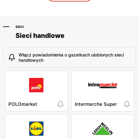
Parczew, ul. Składnicowa 3
Ostrowiec Świętokrzyski,
ul. Żabia 11
SIECI
Sieci handlowe
Włącz powiadomienia o gazetkach ulubionych sieci
handlowych
POLOmarket
Intermarche Super