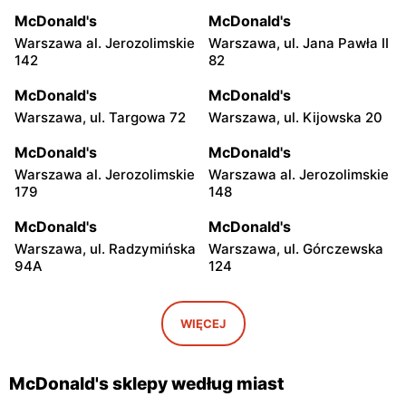
McDonald's
McDonald's
Warszawa al. Jerozolimskie
Warszawa, ul. Jana Pawła II
142
82
McDonald's
McDonald's
Warszawa, ul. Targowa 72
Warszawa, ul. Kijowska 20
McDonald's
McDonald's
Warszawa al. Jerozolimskie
Warszawa al. Jerozolimskie
179
148
McDonald's
McDonald's
Warszawa, ul. Radzymińska
Warszawa, ul. Górczewska
94A
124
McDonald's
McDonald's
Warszawa, ul. Grochowska
Warszawa, ul. Łopuszańska
WIĘCEJ
207
2
McDonald's
McDonald's
McDonald's sklepy według miast
Warszawa, ul. Wołoska 12
Warszawa, ul. Powsińska 31