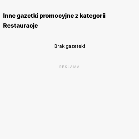
wyjątkowych okazji. Restauracje
McDonald's
znajdują się
w wielu miastach Polski, zarówno w większych centrach
Inne gazetki promocyjne z kategorii
handlowych, jak i w samodzielnych lokalizacjach. Sieć ta
Restauracje
stawia na wysoką jakość obsługi oraz komfort klientów, co
sprawia, że posiłek w
McDonald's
jest zawsze przyjemnym
doświadczeniem.
McDonald's
angażuje się również w
Brak gazetek!
działania prospołeczne, wspierając różnorodne inicjatywy i
programy charytatywne. Dzięki temu marka buduje
REKLAMA
pozytywny wizerunek i zdobywa coraz większe grono
lojalnych klientów.