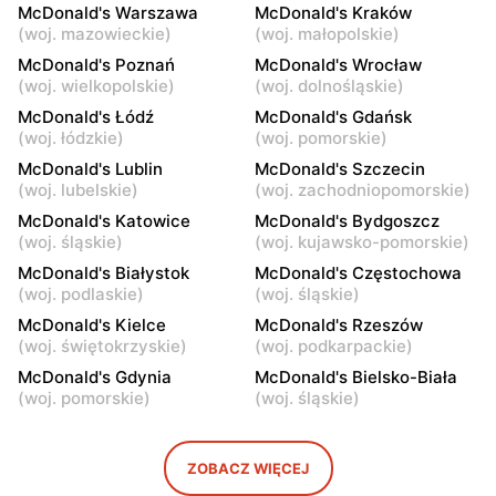
McDonald's Warszawa
McDonald's Kraków
McDonald's
McDonald's
(
woj. mazowieckie
)
(
woj. małopolskie
)
Warszawa, ul. Komitetu
Warszawa, ul. Połczyńska
McDonald's Poznań
McDonald's Wrocław
Obrony Robotników 65
28
(
woj. wielkopolskie
)
(
woj. dolnośląskie
)
McDonald's Łódź
McDonald's Gdańsk
McDonald's
McDonald's
(
woj. łódzkie
)
(
woj. pomorskie
)
Warszawa, ul. Wrocławska
Warszawa, ul. Wincentego
McDonald's Lublin
McDonald's Szczecin
23 B
Rzymowskiego 18
(
woj. lubelskie
)
(
woj. zachodniopomorskie
)
McDonald's
McDonald's
McDonald's Katowice
McDonald's Bydgoszcz
Warszawa, ul. Żwirki i
Warszawa, ul.
(
woj. śląskie
)
(
woj. kujawsko-pomorskie
)
Wigury 1
Ostrobramska 75C
McDonald's Białystok
McDonald's Częstochowa
(
woj. podlaskie
)
(
woj. śląskie
)
McDonald's
McDonald's
McDonald's Kielce
McDonald's Rzeszów
Warszawa, ul.
Warszawa, ul. Górczewska
(
woj. świętokrzyskie
)
(
woj. podkarpackie
)
Ostrobramska 71
249
McDonald's Gdynia
McDonald's Bielsko-Biała
McDonald's
McDonald's
(
woj. pomorskie
)
(
woj. śląskie
)
Warszawa, ul. Jubilerska
Warszawa, ul. Radzymińska
1/3
249
ZOBACZ WIĘCEJ
McDonald's
McDonald's