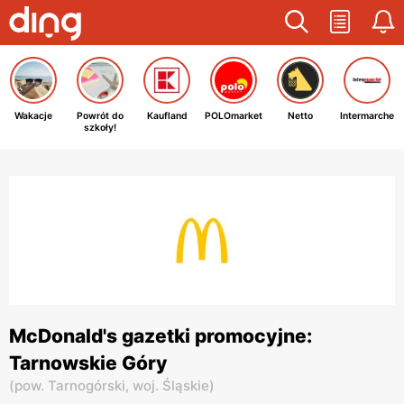
Wakacje
Powrót do
Kaufland
POLOmarket
Netto
Intermarche
szkoły!
McDonald's gazetki promocyjne:
Tarnowskie Góry
(
pow. Tarnogórski,
woj. Śląskie
)