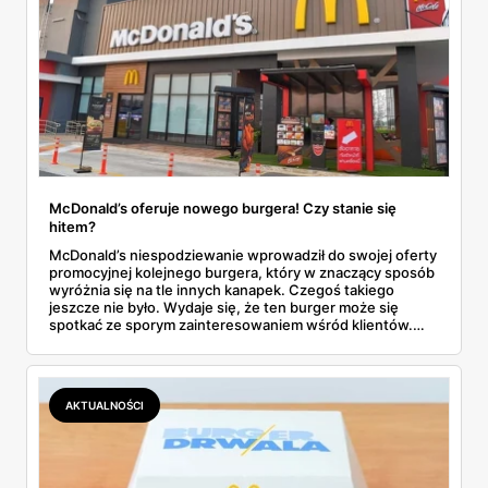
McDonald’s oferuje nowego burgera! Czy stanie się
hitem?
McDonald’s niespodziewanie wprowadził do swojej oferty
promocyjnej kolejnego burgera, który w znaczący sposób
wyróżnia się na tle innych kanapek. Czegoś takiego
jeszcze nie było. Wydaje się, że ten burger może się
spotkać ze sporym zainteresowaniem wśród klientów.
Dowiedz się wszystkich szczegółów dotyczących nowej
pozycji w menu McDonald’s.
AKTUALNOŚCI