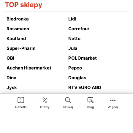
TOP sklepy
Biedronka
Lidl
Rossmann
Carrefour
Kaufland
Netto
Super-Pharm
Jula
OBI
POLOmarket
Auchan Hipermarket
Pepco
Dino
Douglas
Jysk
RTV EURO AGD
Action
Media Expert
Deichmann
Media Markt
Gazetki
Oferty
Szukaj
Blog
Więcej
Ding.pl to serwis internetowy prezentujący
gazetki promocyjne
oraz
katalogi
sklepów i dużych sieci handlowych. Dzięki