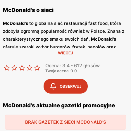
McDonald's o sieci
McDonald's
to globalna sieć restauracji fast food, która
zdobyła ogromną popularność również w Polsce. Znana z
charakterystycznego smaku swoich dań,
McDonald's
oferuje szeroki wybór burgerów, frytek, napojów oraz
WIĘCEJ
deserów, które zaspokajają gusta nawet najbardziej
wymagających klientów. Restauracje
McDonald's
to
Ocena: 3.4 - 612 głosów
doskonałe miejsce na szybki posiłek w przyjaznej
Twoja ocena: 0.0
atmosferze. W
McDonald's
regularnie pojawiają się
różnorodne
promocje
oraz specjalne oferty, które
OBSERWUJ
pozwalają na spróbowanie ulubionych dań w jeszcze
bardziej atrakcyjnych cenach. Sieć wydaje również
McDonald's aktualne gazetki promocyjne
gazetki promocyjne
, które informują o najnowszych
ofertach i nowościach w menu. Dzięki temu klienci mogą
BRAK GAZETEK Z SIECI MCDONALD'S
na bieżąco śledzić dostępne
promocje
i korzystać z