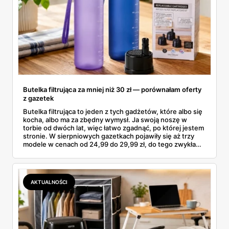
Butelka filtrująca za mniej niż 30 zł — porównałam oferty
z gazetek
Butelka filtrująca to jeden z tych gadżetów, które albo się
kocha, albo ma za zbędny wymysł. Ja swoją noszę w
torbie od dwóch lat, więc łatwo zgadnąć, po której jestem
stronie. W sierpniowych gazetkach pojawiły się aż trzy
modele w cenach od 24,99 do 29,99 zł, do tego zwykła
butelka za 14,99 zł dla nieprzekonanych. Sprawdziłam
wszystkie oferty i policzyłam, kiedy taki zakup faktycznie
się opłaca.
AKTUALNOŚCI