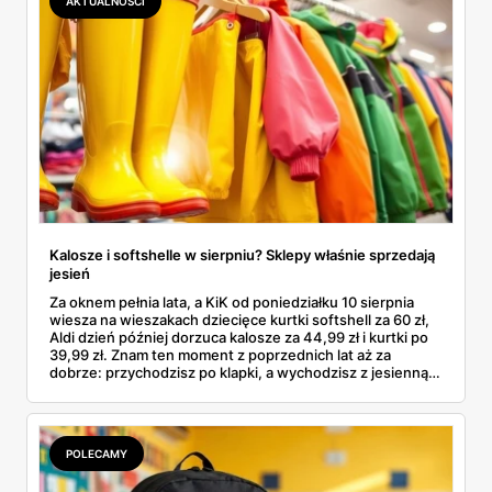
AKTUALNOŚCI
Kalosze i softshelle w sierpniu? Sklepy właśnie sprzedają
jesień
Za oknem pełnia lata, a KiK od poniedziałku 10 sierpnia
wiesza na wieszakach dziecięce kurtki softshell za 60 zł,
Aldi dzień później dorzuca kalosze za 44,99 zł i kurtki po
39,99 zł. Znam ten moment z poprzednich lat aż za
dobrze: przychodzisz po klapki, a wychodzisz z jesienną
garderobą dla całej rodziny. Sprawdziłam, co dokładnie
pojawi się w gazetkach w przyszłym tygodniu i czy jest
sens kupować jesień, zanim skończą się wakacje.
POLECAMY