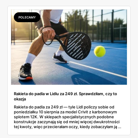
POLECAMY
Rakieta do padla w Lidlu za 249 zł. Sprawdziłam, czy to
okazja
Rakieta do padla za 249 zł — tyle Lidl policzy sobie od
poniedziałku 10 sierpnia za model Crivit z karbonowym
splotem 12K. W sklepach specjalistycznych podobne
konstrukcje zaczynają się od mniej więcej dwukrotności
tej kwoty, więc przecierałam oczy, kiedy zobaczyłam ją w
gazetce między dresami a wkrętarką. Padel to dziś
najszybciej rosnący sport w Polsce: kortów przybywa