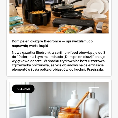
Dom pełen okazji w Biedronce — sprawdziłam, co
naprawdę warto kupić
Nowa gazetka Biedronki z serii non-food obowiązuje od 3
do 19 sierpnia i tym razem hasło „Dom pełen okazji" pasuje
wyjątkowo dobrze. W środku frytkownica beztłuszczowa,
zgrzewarka próżniowa, serwis obiadowy na osiemnaście
elementów i cała półka drobiazgów do kuchni. Przejrzałam
wszystkie strony i wybrałam to, po co sama ustawiłabym
się przy półce z samego rana.
POLECAMY