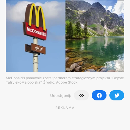
McDonald’s ponownie został partnerem strategicznym projektu "Czyste
Tatry ekoMałopolska". Źródło: Adobe Stock
Udostępnij:
REKLAMA