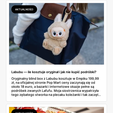
lawinowo, a chętnych jeszcze szybciej. Sprawdziłam, co
dokładnie dostajemy za te pieniądze i komu taka rakieta
AKTUALNOŚCI
faktycznie wystarczy.
Labubu — ile kosztuje oryginał i jak nie kupić podróbki?
Oryginalny blind box z Labubu kosztuje w Empiku 199,99
zł, na oficjalnej stronie Pop Mart ceny zaczynają się od
około 18 euro, a bazarki i internetowe okazje pełne są
podróbek zwanych Lafufu. Moja siostrzenica wypatrzyła
tego zębatego stworka na plecaku koleżanki i tak zaczęło
się rodzinne śledztwo: co to właściwie jest, ile naprawdę
kosztuje i po czym poznać, że sprzedawca nie wciska nam
podróbki. Spisałam wszystko, czego się dowiedziałam —
łącznie z jedną wpadką, o której za chwilę.