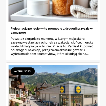
Pielęgnacja po lecie — te promocje z drogerii przyszły w
samą porę
Początek sierpnia to moment, w którym moja skóra
zaczyna wystawiać rachunek za wakacje: słońce, morska
woda, klimatyzacja w biurze. Znacie to. Zamiast kupować
pół drogerii na oślep, przejrzałam aktualne gazetki i
wybrałam siedem kosmetyków, które składają się na
sensowny plan regeneracji — od peelingu za 21,95 zł po
dermokosmetyki Vichy. Wszystkie ceny sprawdziłam w
ofertach, terminy też.
AKTUALNOŚCI