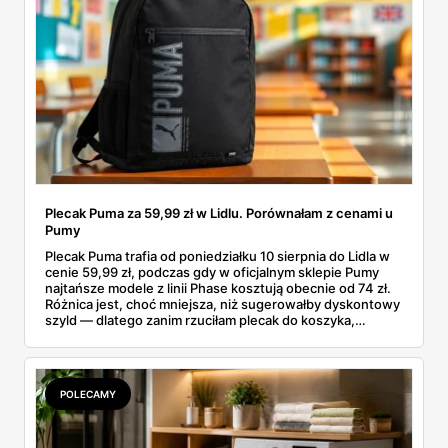
Plecak Puma za 59,99 zł w Lidlu. Porównałam z cenami u
Pumy
Plecak Puma trafia od poniedziałku 10 sierpnia do Lidla w
cenie 59,99 zł, podczas gdy w oficjalnym sklepie Pumy
najtańsze modele z linii Phase kosztują obecnie od 74 zł.
Różnica jest, choć mniejsza, niż sugerowałby dyskontowy
szyld — dlatego zanim rzuciłam plecak do koszyka,
rozłożyłam ceny na czynniki pierwsze. Poniżej cała
rozpiska: co dokładnie sprzedaje Lidl, ile kosztują
odpowiedniki u producenta i komu ten zakup naprawdę
się opłaci.
POLECAMY