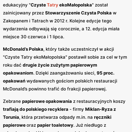
edukacyjny "
Czyste
Tatry
ekoMałopolska
" został
zainicjowany przez
Stowarzyszenie Czysta Polska
w
Zakopanem i Tatrach w 2012 r. Kolejne edycje tego
wydarzenia odbywają się corocznie, a 12. edycja miała
miejsce 30 czerwca i 1 lipca.
McDonald’s Polska
, który także uczestniczył w akcji
"Czyste Tatry ekoMałopolska" postawił sobie za cel w tym
roku dać
drugie życie zużytym papierowym
opakowaniom
. Dzięki zaangażowaniu sieci,
95 proc.
opakowań
wydawanych gościom polskich restauracji
McDonald’s powinno trafić do frakcji papierowej.
Zebrane
papierowe opakowania
z restauracyjnych koszy
trafiają do polskiego recyklera
- firmy
Miklan-Ryza z
Torunia
, która przetwarza odpady m.in. na
ręczniki
papierowe
oraz
papier toaletowy
. Już niedługo z