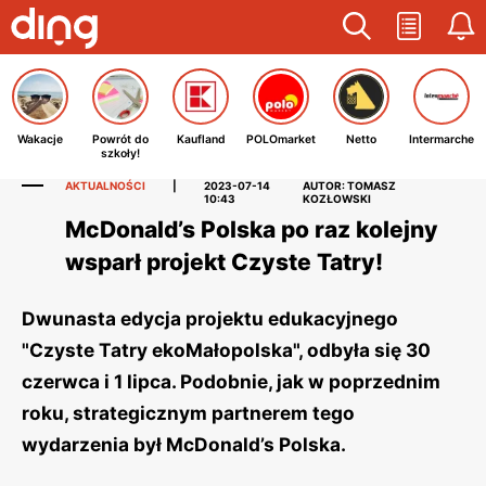
Wakacje
Powrót do
Kaufland
POLOmarket
Netto
Intermarche
szkoły!
AKTUALNOŚCI
|
2023-07-14
AUTOR: TOMASZ
10:43
KOZŁOWSKI
McDonald’s Polska po raz kolejny
wsparł projekt Czyste Tatry!
Dwunasta edycja projektu edukacyjnego
"Czyste Tatry ekoMałopolska", odbyła się 30
czerwca i 1 lipca. Podobnie, jak w poprzednim
roku, strategicznym partnerem tego
wydarzenia był McDonald’s Polska.