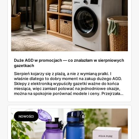
Duże AGD w promocjach — co znalazłam w sierpniowych
gazetkach
Sierpień kojarzy się z plażą, a nie z wymianą pralki. I
właśnie dlatego to dobry moment na zakup dużego AGD.
Sklepy z elektroniką wypuściły gazetki ważne do końca
miesiąca, więc zamiast polować na jednodniowe okazje,
można na spokojnie porównać modele i ceny. Przejrzałam
aktualne promocje AGD i RTV — poniżej wszystko, co
znalazłam, z cenami i terminami.
NOWOŚCI