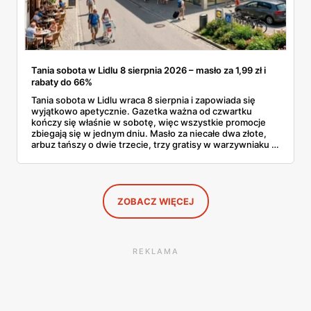
Tania sobota w Lidlu 8 sierpnia 2026 – masło za 1,99 zł i
rabaty do 66%
Tania sobota w Lidlu wraca 8 sierpnia i zapowiada się
wyjątkowo apetycznie. Gazetka ważna od czwartku
kończy się właśnie w sobotę, więc wszystkie promocje
zbiegają się w jednym dniu. Masło za niecałe dwa złote,
arbuz tańszy o dwie trzecie, trzy gratisy w warzywniaku i
jedna oferta działająca wyłącznie w sobotę. Przejrzałam
całą sobotnią gazetkę Lidla strona po stronie i wybrałam
to, co naprawdę się opłaca.
ZOBACZ WIĘCEJ
REKLAMA