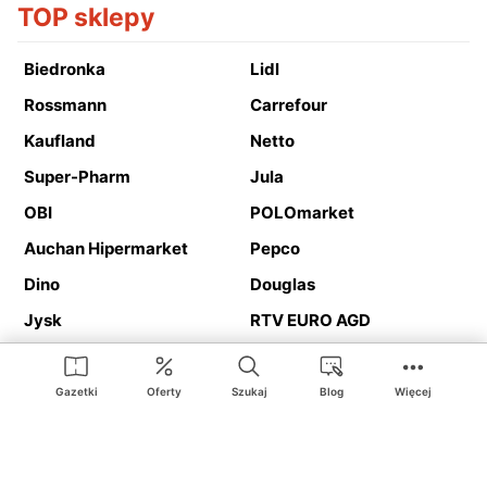
TOP sklepy
Biedronka
Lidl
Rossmann
Carrefour
Kaufland
Netto
Super-Pharm
Jula
OBI
POLOmarket
Auchan Hipermarket
Pepco
Dino
Douglas
Jysk
RTV EURO AGD
Action
Media Expert
Deichmann
Media Markt
Gazetki
Oferty
Szukaj
Blog
Więcej
Ding.pl to serwis internetowy prezentujący
gazetki promocyjne
oraz
katalogi
sklepów i dużych sieci handlowych. Dzięki