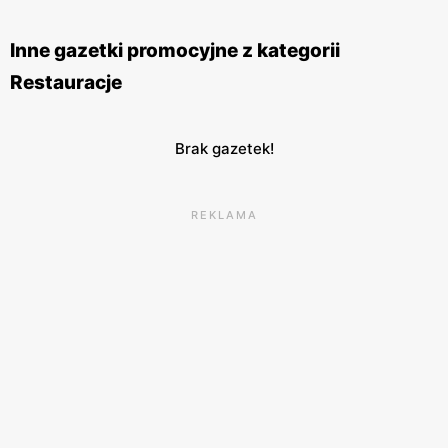
wyjątkowych okazji. Restauracje
McDonald's
znajdują się
w wielu miastach Polski, zarówno w większych centrach
Inne gazetki promocyjne z kategorii
handlowych, jak i w samodzielnych lokalizacjach. Sieć ta
Restauracje
stawia na wysoką jakość obsługi oraz komfort klientów, co
sprawia, że posiłek w
McDonald's
jest zawsze przyjemnym
doświadczeniem.
McDonald's
angażuje się również w
Brak gazetek!
działania prospołeczne, wspierając różnorodne inicjatywy i
programy charytatywne. Dzięki temu marka buduje
REKLAMA
pozytywny wizerunek i zdobywa coraz większe grono
lojalnych klientów.