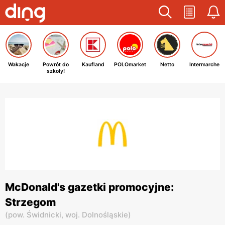
Wakacje
Powrót do
Kaufland
POLOmarket
Netto
Intermarche
szkoły!
McDonald's gazetki promocyjne:
Strzegom
(
pow. Świdnicki,
woj. Dolnośląskie
)