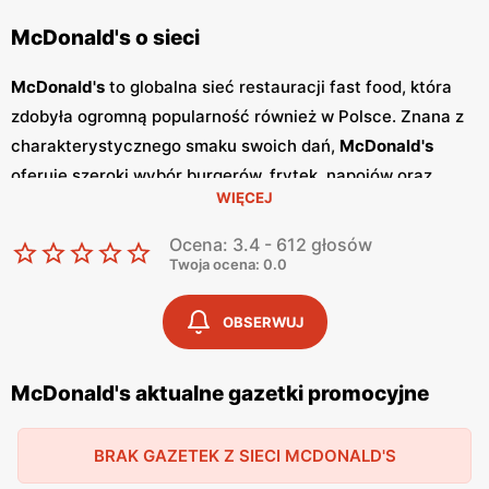
McDonald's o sieci
McDonald's
to globalna sieć restauracji fast food, która
zdobyła ogromną popularność również w Polsce. Znana z
charakterystycznego smaku swoich dań,
McDonald's
oferuje szeroki wybór burgerów, frytek, napojów oraz
WIĘCEJ
deserów, które zaspokajają gusta nawet najbardziej
wymagających klientów. Restauracje
McDonald's
to
Ocena: 3.4 - 612 głosów
doskonałe miejsce na szybki posiłek w przyjaznej
Twoja ocena: 0.0
atmosferze. W
McDonald's
regularnie pojawiają się
różnorodne
promocje
oraz specjalne oferty, które
OBSERWUJ
pozwalają na spróbowanie ulubionych dań w jeszcze
bardziej atrakcyjnych cenach. Sieć wydaje również
McDonald's aktualne gazetki promocyjne
gazetki promocyjne
, które informują o najnowszych
ofertach i nowościach w menu. Dzięki temu klienci mogą
BRAK GAZETEK Z SIECI MCDONALD'S
na bieżąco śledzić dostępne
promocje
i korzystać z