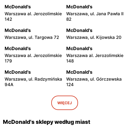
McDonald's
McDonald's
Warszawa al. Jerozolimskie
Warszawa, ul. Jana Pawła II
142
82
McDonald's
McDonald's
Warszawa, ul. Targowa 72
Warszawa, ul. Kijowska 20
McDonald's
McDonald's
Warszawa al. Jerozolimskie
Warszawa al. Jerozolimskie
179
148
McDonald's
McDonald's
Warszawa, ul. Radzymińska
Warszawa, ul. Górczewska
94A
124
McDonald's
McDonald's
Warszawa, ul. Grochowska
Warszawa, ul. Łopuszańska
WIĘCEJ
207
2
McDonald's
McDonald's
McDonald's sklepy według miast
Warszawa, ul. Wołoska 12
Warszawa, ul. Powsińska 31