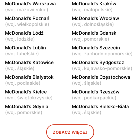
McDonald's Warszawa
McDonald's Kraków
McDonald's
McDonald's
(
woj. mazowieckie
)
(
woj. małopolskie
)
Warszawa, ul. Komitetu
Warszawa, ul. Połczyńska
McDonald's Poznań
McDonald's Wrocław
Obrony Robotników 65
28
(
woj. wielkopolskie
)
(
woj. dolnośląskie
)
McDonald's Łódź
McDonald's Gdańsk
McDonald's
McDonald's
(
woj. łódzkie
)
(
woj. pomorskie
)
Warszawa, ul. Wrocławska
Warszawa, ul. Wincentego
McDonald's Lublin
McDonald's Szczecin
23 B
Rzymowskiego 18
(
woj. lubelskie
)
(
woj. zachodniopomorskie
)
McDonald's
McDonald's
McDonald's Katowice
McDonald's Bydgoszcz
Warszawa, ul. Żwirki i
Warszawa, ul.
(
woj. śląskie
)
(
woj. kujawsko-pomorskie
)
Wigury 1
Ostrobramska 75C
McDonald's Białystok
McDonald's Częstochowa
(
woj. podlaskie
)
(
woj. śląskie
)
McDonald's
McDonald's
McDonald's Kielce
McDonald's Rzeszów
Warszawa, ul.
Warszawa, ul. Górczewska
(
woj. świętokrzyskie
)
(
woj. podkarpackie
)
Ostrobramska 71
249
McDonald's Gdynia
McDonald's Bielsko-Biała
McDonald's
McDonald's
(
woj. pomorskie
)
(
woj. śląskie
)
Warszawa, ul. Jubilerska
Warszawa, ul. Radzymińska
1/3
249
ZOBACZ WIĘCEJ
McDonald's
McDonald's