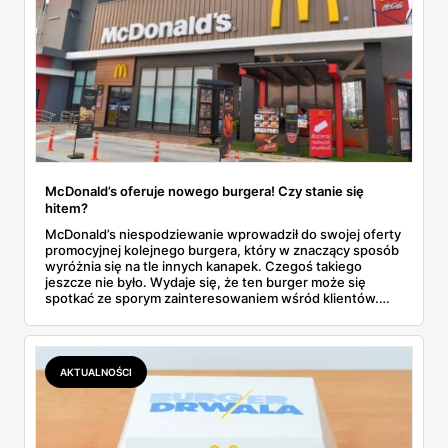
McDonald’s oferuje nowego burgera! Czy stanie się
hitem?
McDonald’s niespodziewanie wprowadził do swojej oferty
promocyjnej kolejnego burgera, który w znaczący sposób
wyróżnia się na tle innych kanapek. Czegoś takiego
jeszcze nie było. Wydaje się, że ten burger może się
spotkać ze sporym zainteresowaniem wśród klientów.
Dowiedz się wszystkich szczegółów dotyczących nowej
pozycji w menu McDonald’s.
AKTUALNOŚCI