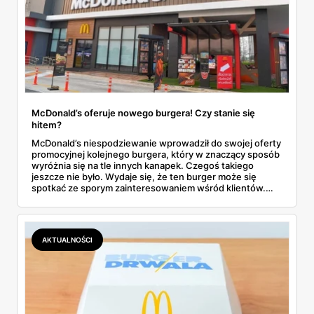
McDonald’s oferuje nowego burgera! Czy stanie się
hitem?
McDonald’s niespodziewanie wprowadził do swojej oferty
promocyjnej kolejnego burgera, który w znaczący sposób
wyróżnia się na tle innych kanapek. Czegoś takiego
jeszcze nie było. Wydaje się, że ten burger może się
spotkać ze sporym zainteresowaniem wśród klientów.
Dowiedz się wszystkich szczegółów dotyczących nowej
pozycji w menu McDonald’s.
AKTUALNOŚCI