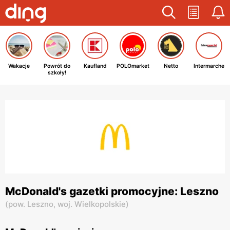
Wakacje
Powrót do
Kaufland
POLOmarket
Netto
Intermarche
szkoły!
McDonald's gazetki promocyjne: Leszno
(
pow. Leszno,
woj. Wielkopolskie
)