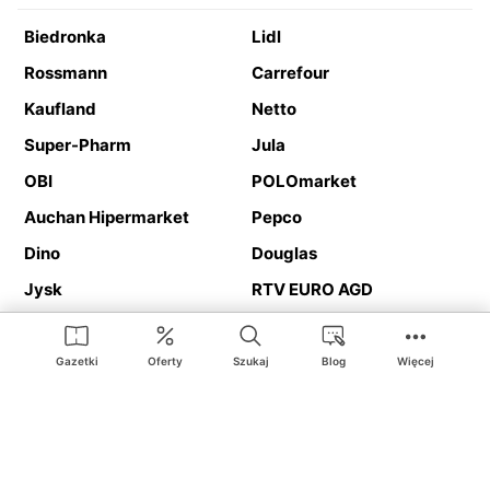
Biedronka
Lidl
Rossmann
Carrefour
Kaufland
Netto
Super-Pharm
Jula
OBI
POLOmarket
Auchan Hipermarket
Pepco
Dino
Douglas
Jysk
RTV EURO AGD
Action
Media Expert
Deichmann
Media Markt
Gazetki
Oferty
Szukaj
Blog
Więcej
Ding.pl to serwis internetowy prezentujący
gazetki promocyjne
oraz
katalogi
sklepów i dużych sieci handlowych. Dzięki
geolokalizacji otrzymasz przede wszystkim oferty sklepów, z
Twojego bliskiego otoczenia. Dodatkowo na stronie znajdziesz