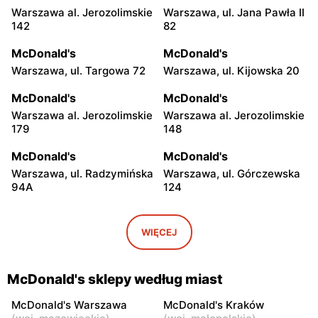
Warszawa al. Jerozolimskie
Warszawa, ul. Jana Pawła II
142
82
McDonald's
McDonald's
Warszawa, ul. Targowa 72
Warszawa, ul. Kijowska 20
McDonald's
McDonald's
Warszawa al. Jerozolimskie
Warszawa al. Jerozolimskie
179
148
McDonald's
McDonald's
Warszawa, ul. Radzymińska
Warszawa, ul. Górczewska
94A
124
McDonald's
McDonald's
Warszawa, ul. Grochowska
Warszawa, ul. Łopuszańska
WIĘCEJ
207
2
McDonald's
McDonald's
McDonald's sklepy według miast
Warszawa, ul. Wołoska 12
Warszawa, ul. Powsińska 31
McDonald's Warszawa
McDonald's Kraków
McDonald's
McDonald's