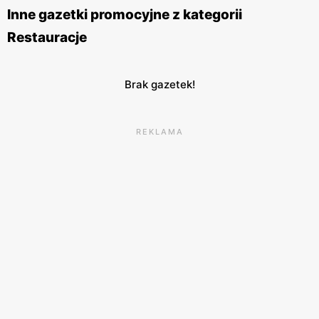
w wielu miastach Polski, zarówno w większych centrach
Inne gazetki promocyjne z kategorii
handlowych, jak i w samodzielnych lokalizacjach. Sieć ta
Restauracje
stawia na wysoką jakość obsługi oraz komfort klientów, co
sprawia, że posiłek w
McDonald's
jest zawsze przyjemnym
doświadczeniem.
McDonald's
angażuje się również w
Brak gazetek!
działania prospołeczne, wspierając różnorodne inicjatywy i
programy charytatywne. Dzięki temu marka buduje
REKLAMA
pozytywny wizerunek i zdobywa coraz większe grono
lojalnych klientów.