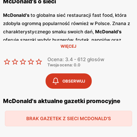
McDonald's o sieci
McDonald's
to globalna sieć restauracji fast food, która
zdobyła ogromną popularność również w Polsce. Znana z
charakterystycznego smaku swoich dań,
McDonald's
oferuje szeroki wybór burgerów, frytek, napojów oraz
WIĘCEJ
deserów, które zaspokajają gusta nawet najbardziej
wymagających klientów. Restauracje
McDonald's
to
Ocena: 3.4 - 612 głosów
doskonałe miejsce na szybki posiłek w przyjaznej
Twoja ocena: 0.0
atmosferze. W
McDonald's
regularnie pojawiają się
różnorodne
promocje
oraz specjalne oferty, które
OBSERWUJ
pozwalają na spróbowanie ulubionych dań w jeszcze
bardziej atrakcyjnych cenach. Sieć wydaje również
McDonald's aktualne gazetki promocyjne
gazetki promocyjne
, które informują o najnowszych
ofertach i nowościach w menu. Dzięki temu klienci mogą
BRAK GAZETEK Z SIECI MCDONALD'S
na bieżąco śledzić dostępne
promocje
i korzystać z
wyjątkowych okazji. Restauracje
McDonald's
znajdują się