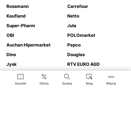
Rossmann
Carrefour
Kaufland
Netto
Super-Pharm
Jula
OBI
POLOmarket
Auchan Hipermarket
Pepco
Dino
Douglas
Jysk
RTV EURO AGD
Action
Media Expert
Deichmann
Media Markt
Gazetki
Oferty
Szukaj
Blog
Więcej
Ding.pl to serwis internetowy prezentujący
gazetki promocyjne
oraz
katalogi
sklepów i dużych sieci handlowych. Dzięki
geolokalizacji otrzymasz przede wszystkim oferty sklepów, z
Twojego bliskiego otoczenia. Dodatkowo na stronie znajdziesz
adresy sklepów, więc w trakcie podróży bez problemu trafisz do
ulubionego sklepu.