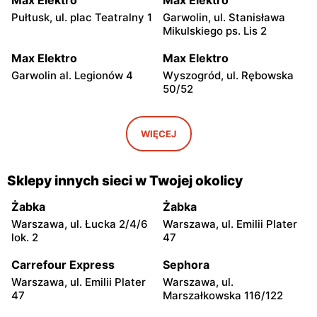
Pułtusk, ul. plac Teatralny 1
Garwolin, ul. Stanisława
Mikulskiego ps. Lis 2
Max Elektro
Max Elektro
Garwolin al. Legionów 4
Wyszogród, ul. Rębowska
50/52
Max Elektro
Max Elektro
Kamionna, ul. Józefa
Płońsk, ul. Warszawska 50
WIĘCEJ
Piłsudskiego 13
Max Elektro
Max Elektro
Sklepy innych sieci w Twojej okolicy
Sochocin, ul. Guzikarzy 10
Węgrów, ul. Rynek Mariacki
1
Żabka
Żabka
Warszawa, ul. Łucka 2/4/6
Warszawa, ul. Emilii Plater
Max Elektro
Max Elektro
lok. 2
47
Łowicz, ul. Kurkowa 8
Ciechanów, ul. Pułtuska 20
A
Carrefour Express
Sephora
Warszawa, ul. Emilii Plater
Warszawa, ul.
Max Elektro
Max Elektro
47
Marszałkowska 116/122
Jedlińsk, ul. Warecka 3
Sokołów Podlaski, ul. Długa