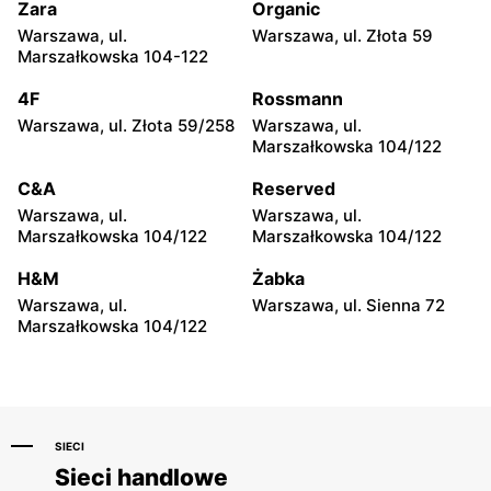
76
Zara
Organic
Warszawa, ul.
Warszawa, ul. Złota 59
Max Elektro
Max Elektro
Marszałkowska 104-122
Ostrów Mazowiecka, ul. 3
Przasnysz, ul. Żwirki i
Maja 41
Wigury 13
4F
Rossmann
Warszawa, ul. Złota 59/258
Warszawa, ul.
Max Elektro
Max Elektro
Marszałkowska 104/122
Strzegowo, ul. Wyzwolenia
Pionki, ul. Radomska 6
52
C&A
Reserved
Warszawa, ul.
Warszawa, ul.
Max Elektro
Max Elektro
Marszałkowska 104/122
Marszałkowska 104/122
Głowno, ul. Łowicka 50
Radom, ul. Mieczysława
Niedziałkowskiego 19/21
H&M
Żabka
Warszawa, ul.
Warszawa, ul. Sienna 72
Max Elektro
Max Elektro
Marszałkowska 104/122
Ryki, ul. Warszawska 80
Radom, ul. Biznesowa 2
SIECI
Sieci handlowe