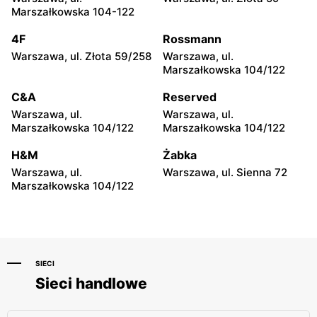
Przasnysz, ul. Żwirki i
Strzegowo, ul. Wyzwolenia
Marszałkowska 104-122
Wigury 13
52
4F
Rossmann
Max Elektro
Max Elektro
Warszawa, ul. Złota 59/258
Warszawa, ul.
Pionki, ul. Radomska 6
Głowno, ul. Łowicka 50
Marszałkowska 104/122
Max Elektro
Max Elektro
C&A
Reserved
Radom, ul. Mieczysława
Ryki, ul. Warszawska 80
Warszawa, ul.
Warszawa, ul.
Niedziałkowskiego 19/21
Marszałkowska 104/122
Marszałkowska 104/122
Max Elektro
Max Elektro
H&M
Żabka
Radom, ul. Biznesowa 2
Zaręby Kościelne, ul.
Warszawa, ul.
Warszawa, ul. Sienna 72
Czyżewska 20
Marszałkowska 104/122
SIECI
Sieci handlowe