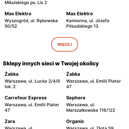
Mikulskiego ps. Lis 2
Max Elektro
Max Elektro
Wyszogród, ul. Rębowska
Kamionna, ul. Józefa
50/52
Piłsudskiego 13
Max Elektro
Max Elektro
Płońsk, ul. Warszawska 50
Sochocin, ul. Guzikarzy 10
WIĘCEJ
Max Elektro
Max Elektro
Węgrów, ul. Rynek Mariacki
Łowicz, ul. Kurkowa 8
Sklepy innych sieci w Twojej okolicy
1
Żabka
Żabka
Max Elektro
Max Elektro
Warszawa, ul. Łucka 2/4/6
Warszawa, ul. Emilii Plater
Ciechanów, ul. Pułtuska 20
Jedlińsk, ul. Warecka 3
lok. 2
47
A
Carrefour Express
Sephora
Max Elektro
Max Elektro
Warszawa, ul. Emilii Plater
Warszawa, ul.
Sokołów Podlaski, ul. Długa
Ostrów Mazowiecka, ul. 3
47
Marszałkowska 116/122
76
Maja 41
Zara
Organic
Max Elektro
Max Elektro
Warszawa, ul.
Warszawa, ul. Złota 59