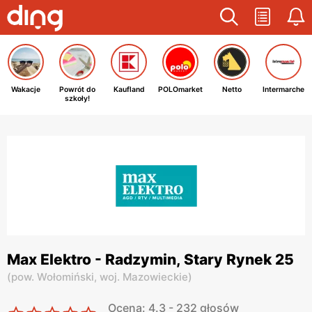
Wakacje
Powrót do
Kaufland
POLOmarket
Netto
Intermarche
szkoły!
Max Elektro - Radzymin, Stary Rynek 25
(
pow. Wołomiński,
woj. Mazowieckie
)
Ocena: 4.3 - 232 głosów