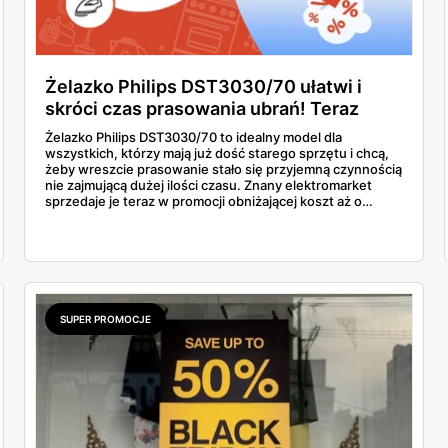
Żelazko Philips DST3030/70 ułatwi i
skróci czas prasowania ubrań! Teraz
kupisz je w promocji, którą oferuje tylko
Żelazko Philips DST3030/70 to idealny model dla
jeden sklep!
wszystkich, którzy mają już dość starego sprzętu i chcą,
żeby wreszcie prasowanie stało się przyjemną czynnością
nie zajmującą dużej ilości czasu. Znany elektromarket
sprzedaje je teraz w promocji obniżającej koszt aż o
kilkadziesiąt złotych. Dowiedz się więcej o tej ofercie i
przekonaj się, jak to urządzenie wypadło w porównaniu z
innymi produktami o podobnej klasie.
SUPER PROMOCJE