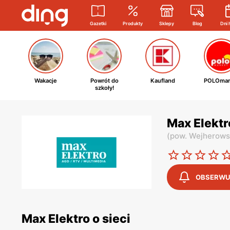
Gazetki
Produkty
Sklepy
Blog
Dni 
Wakacje
Powrót do
Kaufland
POLOmar
szkoły!
Max Elektr
(
pow. Wejherows
OBSERWU
Max Elektro o sieci