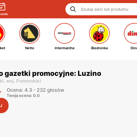
handlu
ket
Netto
Intermarche
Biedronka
Din
o gazetki promocyjne: Luzino
ki,
woj. Pomorskie
)
Ocena: 4.3 - 232 głosów
Twoja ocena: 0.0
J