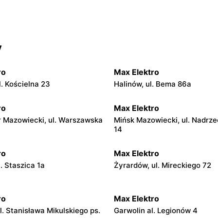
y
ro
Max Elektro
. Kościelna 23
Halinów, ul. Bema 86a
ro
Max Elektro
 Mazowiecki, ul. Warszawska
Mińsk Mazowiecki, ul. Nadrze
14
ro
Max Elektro
l. Staszica 1a
Żyrardów, ul. Mireckiego 72
ro
Max Elektro
l. Stanisława Mikulskiego ps.
Garwolin al. Legionów 4