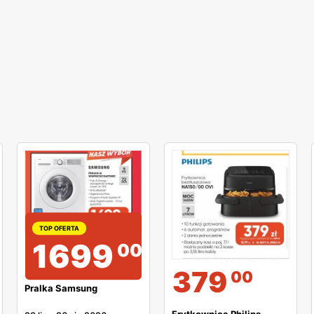
TOP OFERTA
1699
00
379
00
Pralka Samsung
Frytkownica Philips