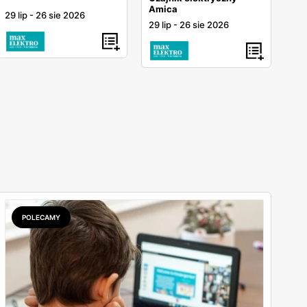
Amica
29 lip
-
26 sie 2026
29 lip
-
26 sie 2026
POLECAMY