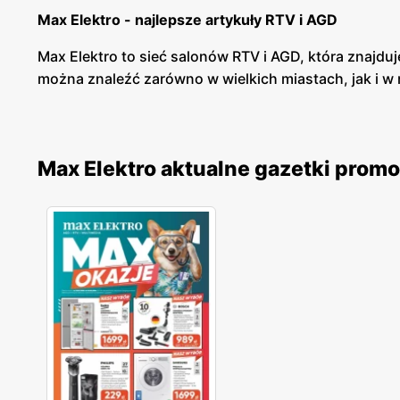
Max Elektro - najlepsze artykuły RTV i AGD
Max Elektro to sieć salonów RTV i AGD, która znajduj
można znaleźć zarówno w wielkich miastach, jak i w
Max Elektro - elektronika i RTV/AGD w najlepszych
Max Elektro posiada szeroką ofertę produktów w bra
Max Elektro aktualne gazetki prom
można znaleźć zarówno pralki, lodówki, zmywarki, jak 
Max Elektro - promocje
Max Elektro cyklicznie wypuszcza gazetki promocyjn
zakup w systemie ratalnym, co sprawia, że każdy moż
swoich klientów.