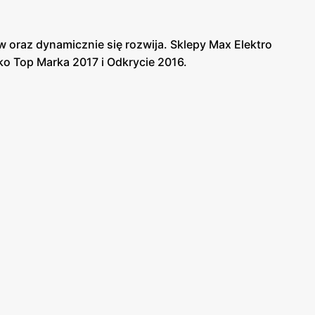
ów oraz dynamicznie się rozwija. Sklepy Max Elektro
ko Top Marka 2017 i Odkrycie 2016.
i profesjonalny montaż. W sklepie Max Elektro
.
zujące promocje i rabaty. Firma umożliwia również
tro również organizuje wyprzedaże i akcje dla