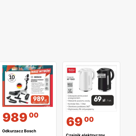
989
00
69
00
Odkurzacz Bosch
Czajnik elektryczny