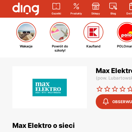
Gazetki
Produkty
Sklepy
Blog
Dni 
Wakacje
Powrót do
Kaufland
POLOmar
szkoły!
Max Elektr
(
pow. Lubartows
OBSERWU
Max Elektro o sieci