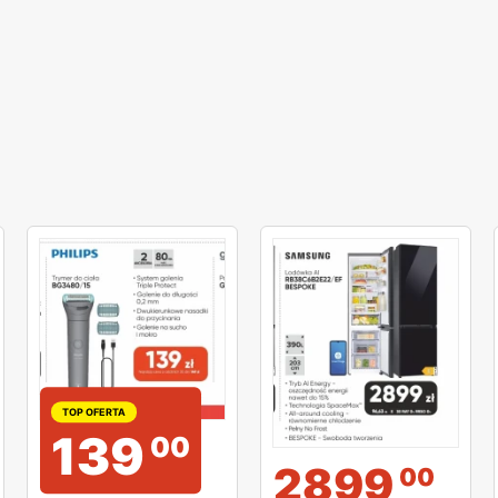
TOP OFERTA
139
00
2899
00