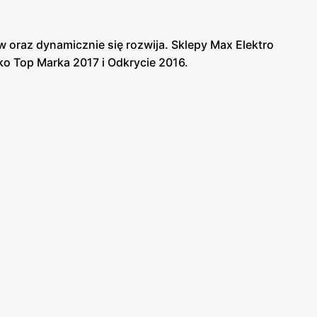
ów oraz dynamicznie się rozwija. Sklepy Max Elektro
ko Top Marka 2017 i Odkrycie 2016.
i profesjonalny montaż. W sklepie Max Elektro
.
zujące promocje i rabaty. Firma umożliwia również
tro również organizuje wyprzedaże i akcje dla