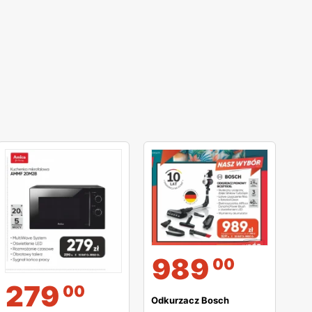
989
00
279
00
Odkurzacz Bosch