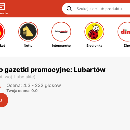
handlu
ket
Netto
Intermarche
Biedronka
Din
o gazetki promocyjne: Lubartów
ki,
woj. Lubelskie
)
Ocena: 4.3 - 232 głosów
Twoja ocena: 0.0
J