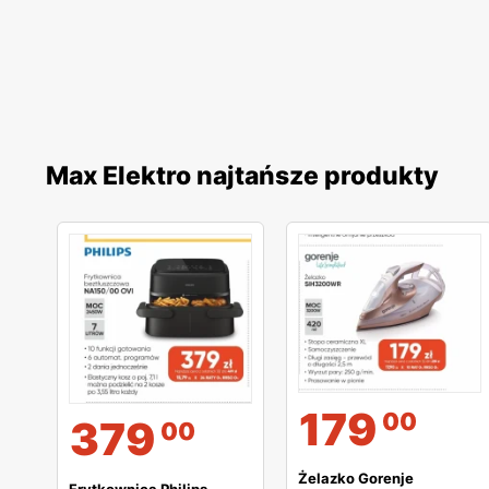
Max Elektro najtańsze produkty
179
00
379
00
Żelazko Gorenje
Frytkownica Philips