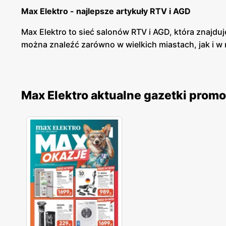
Max Elektro - najlepsze artykuły RTV i AGD
Max Elektro to sieć salonów RTV i AGD, która znajduj
można znaleźć zarówno w wielkich miastach, jak i w
Max Elektro - elektronika i RTV/AGD w najlepszych
Max Elektro posiada szeroką ofertę produktów w bra
Max Elektro aktualne gazetki prom
można znaleźć zarówno pralki, lodówki, zmywarki, jak 
Max Elektro - promocje
Max Elektro cyklicznie wypuszcza gazetki promocyjn
zakup w systemie ratalnym, co sprawia, że każdy moż
swoich klientów.