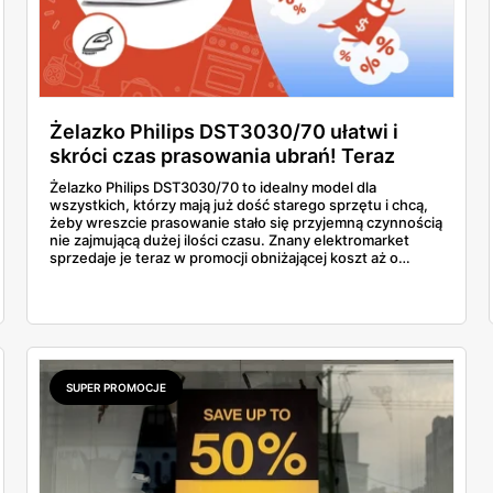
Żelazko Philips DST3030/70 ułatwi i
skróci czas prasowania ubrań! Teraz
kupisz je w promocji, którą oferuje tylko
Żelazko Philips DST3030/70 to idealny model dla
jeden sklep!
wszystkich, którzy mają już dość starego sprzętu i chcą,
żeby wreszcie prasowanie stało się przyjemną czynnością
nie zajmującą dużej ilości czasu. Znany elektromarket
sprzedaje je teraz w promocji obniżającej koszt aż o
kilkadziesiąt złotych. Dowiedz się więcej o tej ofercie i
przekonaj się, jak to urządzenie wypadło w porównaniu z
innymi produktami o podobnej klasie.
SUPER PROMOCJE