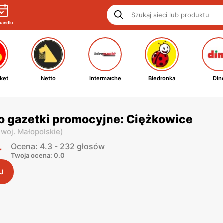
handlu
ket
Netto
Intermarche
Biedronka
Din
o gazetki promocyjne: Ciężkowice
,
woj. Małopolskie
)
Ocena: 4.3 - 232 głosów
Twoja ocena: 0.0
J