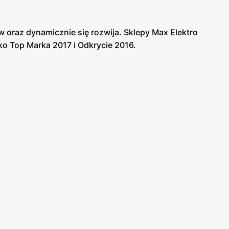
ów oraz dynamicznie się rozwija. Sklepy Max Elektro
ko Top Marka 2017 i Odkrycie 2016.
i profesjonalny montaż. W sklepie Max Elektro
.
zujące promocje i rabaty. Firma umożliwia również
tro również organizuje wyprzedaże i akcje dla