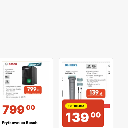
799
00
TOP OFERTA
139
00
Frytkownica Bosch