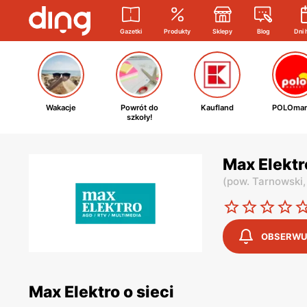
Gazetki
Produkty
Sklepy
Blog
Dni 
Wakacje
Powrót do
Kaufland
POLOmar
szkoły!
Max Elektr
(
pow. Tarnowski
OBSERWU
Max Elektro o sieci