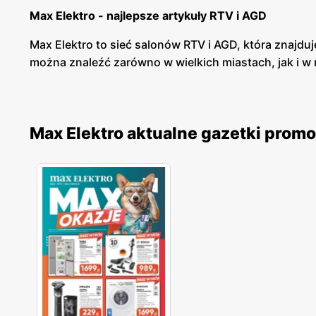
Max Elektro - najlepsze artykuły RTV i AGD
Max Elektro to sieć salonów RTV i AGD, która znajduj
można znaleźć zarówno w wielkich miastach, jak i w
Max Elektro - elektronika i RTV/AGD w najlepszych
Max Elektro posiada szeroką ofertę produktów w bra
Max Elektro aktualne gazetki prom
można znaleźć zarówno pralki, lodówki, zmywarki, jak 
Max Elektro - promocje
Max Elektro cyklicznie wypuszcza gazetki promocyjn
zakup w systemie ratalnym, co sprawia, że każdy moż
swoich klientów.