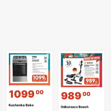
1099
00
989
00
Kuchenka Beko
Odkurzacz Bosch