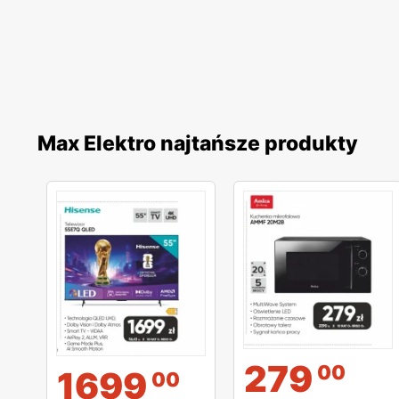
Max Elektro najtańsze produkty
279
00
1699
00