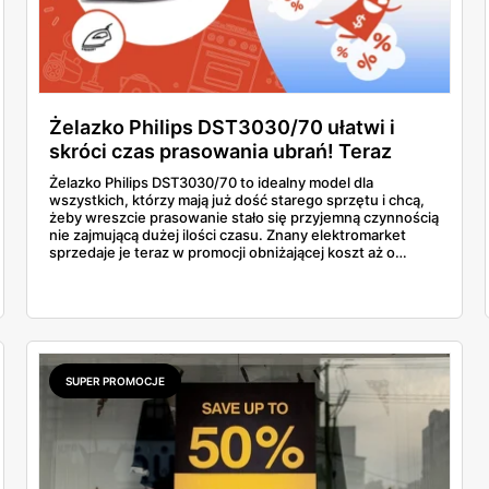
Żelazko Philips DST3030/70 ułatwi i
skróci czas prasowania ubrań! Teraz
kupisz je w promocji, którą oferuje tylko
Żelazko Philips DST3030/70 to idealny model dla
jeden sklep!
wszystkich, którzy mają już dość starego sprzętu i chcą,
żeby wreszcie prasowanie stało się przyjemną czynnością
nie zajmującą dużej ilości czasu. Znany elektromarket
sprzedaje je teraz w promocji obniżającej koszt aż o
kilkadziesiąt złotych. Dowiedz się więcej o tej ofercie i
przekonaj się, jak to urządzenie wypadło w porównaniu z
innymi produktami o podobnej klasie.
SUPER PROMOCJE