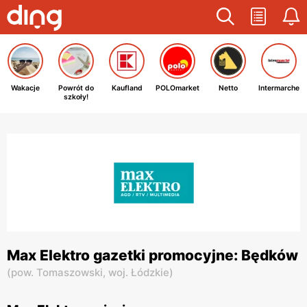
Wakacje
Powrót do
Kaufland
POLOmarket
Netto
Intermarche
szkoły!
Max Elektro gazetki promocyjne: Będków
(
pow. Tomaszowski,
woj. Łódzkie
)