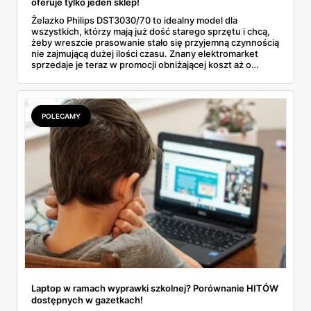
oferuje tylko jeden sklep!
Żelazko Philips DST3030/70 to idealny model dla
wszystkich, którzy mają już dość starego sprzętu i chcą,
żeby wreszcie prasowanie stało się przyjemną czynnością
nie zajmującą dużej ilości czasu. Znany elektromarket
sprzedaje je teraz w promocji obniżającej koszt aż o
kilkadziesiąt złotych. Dowiedz się więcej o tej ofercie i
przekonaj się, jak to urządzenie wypadło w porównaniu z
innymi produktami o podobnej klasie.
POLECAMY
Laptop w ramach wyprawki szkolnej? Porównanie HITÓW
dostępnych w gazetkach!