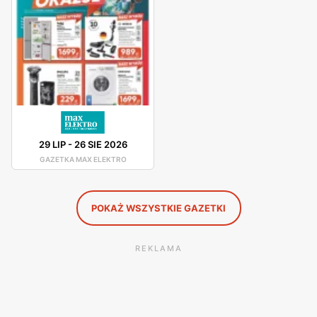
Max Elektro - promocje
Max Elektro cyklicznie wypuszcza gazetki promocyjne. Na
stronie internetowej sklepu można sprawdzić
obowiązujące promocje i rabaty. Firma umożliwia również
zakup w systemie ratalnym, co sprawia, że każdy może
sobie pozwolić na nowy telewizor czy lodówkę. Max
Elektro również organizuje wyprzedaże i akcje dla swoich
29 LIP
-
26 SIE 2026
klientów.
GAZETKA MAX ELEKTRO
POKAŻ WSZYSTKIE GAZETKI
REKLAMA