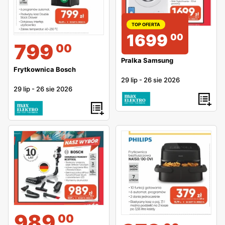
TOP OFERTA
1699
00
799
00
Pralka Samsung
Frytkownica Bosch
29 lip
-
26 sie 2026
29 lip
-
26 sie 2026
989
00