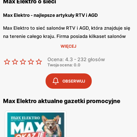
Max Elektro o sieci
Max Elektro - najlepsze artykuły RTV i AGD
Max Elektro to sieć salonów RTV i AGD, która znajduje się
na terenie całego kraju. Firma posiada kilkaset salonów
oraz dynamicznie się rozwija. Sklepy Max Elektro można
WIĘCEJ
znaleźć zarówno w wielkich miastach, jak i w małych
Ocena: 4.3 - 232 głosów
miejscowościach. Sieć sklepów była wyróżniona jako Top
Twoja ocena: 0.0
Marka 2017 i Odkrycie 2016.
OBSERWUJ
Max Elektro - elektronika i RTV/AGD w najlepszych cenach
Max Elektro posiada szeroką ofertę produktów w branży
Max Elektro aktualne gazetki promocyjne
RTV/AGD/Multimedia. Sieć również zapewnia transport i
profesjonalny montaż. W sklepie Max Elektro można
znaleźć zarówno pralki, lodówki, zmywarki, jak i blendery,
telewizory, laptopy oraz hulajnogi elektryczne.