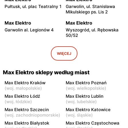
Pułtusk, ul. plac Teatralny 1
Garwolin, ul. Stanisława
Mikulskiego ps. Lis 2
Max Elektro
Max Elektro
Garwolin al. Legionów 4
Wyszogród, ul. Rębowska
50/52
Max Elektro
Max Elektro
Kamionna, ul. Józefa
Płońsk, ul. Warszawska 50
WIĘCEJ
Piłsudskiego 13
Max Elektro
Max Elektro
Max Elektro sklepy według miast
Sochocin, ul. Guzikarzy 10
Węgrów, ul. Rynek Mariacki
1
Max Elektro Kraków
Max Elektro Poznań
(
woj. małopolskie
)
(
woj. wielkopolskie
)
Max Elektro
Max Elektro
Max Elektro Łódź
Max Elektro Lublin
Łowicz, ul. Kurkowa 8
Ciechanów, ul. Pułtuska 20
(
woj. łódzkie
)
(
woj. lubelskie
)
A
Max Elektro Szczecin
Max Elektro Katowice
(
woj. zachodniopomorskie
)
(
woj. śląskie
)
Max Elektro
Max Elektro
Max Elektro Białystok
Max Elektro Częstochowa
Jedlińsk, ul. Warecka 3
Sokołów Podlaski, ul. Długa