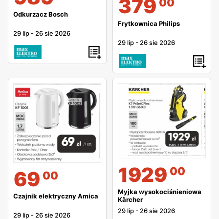
379
00
Odkurzacz Bosch
Frytkownica Philips
29 lip
-
26 sie 2026
29 lip
-
26 sie 2026
1929
00
69
00
Myjka wysokociśnieniowa
Czajnik elektryczny Amica
Kärcher
29 lip
-
26 sie 2026
29 lip
-
26 sie 2026