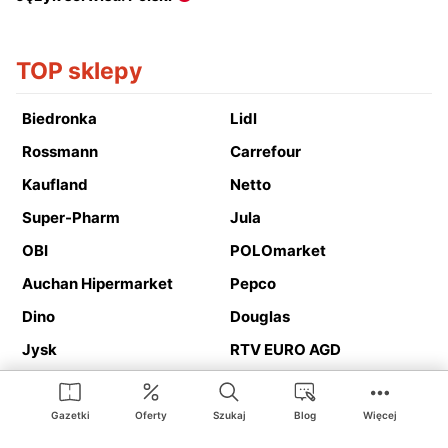
TOP sklepy
Biedronka
Lidl
Rossmann
Carrefour
Kaufland
Netto
Super-Pharm
Jula
OBI
POLOmarket
Auchan Hipermarket
Pepco
Dino
Douglas
Jysk
RTV EURO AGD
Action
Media Expert
Deichmann
Media Markt
Gazetki
Oferty
Szukaj
Blog
Więcej