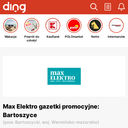
Wakacje
Powrót do
Kaufland
POLOmarket
Netto
Intermarche
szkoły!
Max Elektro gazetki promocyjne:
Bartoszyce
(
pow. Bartoszycki,
woj. Warmińsko-mazurskie
)