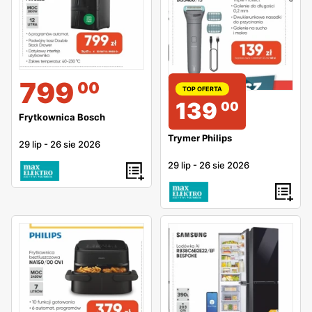
799
00
TOP OFERTA
139
00
Frytkownica Bosch
Trymer Philips
29 lip
-
26 sie 2026
29 lip
-
26 sie 2026