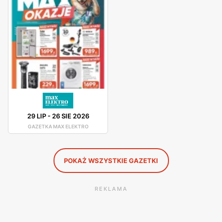
telewizory, laptopy oraz hulajnogi elektryczne.
Max Elektro - promocje
Max Elektro cyklicznie wypuszcza gazetki promocyjne. Na
stronie internetowej sklepu można sprawdzić
obowiązujące promocje i rabaty. Firma umożliwia również
zakup w systemie ratalnym, co sprawia, że każdy może
sobie pozwolić na nowy telewizor czy lodówkę. Max
Elektro również organizuje wyprzedaże i akcje dla swoich
29 LIP
-
26 SIE 2026
klientów.
GAZETKA MAX ELEKTRO
POKAŻ WSZYSTKIE GAZETKI
REKLAMA