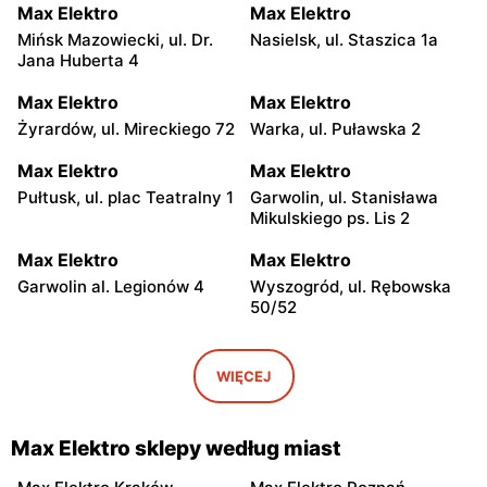
Max Elektro
Max Elektro
Mińsk Mazowiecki, ul. Dr.
Nasielsk, ul. Staszica 1a
Jana Huberta 4
Max Elektro
Max Elektro
Żyrardów, ul. Mireckiego 72
Warka, ul. Puławska 2
Max Elektro
Max Elektro
Pułtusk, ul. plac Teatralny 1
Garwolin, ul. Stanisława
Mikulskiego ps. Lis 2
Max Elektro
Max Elektro
Garwolin al. Legionów 4
Wyszogród, ul. Rębowska
50/52
Max Elektro
Max Elektro
Kamionna, ul. Józefa
Płońsk, ul. Warszawska 50
WIĘCEJ
Piłsudskiego 13
Max Elektro
Max Elektro
Max Elektro sklepy według miast
Sochocin, ul. Guzikarzy 10
Węgrów, ul. Rynek Mariacki
1