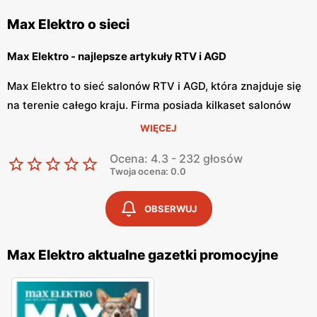
Max Elektro o sieci
Max Elektro - najlepsze artykuły RTV i AGD
Max Elektro to sieć salonów RTV i AGD, która znajduje się
na terenie całego kraju. Firma posiada kilkaset salonów
oraz dynamicznie się rozwija. Sklepy Max Elektro można
WIĘCEJ
znaleźć zarówno w wielkich miastach, jak i w małych
Ocena: 4.3 - 232 głosów
miejscowościach. Sieć sklepów była wyróżniona jako Top
Twoja ocena: 0.0
Marka 2017 i Odkrycie 2016.
OBSERWUJ
Max Elektro - elektronika i RTV/AGD w najlepszych cenach
Max Elektro posiada szeroką ofertę produktów w branży
Max Elektro aktualne gazetki promocyjne
RTV/AGD/Multimedia. Sieć również zapewnia transport i
profesjonalny montaż. W sklepie Max Elektro można
znaleźć zarówno pralki, lodówki, zmywarki, jak i blendery,