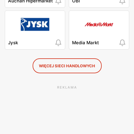
Auchan Hipermarket
OBI
Jysk
Media Markt
WIĘCEJ SIECI HANDLOWYCH
REKLAMA