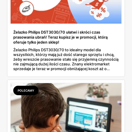
Żelazko Philips DST3030/70 ułatwi i skróci czas
prasowania ubrań! Teraz kupisz je w promocji, którą
oferuje tylko jeden sklep!
Żelazko Philips DST3030/70 to idealny model dla
wszystkich, którzy mają już dość starego sprzętu i chcą,
żeby wreszcie prasowanie stało się przyjemną czynnością
nie zajmującą dużej ilości czasu. Znany elektromarket
sprzedaje je teraz w promocji obniżającej koszt aż o
kilkadziesiąt złotych. Dowiedz się więcej o tej ofercie i
przekonaj się, jak to urządzenie wypadło w porównaniu z
innymi produktami o podobnej klasie.
POLECAMY