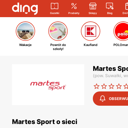
Gazetki
Produkty
Sklepy
Blog
Dni 
Wakacje
Powrót do
Kaufland
POLOmar
szkoły!
Martes Spo
(
pow. Suwałki,
wo
OBSERWU
Martes Sport o sieci