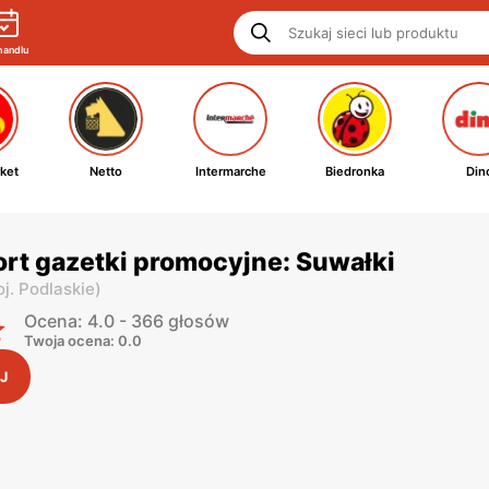
handlu
ket
Netto
Intermarche
Biedronka
Din
rt gazetki promocyjne: Suwałki
j. Podlaskie
)
Ocena: 4.0 - 366 głosów
Twoja ocena: 0.0
J