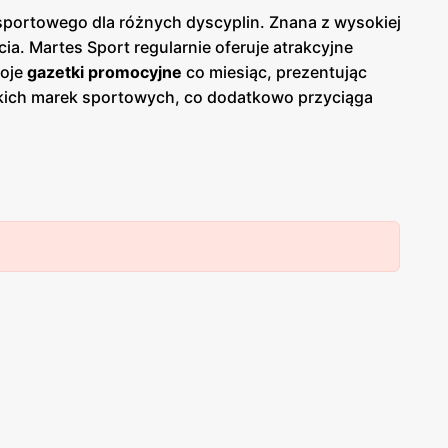
sportowego dla różnych dyscyplin. Znana z wysokiej
a. Martes Sport regularnie oferuje atrakcyjne
woje
gazetki promocyjne
co miesiąc, prezentując
lskich marek sportowych, co dodatkowo przyciąga
ak i sprzęt do sportów zimowych, takich jak narty
dy klient znajdzie tutaj coś dla siebie. Unikalność
czyni zakupy w tych sklepach jeszcze bardziej
esze klientów poszukujących okazji do zakupu
 obsługę klienta. Pracownicy sklepów są dobrze
ci mogą liczyć na fachowe porady oraz pomoc w
nie sportowej. Martes Sport prowadzi również
Dzięki temu stali klienci mogą liczyć na dodatkowe
ych zniżkach i nowościach, co sprawia, że klienci
ość produktów z atrakcyjnymi
promocjami
i
niskimi
, że zakupy w Martes Sport są nie tylko przyjemne,