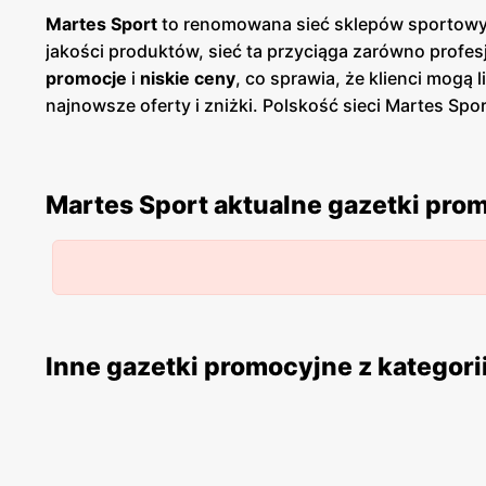
Martes Sport
to renomowana sieć sklepów sportowych
jakości produktów, sieć ta przyciąga zarówno profes
promocje
i
niskie ceny
, co sprawia, że klienci mogą
najnowsze oferty i zniżki. Polskość sieci Martes S
klientów ceniących krajowe produkty. Sklepy oferują 
czy snowboard. Bogata oferta akcesoriów sportowych, 
Martes Sport wynika również z szerokiej gamy pro
Martes Sport aktualne gazetki pro
atrakcyjnymi. Sieć regularnie organizuje wyprzedaż
wysokiej jakości sprzętu sportowego w korzystnych 
przeszkoleni i potrafią doradzić w wyborze odpowie
doborze produktów dostosowanych do ich indywidua
programy lojalnościowe, które pozwalają na zbierani
zniżki i unikalne oferty dostępne tylko dla nich. Re
Inne gazetki promocyjne z kategori
mogą być na bieżąco z aktualnymi ofertami.
Martes 
cenami
. Dzięki regularnym
gazetkom promocyjnym
k
ale i opłacalne.