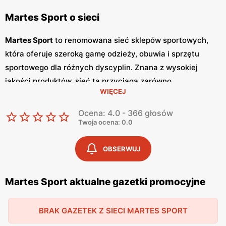
Martes Sport o sieci
Martes Sport
to renomowana sieć sklepów sportowych,
która oferuje szeroką gamę odzieży, obuwia i sprzętu
sportowego dla różnych dyscyplin. Znana z wysokiej
jakości produktów, sieć ta przyciąga zarówno
WIĘCEJ
profesjonalnych sportowców, jak i amatorów aktywnego
stylu życia. Martes Sport regularnie oferuje atrakcyjne
Ocena: 4.0 - 366 głosów
promocje
i
niskie ceny
, co sprawia, że klienci mogą liczyć
Twoja ocena: 0.0
na korzystne zakupy. Sklepy Martes Sport wydają swoje
gazetki promocyjne
co miesiąc, prezentując najnowsze
OBSERWUJ
oferty i zniżki. Polskość sieci Martes Sport jest
podkreślana poprzez szeroki wybór produktów polskich
Martes Sport aktualne gazetki promocyjne
marek sportowych, co dodatkowo przyciąga klientów
ceniących krajowe produkty. Sklepy oferują zarówno
BRAK GAZETEK Z SIECI MARTES SPORT
odzież i obuwie do biegania, treningu siłowego, jak i sprzęt