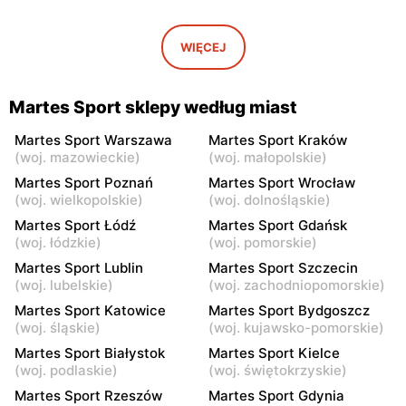
Martes Sport
Martes Sport
Mińsk Mazowiecki, ul.
Grójec, ul. Armii Krajowej
WIĘCEJ
Konstantego Rudzkiego 9
50 A
Martes Sport
Martes Sport
Martes Sport sklepy według miast
Żyrardów, ul. 1 Maja 40
Sochaczew, ul. Wójtówka
2b
Martes Sport Warszawa
Martes Sport Kraków
(
woj. mazowieckie
)
(
woj. małopolskie
)
Martes Sport
Martes Sport
Martes Sport Poznań
Martes Sport Wrocław
Wyszków, ul. Gen. Józefa
Pułtusk, ul. Nowy Rynek 2A
(
woj. wielkopolskie
)
(
woj. dolnośląskie
)
Sowińskiego 66
Martes Sport Łódź
Martes Sport Gdańsk
(
woj. łódzkie
)
(
woj. pomorskie
)
Martes Sport
Martes Sport
Martes Sport Lublin
Martes Sport Szczecin
Garwolin, ul. Trakt Lwowski
Płońsk, ul. Żołnierzy
(
woj. lubelskie
)
(
woj. zachodniopomorskie
)
41
Wyklętych 12
Martes Sport Katowice
Martes Sport Bydgoszcz
Martes Sport
Martes Sport
(
woj. śląskie
)
(
woj. kujawsko-pomorskie
)
Rawa Mazowiecka al.
Łowicz, ul. Władysława
Martes Sport Białystok
Martes Sport Kielce
Konstytucji 3 Maja 3a
Broniewskiego 7
(
woj. podlaskie
)
(
woj. świętokrzyskie
)
Martes Sport
Martes Sport Rzeszów
Martes Sport
Martes Sport Gdynia