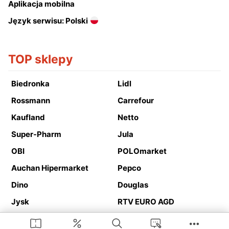
Aplikacja mobilna
Język serwisu: Polski
TOP sklepy
Biedronka
Lidl
Rossmann
Carrefour
Kaufland
Netto
Super-Pharm
Jula
OBI
POLOmarket
Auchan Hipermarket
Pepco
Dino
Douglas
Jysk
RTV EURO AGD
Action
Media Expert