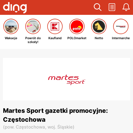
Wakacje
Powrót do
Kaufland
POLOmarket
Netto
Intermarche
szkoły!
Martes Sport gazetki promocyjne:
Częstochowa
(
pow. Częstochowa,
woj. Śląskie
)