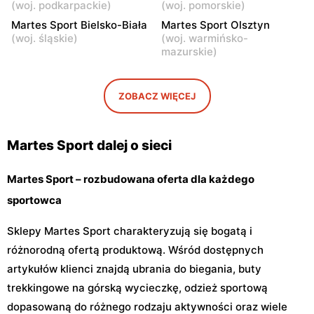
(
woj. podkarpackie
)
(
woj. pomorskie
)
Ciechanów, ul.
Ciechanów, ul. Henryka
Władysławowo 65
Sienkiewicza 8c
Martes Sport Bielsko-Biała
Martes Sport Olsztyn
(
woj. śląskie
)
(
woj. warmińsko-
Martes Sport
Martes Sport
mazurskie
)
Kozienice, ul. Warszawska
Siedlce, ul. Józefa
61
Piłsudskiego 74
ZOBACZ WIĘCEJ
Martes Sport
Martes Sport
Sokołów Podlaski, ul.
Białki, ul. Łukowska 109
Węgrowska 3
Martes Sport dalej o sieci
Martes Sport – rozbudowana oferta dla każdego
sportowca
Sklepy Martes Sport charakteryzują się bogatą i
różnorodną ofertą produktową. Wśród dostępnych
artykułów klienci znajdą ubrania do biegania, buty
trekkingowe na górską wycieczkę, odzież sportową
dopasowaną do różnego rodzaju aktywności oraz wiele