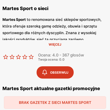
Martes Sport o sieci
Martes Sport
to renomowana sieć sklepów sportowych,
która oferuje szeroką gamę odzieży, obuwia i sprzętu
sportowego dla różnych dyscyplin. Znana z wysokiej
jakości produktów, sieć ta przyciąga zarówno
WIĘCEJ
profesjonalnych sportowców, jak i amatorów aktywnego
stylu życia. Martes Sport regularnie oferuje atrakcyjne
Ocena: 4.0 - 367 głosów
promocje
i
niskie ceny
, co sprawia, że klienci mogą liczyć
Twoja ocena: 0.0
na korzystne zakupy. Sklepy Martes Sport wydają swoje
gazetki promocyjne
co miesiąc, prezentując najnowsze
OBSERWUJ
oferty i zniżki. Polskość sieci Martes Sport jest
podkreślana poprzez szeroki wybór produktów polskich
Martes Sport aktualne gazetki promocyjne
marek sportowych, co dodatkowo przyciąga klientów
ceniących krajowe produkty. Sklepy oferują zarówno
BRAK GAZETEK Z SIECI MARTES SPORT
odzież i obuwie do biegania, treningu siłowego, jak i sprzęt