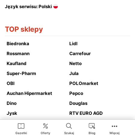
Język serwisu: Polski
TOP sklepy
Biedronka
Lidl
Rossmann
Carrefour
Kaufland
Netto
Super-Pharm
Jula
OBI
POLOmarket
Auchan Hipermarket
Pepco
Dino
Douglas
Jysk
RTV EURO AGD
Action
Media Expert
Deichmann
Media Markt
Gazetki
Oferty
Szukaj
Blog
Więcej