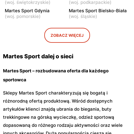
(
woj. świętokrzyskie
)
(
woj. podkarpackie
)
Ciechanów, ul.
Ciechanów, ul. Henryka
Władysławowo 65
Sienkiewicza 8c
Martes Sport Gdynia
Martes Sport Bielsko-Biała
(
woj. pomorskie
)
(
woj. śląskie
)
Martes Sport
Martes Sport
Kozienice, ul. Warszawska
Siedlce, ul. Józefa
61
Piłsudskiego 74
ZOBACZ WIĘCEJ
Martes Sport
Martes Sport
Sokołów Podlaski, ul.
Białki, ul. Łukowska 109
Martes Sport dalej o sieci
Węgrowska 3
Martes Sport – rozbudowana oferta dla każdego
sportowca
Sklepy Martes Sport charakteryzują się bogatą i
różnorodną ofertą produktową. Wśród dostępnych
artykułów klienci znajdą ubrania do biegania, buty
trekkingowe na górską wycieczkę, odzież sportową
dopasowaną do różnego rodzaju aktywności oraz wiele
innych akcesoriów. Dużą popularnością cieszą się