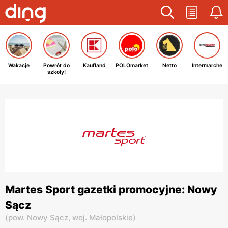
Wakacje
Powrót do
Kaufland
POLOmarket
Netto
Intermarche
szkoły!
Martes Sport gazetki promocyjne: Nowy
Sącz
(
pow. Nowy Sącz,
woj. Małopolskie
)