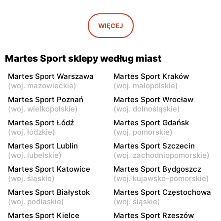
Martes Sport
Martes Sport
Mińsk Mazowiecki, ul.
Grójec, ul. Armii Krajowej
WIĘCEJ
Konstantego Rudzkiego 9
50 A
Martes Sport
Martes Sport
Martes Sport sklepy według miast
Żyrardów, ul. 1 Maja 40
Sochaczew, ul. Wójtówka
2b
Martes Sport Warszawa
Martes Sport Kraków
(
woj. mazowieckie
)
(
woj. małopolskie
)
Martes Sport
Martes Sport
Martes Sport Poznań
Martes Sport Wrocław
Wyszków, ul. Gen. Józefa
Pułtusk, ul. Nowy Rynek 2A
(
woj. wielkopolskie
)
(
woj. dolnośląskie
)
Sowińskiego 66
Martes Sport Łódź
Martes Sport Gdańsk
(
woj. łódzkie
)
(
woj. pomorskie
)
Martes Sport
Martes Sport
Martes Sport Lublin
Martes Sport Szczecin
Garwolin, ul. Trakt Lwowski
Płońsk, ul. Żołnierzy
(
woj. lubelskie
)
(
woj. zachodniopomorskie
)
41
Wyklętych 12
Martes Sport Katowice
Martes Sport Bydgoszcz
Martes Sport
Martes Sport
(
woj. śląskie
)
(
woj. kujawsko-pomorskie
)
Rawa Mazowiecka al.
Łowicz, ul. Władysława
Martes Sport Białystok
Martes Sport Częstochowa
Konstytucji 3 Maja 3a
Broniewskiego 7
(
woj. podlaskie
)
(
woj. śląskie
)
Martes Sport
Martes Sport Kielce
Martes Sport
Martes Sport Rzeszów