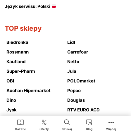
Język serwisu: Polski
TOP sklepy
Biedronka
Lidl
Rossmann
Carrefour
Kaufland
Netto
Super-Pharm
Jula
OBI
POLOmarket
Auchan Hipermarket
Pepco
Dino
Douglas
Jysk
RTV EURO AGD
Action
Media Expert
Deichmann
Media Markt
Gazetki
Oferty
Szukaj
Blog
Więcej