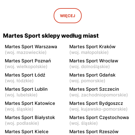
Martes Sport
Martes Sport
Mińsk Mazowiecki, ul.
Grójec, ul. Armii Krajowej
WIĘCEJ
Konstantego Rudzkiego 9
50 A
Martes Sport
Martes Sport
Martes Sport sklepy według miast
Żyrardów, ul. 1 Maja 40
Sochaczew, ul. Wójtówka
2b
Martes Sport Warszawa
Martes Sport Kraków
(
woj. mazowieckie
)
(
woj. małopolskie
)
Martes Sport
Martes Sport
Martes Sport Poznań
Martes Sport Wrocław
Wyszków, ul. Gen. Józefa
Pułtusk, ul. Nowy Rynek 2A
(
woj. wielkopolskie
)
(
woj. dolnośląskie
)
Sowińskiego 66
Martes Sport Łódź
Martes Sport Gdańsk
(
woj. łódzkie
)
(
woj. pomorskie
)
Martes Sport
Martes Sport
Martes Sport Lublin
Martes Sport Szczecin
Garwolin, ul. Trakt Lwowski
Płońsk, ul. Żołnierzy
(
woj. lubelskie
)
(
woj. zachodniopomorskie
)
41
Wyklętych 12
Martes Sport Katowice
Martes Sport Bydgoszcz
Martes Sport
Martes Sport
(
woj. śląskie
)
(
woj. kujawsko-pomorskie
)
Rawa Mazowiecka al.
Łowicz, ul. Władysława
Martes Sport Białystok
Martes Sport Częstochowa
Konstytucji 3 Maja 3a
Broniewskiego 7
(
woj. podlaskie
)
(
woj. śląskie
)
Martes Sport
Martes Sport Kielce
Martes Sport
Martes Sport Rzeszów