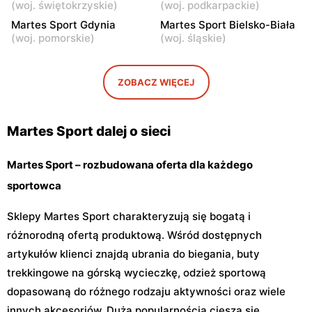
(
woj. świętokrzyskie
)
(
woj. podkarpackie
)
Ciechanów, ul.
Ciechanów, ul. Henryka
Władysławowo 65
Sienkiewicza 8c
Martes Sport Gdynia
Martes Sport Bielsko-Biała
(
woj. pomorskie
)
(
woj. śląskie
)
Martes Sport
Martes Sport
Kozienice, ul. Warszawska
Siedlce, ul. Józefa
61
Piłsudskiego 74
ZOBACZ WIĘCEJ
Martes Sport
Martes Sport
Sokołów Podlaski, ul.
Białki, ul. Łukowska 109
Martes Sport dalej o sieci
Węgrowska 3
Martes Sport – rozbudowana oferta dla każdego
sportowca
Sklepy Martes Sport charakteryzują się bogatą i
różnorodną ofertą produktową. Wśród dostępnych
artykułów klienci znajdą ubrania do biegania, buty
trekkingowe na górską wycieczkę, odzież sportową
dopasowaną do różnego rodzaju aktywności oraz wiele
innych akcesoriów. Dużą popularnością cieszą się