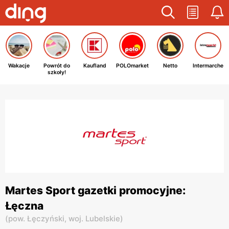
Wakacje
Powrót do
Kaufland
POLOmarket
Netto
Intermarche
szkoły!
Martes Sport gazetki promocyjne:
Łęczna
(
pow. Łęczyński,
woj. Lubelskie
)