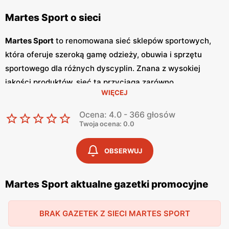
Martes Sport o sieci
Martes Sport
to renomowana sieć sklepów sportowych,
która oferuje szeroką gamę odzieży, obuwia i sprzętu
sportowego dla różnych dyscyplin. Znana z wysokiej
jakości produktów, sieć ta przyciąga zarówno
WIĘCEJ
profesjonalnych sportowców, jak i amatorów aktywnego
stylu życia. Martes Sport regularnie oferuje atrakcyjne
Ocena: 4.0 - 366 głosów
promocje
i
niskie ceny
, co sprawia, że klienci mogą liczyć
Twoja ocena: 0.0
na korzystne zakupy. Sklepy Martes Sport wydają swoje
gazetki promocyjne
co miesiąc, prezentując najnowsze
OBSERWUJ
oferty i zniżki. Polskość sieci Martes Sport jest
podkreślana poprzez szeroki wybór produktów polskich
Martes Sport aktualne gazetki promocyjne
marek sportowych, co dodatkowo przyciąga klientów
ceniących krajowe produkty. Sklepy oferują zarówno
BRAK GAZETEK Z SIECI MARTES SPORT
odzież i obuwie do biegania, treningu siłowego, jak i sprzęt