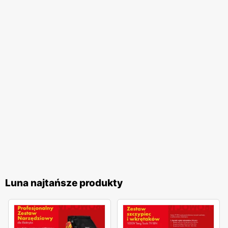
dostosowane do swoich potrzeb. Sklep oferuje także
fachowe porady oraz pomoc w doborze odpowiednich
produktów, co dodatkowo zwiększa satysfakcję z zakupów.
Dodatkowym atutem lunapolska.pl jest szeroka gama
narzędzi specjalistycznych, które są trudne do znalezienia
w innych sklepach. Dzięki temu klienci mogą liczyć na
kompleksowe zaopatrzenie swojego warsztatu czy
pracowni. Atrakcyjne
promocje
i
niskie ceny
sprawiają, że
lunapolska.pl jest miejscem, gdzie można zaoszczędzić na
zakupie wysokiej jakości narzędzi.
lunapolska.pl
to
internetowy sklep z narzędziami, który łączy wysoką
jakość produktów z atrakcyjnymi
promocjami
i
niskimi
cenami
. Dzięki regularnym
gazetkom promocyjnym
klienci
Luna najtańsze produkty
mają stały dostęp do najnowszych ofert, co sprawia, że
zakupy w lunapolska.pl są nie tylko przyjemne, ale i
opłacalne. Sklep ten jest idealnym miejscem dla każdego,