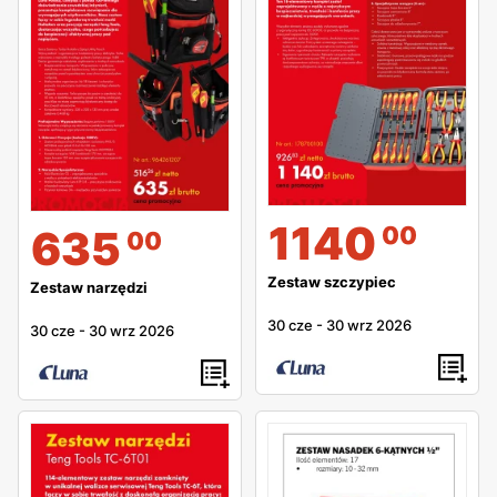
kto szuka niezawodnych narzędzi w konkurencyjnych
cenach.
1140
00
635
00
Zestaw szczypiec
Zestaw narzędzi
30 cze
-
30 wrz 2026
30 cze
-
30 wrz 2026