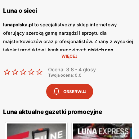
Luna o sieci
lunapolska.pl
to specjalistyczny sklep internetowy
oferujący szeroką gamę narzędzi i sprzętu dla
majsterkowiczów oraz profesjonalistów. Znany z wysokiej
jakości produktów i konkurencyjnych
niskich cen
,
WIĘCEJ
lunapolska.pl jest miejscem, gdzie zarówno amatorzy, jak i
zawodowcy mogą znaleźć niezbędne narzędzia do swoich
Ocena: 3.8 - 4 głosy
projektów. W bogatym asortymencie sklepu znajdują się
Twoja ocena: 0.0
narzędzia ręczne, elektronarzędzia, akcesoria
warsztatowe oraz wiele innych produktów niezbędnych w
OBSERWUJ
codziennej pracy.
Promocje
na stronie są regularnie
aktualizowane, co sprawia, że klienci mają dostęp do
Luna aktualne gazetki promocyjne
atrakcyjnych ofert i unikalnych okazji zakupowych. Sklep
lunapolska.pl wydaje swoje
gazetki promocyjne
co
kwartał, informując klientów o najnowszych zniżkach i