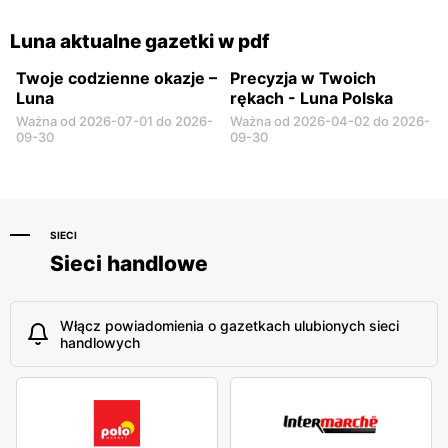
Luna
Luna
Nowe Miasto Lubawskie, ul.
Nowe Miasto Lubawskie, ul.
Luna aktualne gazetki w pdf
Jagiellońska 25c
Grunwaldzka 11b
Twoje codzienne okazje –
Precyzja w Twoich
Luna
rękach - Luna Polska
Ważna od 2026-07-01 do 2026-
Ważna od 2026-04-02 do 2026-
09-30
09-30
SIECI
Sieci handlowe
Włącz powiadomienia o gazetkach ulubionych sieci
handlowych