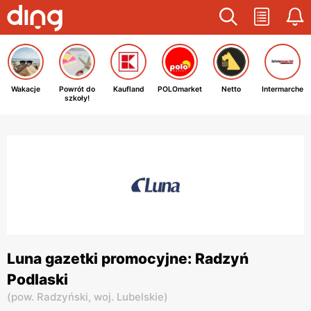
Wakacje
Powrót do
Kaufland
POLOmarket
Netto
Intermarche
szkoły!
Luna gazetki promocyjne: Radzyń
Podlaski
(
pow. Radzyński,
woj. Lubelskie
)