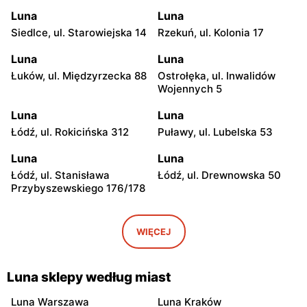
Luna
Luna
Siedlce, ul. Starowiejska 14
Rzekuń, ul. Kolonia 17
Luna
Luna
Łuków, ul. Międzyrzecka 88
Ostrołęka, ul. Inwalidów
Wojennych 5
Luna
Luna
Łódź, ul. Rokicińska 312
Puławy, ul. Lubelska 53
Luna
Luna
Łódź, ul. Stanisława
Łódź, ul. Drewnowska 50
Przybyszewskiego 176/178
Luna
Luna
Radzyń Podlaski, ul.
Radzyń Podlaski, ul.
WIĘCEJ
Henryka Sienkiewicza 2a
Międzyrzecka 151
Luna
Luna
Luna sklepy według miast
Międzyrzec Podlaski, ul.
Łomża al. Legionów 54b
Jelnicka 2
Luna Warszawa
Luna Kraków