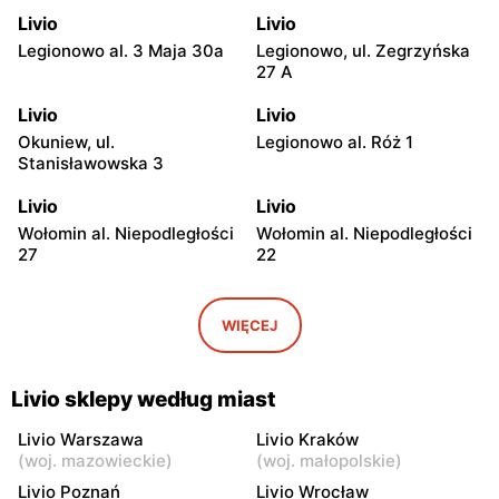
Livio
Livio
Legionowo al. 3 Maja 30a
Legionowo, ul. Zegrzyńska
27 A
Livio
Livio
Okuniew, ul.
Legionowo al. Róż 1
Stanisławowska 3
Livio
Livio
Wołomin al. Niepodległości
Wołomin al. Niepodległości
27
22
Livio
Livio
Otwock, ul. Warszawska
Otwock, ul. Wawerska 10
WIĘCEJ
11/13
Livio
Livio
Livio sklepy według miast
Wołomin, ul. Szosa
Otwock, ul. Stefana
Jadowska 14B
Batorego 34
Livio Warszawa
Livio Kraków
(
woj. mazowieckie
)
(
woj. małopolskie
)
Livio
Livio
Livio Poznań
Livio Wrocław