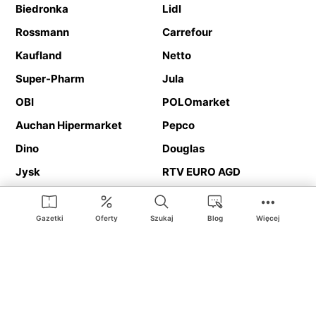
Biedronka
Lidl
Rossmann
Carrefour
Kaufland
Netto
Super-Pharm
Jula
OBI
POLOmarket
Auchan Hipermarket
Pepco
Dino
Douglas
Jysk
RTV EURO AGD
Action
Media Expert
Deichmann
Media Markt
Gazetki
Oferty
Szukaj
Blog
Więcej
Ding.pl to serwis internetowy prezentujący
gazetki promocyjne
oraz
katalogi
sklepów i dużych sieci handlowych. Dzięki
geolokalizacji otrzymasz przede wszystkim oferty sklepów, z
Twojego bliskiego otoczenia. Dodatkowo na stronie znajdziesz
adresy sklepów, więc w trakcie podróży bez problemu trafisz do