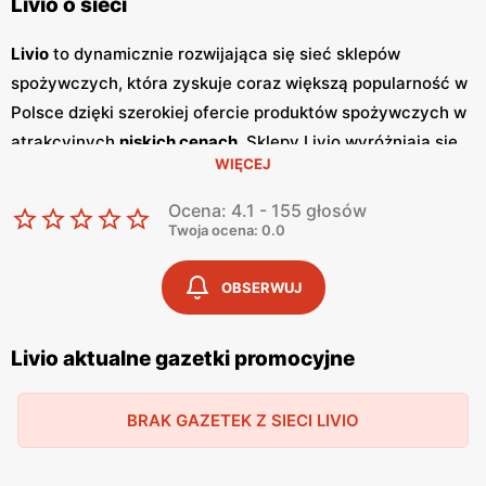
Livio o sieci
Livio
to dynamicznie rozwijająca się sieć sklepów
spożywczych, która zyskuje coraz większą popularność w
Polsce dzięki szerokiej ofercie produktów spożywczych w
atrakcyjnych
niskich cenach
. Sklepy Livio wyróżniają się
WIĘCEJ
nie tylko bogatym asortymentem, ale także częstymi
promocjami
, które przyciągają klientów szukających
Ocena: 4.1 - 155 głosów
oszczędności i wysokiej jakości. Regularnie wydawane
Twoja ocena: 0.0
gazetki promocyjne
informują o aktualnych zniżkach i
ofertach specjalnych, co sprawia, że klienci mogą być na
OBSERWUJ
bieżąco z najnowszymi okazjami zakupowymi. Livio
szczególnie stawia na polskie produkty, co jest wyrazem
Livio aktualne gazetki promocyjne
ich zaangażowania w wspieranie lokalnych producentów i
dostarczanie klientom świeżych, zdrowych i lokalnych
BRAK GAZETEK Z SIECI LIVIO
produktów. W ofercie sklepów można znaleźć szeroki
wybór owoców i warzyw, produktów mlecznych, pieczywa