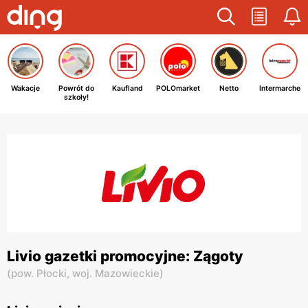
Wakacje
Powrót do
Kaufland
POLOmarket
Netto
Intermarche
szkoły!
Livio gazetki promocyjne: Zągoty
(
pow. Płocki,
woj. Mazowieckie
)