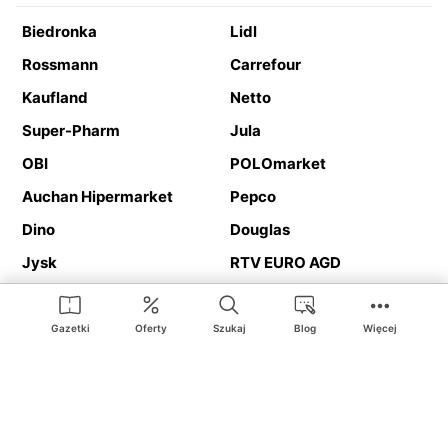
Biedronka
Lidl
Rossmann
Carrefour
Kaufland
Netto
Super-Pharm
Jula
OBI
POLOmarket
Auchan Hipermarket
Pepco
Dino
Douglas
Jysk
RTV EURO AGD
Action
Media Expert
Deichmann
Media Markt
Gazetki
Oferty
Szukaj
Blog
Więcej
Ding.pl to serwis internetowy prezentujący
gazetki promocyjne
oraz
katalogi
sklepów i dużych sieci handlowych. Dzięki
geolokalizacji otrzymasz przede wszystkim oferty sklepów, z
Twojego bliskiego otoczenia. Dodatkowo na stronie znajdziesz