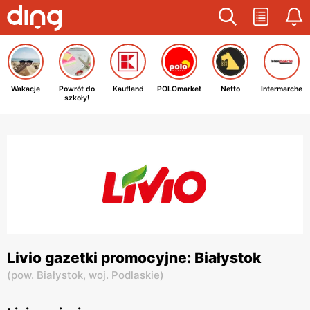
Wakacje
Powrót do
Kaufland
POLOmarket
Netto
Intermarche
szkoły!
Livio gazetki promocyjne: Białystok
(
pow. Białystok,
woj. Podlaskie
)