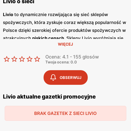
Livio o sieci
Livio
to dynamicznie rozwijająca się sieć sklepów
spożywczych, która zyskuje coraz większą popularność w
Polsce dzięki szerokiej ofercie produktów spożywczych w
atrakcyjnych
niskich cenach
. Sklepy Livio wyróżniają się
WIĘCEJ
nie tylko bogatym asortymentem, ale także częstymi
promocjami
, które przyciągają klientów szukających
Ocena: 4.1 - 155 głosów
oszczędności i wysokiej jakości. Regularnie wydawane
Twoja ocena: 0.0
gazetki promocyjne
informują o aktualnych zniżkach i
ofertach specjalnych, co sprawia, że klienci mogą być na
OBSERWUJ
bieżąco z najnowszymi okazjami zakupowymi. Livio
szczególnie stawia na polskie produkty, co jest wyrazem
Livio aktualne gazetki promocyjne
ich zaangażowania w wspieranie lokalnych producentów i
dostarczanie klientom świeżych, zdrowych i lokalnych
BRAK GAZETEK Z SIECI LIVIO
produktów. W ofercie sklepów można znaleźć szeroki
wybór owoców i warzyw, produktów mlecznych, pieczywa