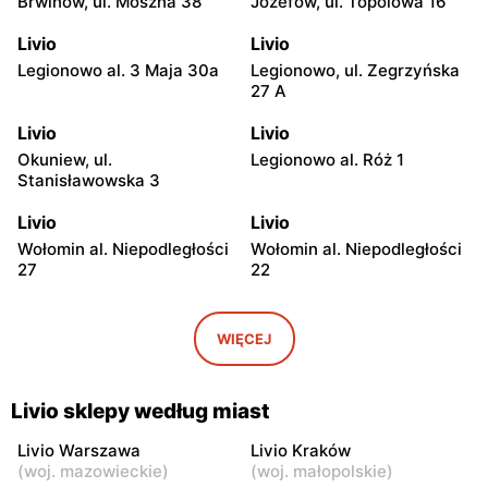
Brwinów, ul. Moszna 38
Józefów, ul. Topolowa 16
Livio
Livio
Legionowo al. 3 Maja 30a
Legionowo, ul. Zegrzyńska
27 A
Livio
Livio
Okuniew, ul.
Legionowo al. Róż 1
Stanisławowska 3
Livio
Livio
Wołomin al. Niepodległości
Wołomin al. Niepodległości
27
22
Livio
Livio
Otwock, ul. Warszawska
Otwock, ul. Wawerska 10
WIĘCEJ
11/13
Livio
Livio
Livio sklepy według miast
Wołomin, ul. Szosa
Otwock, ul. Stefana
Jadowska 14B
Batorego 34
Livio Warszawa
Livio Kraków
(
woj. mazowieckie
)
(
woj. małopolskie
)