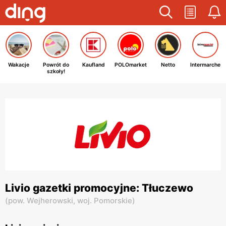
Wakacje
Powrót do
Kaufland
POLOmarket
Netto
Intermarche
szkoły!
Livio gazetki promocyjne: Tłuczewo
(
pow. Wejherowski,
woj. Pomorskie
)