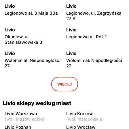
Livio
Livio
Legionowo al. 3 Maja 30a
Legionowo, ul. Zegrzyńska
27 A
Livio
Livio
Okuniew, ul.
Legionowo al. Róż 1
Stanisławowska 3
Livio
Livio
Wołomin al. Niepodległości
Wołomin al. Niepodległości
27
22
Livio
Livio
Otwock, ul. Warszawska
Otwock, ul. Wawerska 10
WIĘCEJ
11/13
Livio
Livio
Livio sklepy według miast
Wołomin, ul. Szosa
Otwock, ul. Stefana
Jadowska 14B
Batorego 34
Livio Warszawa
Livio Kraków
(
woj. mazowieckie
)
(
woj. małopolskie
)
Livio
Livio
Livio Poznań
Livio Wrocław