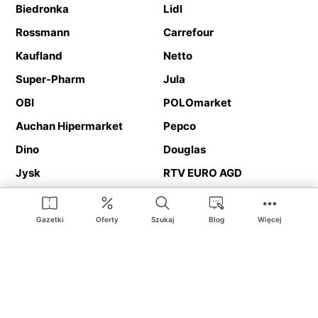
Biedronka
Lidl
Rossmann
Carrefour
Kaufland
Netto
Super-Pharm
Jula
OBI
POLOmarket
Auchan Hipermarket
Pepco
Dino
Douglas
Jysk
RTV EURO AGD
Action
Media Expert
Deichmann
Media Markt
Gazetki
Oferty
Szukaj
Blog
Więcej
Ding.pl to serwis internetowy prezentujący
gazetki promocyjne
oraz
katalogi
sklepów i dużych sieci handlowych. Dzięki
geolokalizacji otrzymasz przede wszystkim oferty sklepów, z
Twojego bliskiego otoczenia. Dodatkowo na stronie znajdziesz
adresy sklepów, więc w trakcie podróży bez problemu trafisz do