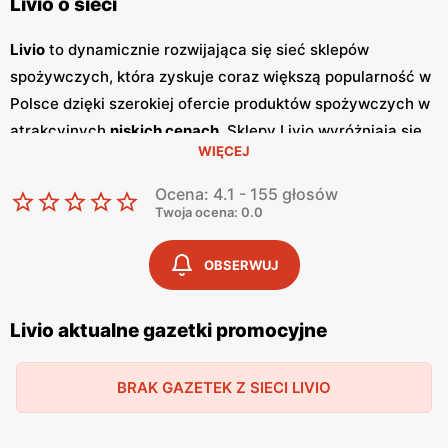
Livio o sieci
Livio
to dynamicznie rozwijająca się sieć sklepów
spożywczych, która zyskuje coraz większą popularność w
Polsce dzięki szerokiej ofercie produktów spożywczych w
atrakcyjnych
niskich cenach
. Sklepy Livio wyróżniają się
WIĘCEJ
nie tylko bogatym asortymentem, ale także częstymi
promocjami
, które przyciągają klientów szukających
Ocena: 4.1 - 155 głosów
oszczędności i wysokiej jakości. Regularnie wydawane
Twoja ocena: 0.0
gazetki promocyjne
informują o aktualnych zniżkach i
ofertach specjalnych, co sprawia, że klienci mogą być na
OBSERWUJ
bieżąco z najnowszymi okazjami zakupowymi. Livio
szczególnie stawia na polskie produkty, co jest wyrazem
Livio aktualne gazetki promocyjne
ich zaangażowania w wspieranie lokalnych producentów i
dostarczanie klientom świeżych, zdrowych i lokalnych
BRAK GAZETEK Z SIECI LIVIO
produktów. W ofercie sklepów można znaleźć szeroki
wybór owoców i warzyw, produktów mlecznych, pieczywa