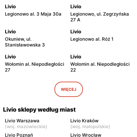
Livio
Livio
Legionowo al. 3 Maja 30a
Legionowo, ul. Zegrzyńska
27 A
Livio
Livio
Okuniew, ul.
Legionowo al. Róż 1
Stanisławowska 3
Livio
Livio
Wołomin al. Niepodległości
Wołomin al. Niepodległości
27
22
Livio
Livio
Otwock, ul. Warszawska
Otwock, ul. Wawerska 10
WIĘCEJ
11/13
Livio
Livio
Livio sklepy według miast
Wołomin, ul. Szosa
Otwock, ul. Stefana
Jadowska 14B
Batorego 34
Livio Warszawa
Livio Kraków
(
woj. mazowieckie
)
(
woj. małopolskie
)
Livio
Livio
Livio Poznań
Livio Wrocław