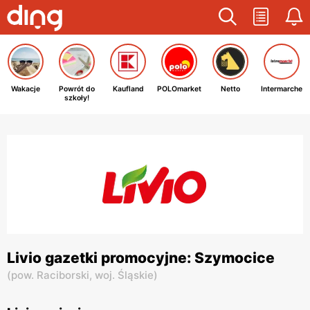
Wakacje
Powrót do
Kaufland
POLOmarket
Netto
Intermarche
szkoły!
Livio gazetki promocyjne: Szymocice
(
pow. Raciborski,
woj. Śląskie
)