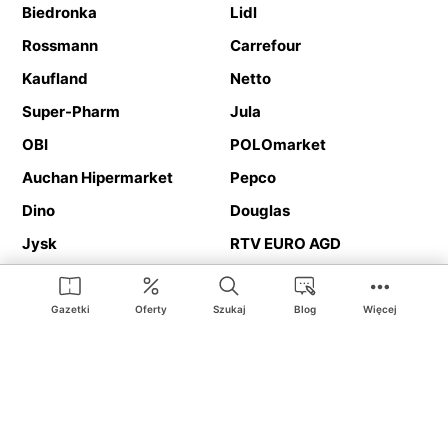
Biedronka
Lidl
Rossmann
Carrefour
Kaufland
Netto
Super-Pharm
Jula
OBI
POLOmarket
Auchan Hipermarket
Pepco
Dino
Douglas
Jysk
RTV EURO AGD
Action
Media Expert
Deichmann
Media Markt
Gazetki
Oferty
Szukaj
Blog
Więcej
Ding.pl to serwis internetowy prezentujący
gazetki promocyjne
oraz
katalogi
sklepów i dużych sieci handlowych. Dzięki
geolokalizacji otrzymasz przede wszystkim oferty sklepów, z
Twojego bliskiego otoczenia. Dodatkowo na stronie znajdziesz
adresy sklepów, więc w trakcie podróży bez problemu trafisz do