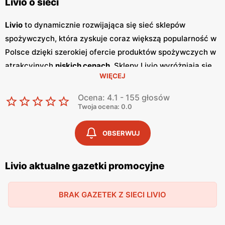
Livio o sieci
Livio
to dynamicznie rozwijająca się sieć sklepów
spożywczych, która zyskuje coraz większą popularność w
Polsce dzięki szerokiej ofercie produktów spożywczych w
atrakcyjnych
niskich cenach
. Sklepy Livio wyróżniają się
WIĘCEJ
nie tylko bogatym asortymentem, ale także częstymi
promocjami
, które przyciągają klientów szukających
Ocena: 4.1 - 155 głosów
oszczędności i wysokiej jakości. Regularnie wydawane
Twoja ocena: 0.0
gazetki promocyjne
informują o aktualnych zniżkach i
ofertach specjalnych, co sprawia, że klienci mogą być na
OBSERWUJ
bieżąco z najnowszymi okazjami zakupowymi. Livio
szczególnie stawia na polskie produkty, co jest wyrazem
Livio aktualne gazetki promocyjne
ich zaangażowania w wspieranie lokalnych producentów i
dostarczanie klientom świeżych, zdrowych i lokalnych
BRAK GAZETEK Z SIECI LIVIO
produktów. W ofercie sklepów można znaleźć szeroki
wybór owoców i warzyw, produktów mlecznych, pieczywa