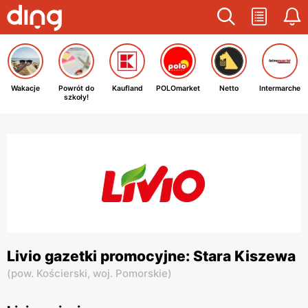
Wakacje
Powrót do
Kaufland
POLOmarket
Netto
Intermarche
szkoły!
Livio gazetki promocyjne: Stara Kiszewa
(
pow. Kościerski,
woj. Pomorskie
)