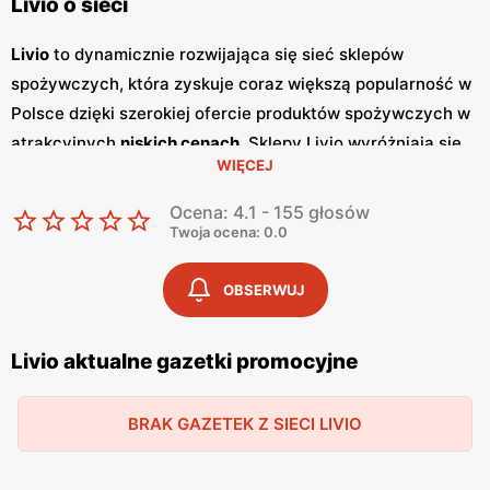
Livio o sieci
Livio
to dynamicznie rozwijająca się sieć sklepów
spożywczych, która zyskuje coraz większą popularność w
Polsce dzięki szerokiej ofercie produktów spożywczych w
atrakcyjnych
niskich cenach
. Sklepy Livio wyróżniają się
WIĘCEJ
nie tylko bogatym asortymentem, ale także częstymi
promocjami
, które przyciągają klientów szukających
Ocena: 4.1 - 155 głosów
oszczędności i wysokiej jakości. Regularnie wydawane
Twoja ocena: 0.0
gazetki promocyjne
informują o aktualnych zniżkach i
ofertach specjalnych, co sprawia, że klienci mogą być na
OBSERWUJ
bieżąco z najnowszymi okazjami zakupowymi. Livio
szczególnie stawia na polskie produkty, co jest wyrazem
Livio aktualne gazetki promocyjne
ich zaangażowania w wspieranie lokalnych producentów i
dostarczanie klientom świeżych, zdrowych i lokalnych
BRAK GAZETEK Z SIECI LIVIO
produktów. W ofercie sklepów można znaleźć szeroki
wybór owoców i warzyw, produktów mlecznych, pieczywa