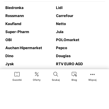
Biedronka
Lidl
Rossmann
Carrefour
Kaufland
Netto
Super-Pharm
Jula
OBI
POLOmarket
Auchan Hipermarket
Pepco
Dino
Douglas
Jysk
RTV EURO AGD
Action
Media Expert
Deichmann
Media Markt
Gazetki
Oferty
Szukaj
Blog
Więcej
Ding.pl to serwis internetowy prezentujący
gazetki promocyjne
oraz
katalogi
sklepów i dużych sieci handlowych. Dzięki
geolokalizacji otrzymasz przede wszystkim oferty sklepów, z
Twojego bliskiego otoczenia. Dodatkowo na stronie znajdziesz