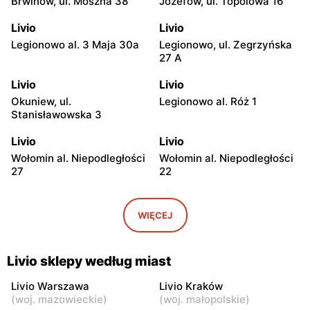
Brwinów, ul. Moszna 38
Józefów, ul. Topolowa 16
Livio
Livio
Legionowo al. 3 Maja 30a
Legionowo, ul. Zegrzyńska
27 A
Livio
Livio
Okuniew, ul.
Legionowo al. Róż 1
Stanisławowska 3
Livio
Livio
Wołomin al. Niepodległości
Wołomin al. Niepodległości
27
22
Livio
Livio
Otwock, ul. Warszawska
Otwock, ul. Wawerska 10
WIĘCEJ
11/13
Livio
Livio
Livio sklepy według miast
Wołomin, ul. Szosa
Otwock, ul. Stefana
Jadowska 14B
Batorego 34
Livio Warszawa
Livio Kraków
(
woj. mazowieckie
)
(
woj. małopolskie
)