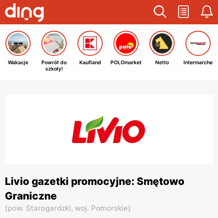
Wakacje
Powrót do
Kaufland
POLOmarket
Netto
Intermarche
szkoły!
Livio gazetki promocyjne: Smętowo
Graniczne
(
pow. Starogardzki,
woj. Pomorskie
)