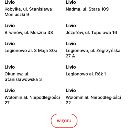
Livio
Livio
Kobyłka, ul. Stanisława
Nadma, ul. Stara 109
Moniuszki 9
Livio
Livio
Brwinów, ul. Moszna 38
Józefów, ul. Topolowa 16
Livio
Livio
Legionowo al. 3 Maja 30a
Legionowo, ul. Zegrzyńska
27 A
Livio
Livio
Okuniew, ul.
Legionowo al. Róż 1
Stanisławowska 3
Livio
Livio
Wołomin al. Niepodległości
Wołomin al. Niepodległości
27
22
Livio
Livio
Otwock, ul. Warszawska
Otwock, ul. Wawerska 10
WIĘCEJ
11/13