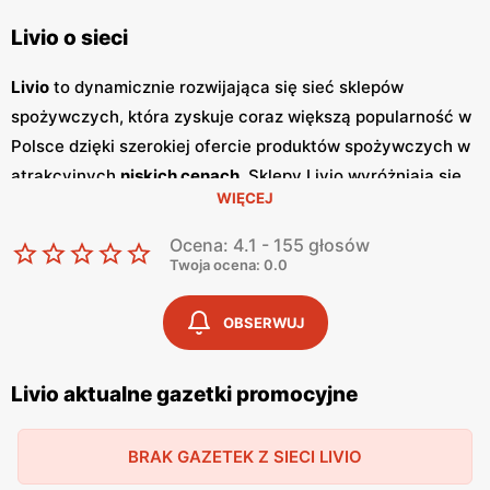
Livio o sieci
Livio
to dynamicznie rozwijająca się sieć sklepów
spożywczych, która zyskuje coraz większą popularność w
Polsce dzięki szerokiej ofercie produktów spożywczych w
atrakcyjnych
niskich cenach
. Sklepy Livio wyróżniają się
WIĘCEJ
nie tylko bogatym asortymentem, ale także częstymi
promocjami
, które przyciągają klientów szukających
Ocena: 4.1 - 155 głosów
oszczędności i wysokiej jakości. Regularnie wydawane
Twoja ocena: 0.0
gazetki promocyjne
informują o aktualnych zniżkach i
ofertach specjalnych, co sprawia, że klienci mogą być na
OBSERWUJ
bieżąco z najnowszymi okazjami zakupowymi. Livio
szczególnie stawia na polskie produkty, co jest wyrazem
Livio aktualne gazetki promocyjne
ich zaangażowania w wspieranie lokalnych producentów i
dostarczanie klientom świeżych, zdrowych i lokalnych
BRAK GAZETEK Z SIECI LIVIO
produktów. W ofercie sklepów można znaleźć szeroki