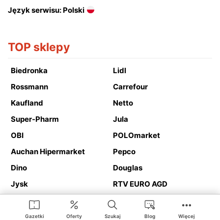
Język serwisu: Polski
TOP sklepy
Biedronka
Lidl
Rossmann
Carrefour
Kaufland
Netto
Super-Pharm
Jula
OBI
POLOmarket
Auchan Hipermarket
Pepco
Dino
Douglas
Jysk
RTV EURO AGD
Action
Media Expert
Deichmann
Media Markt
Gazetki
Oferty
Szukaj
Blog
Więcej