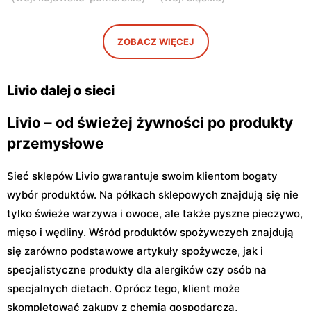
Małopole, ul. Wincentego
Góra Kalwaria, ul.
Witosa 3
Wincentów 9A
ZOBACZ WIĘCEJ
Livio
Livio
Sułkowice, ul. Sułkowice 23
Góra Kalwaria, ul. Podgóra
29
Livio dalej o sieci
Livio – od świeżej żywności po produkty
przemysłowe
Sieć sklepów Livio gwarantuje swoim klientom bogaty
wybór produktów. Na półkach sklepowych znajdują się nie
tylko świeże warzywa i owoce, ale także pyszne pieczywo,
mięso i wędliny. Wśród produktów spożywczych znajdują
się zarówno podstawowe artykuły spożywcze, jak i
specjalistyczne produkty dla alergików czy osób na
specjalnych dietach. Oprócz tego, klient może
skompletować zakupy z chemią gospodarczą,