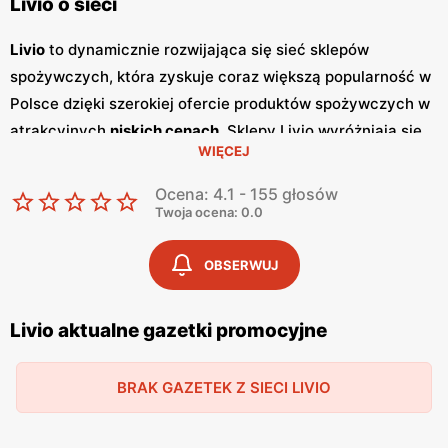
Livio o sieci
Livio
to dynamicznie rozwijająca się sieć sklepów
spożywczych, która zyskuje coraz większą popularność w
Polsce dzięki szerokiej ofercie produktów spożywczych w
atrakcyjnych
niskich cenach
. Sklepy Livio wyróżniają się
WIĘCEJ
nie tylko bogatym asortymentem, ale także częstymi
promocjami
, które przyciągają klientów szukających
Ocena: 4.1 - 155 głosów
oszczędności i wysokiej jakości. Regularnie wydawane
Twoja ocena: 0.0
gazetki promocyjne
informują o aktualnych zniżkach i
ofertach specjalnych, co sprawia, że klienci mogą być na
OBSERWUJ
bieżąco z najnowszymi okazjami zakupowymi. Livio
szczególnie stawia na polskie produkty, co jest wyrazem
Livio aktualne gazetki promocyjne
ich zaangażowania w wspieranie lokalnych producentów i
dostarczanie klientom świeżych, zdrowych i lokalnych
BRAK GAZETEK Z SIECI LIVIO
produktów. W ofercie sklepów można znaleźć szeroki
wybór owoców i warzyw, produktów mlecznych, pieczywa