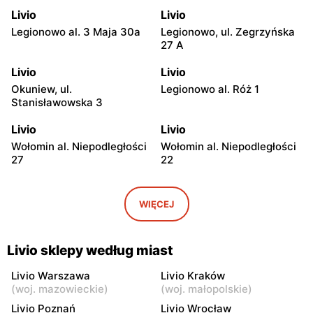
Livio
Livio
Legionowo al. 3 Maja 30a
Legionowo, ul. Zegrzyńska
27 A
Livio
Livio
Okuniew, ul.
Legionowo al. Róż 1
Stanisławowska 3
Livio
Livio
Wołomin al. Niepodległości
Wołomin al. Niepodległości
27
22
Livio
Livio
Otwock, ul. Warszawska
Otwock, ul. Wawerska 10
WIĘCEJ
11/13
Livio
Livio
Livio sklepy według miast
Wołomin, ul. Szosa
Otwock, ul. Stefana
Jadowska 14B
Batorego 34
Livio Warszawa
Livio Kraków
(
woj. mazowieckie
)
(
woj. małopolskie
)
Livio
Livio
Livio Poznań
Livio Wrocław