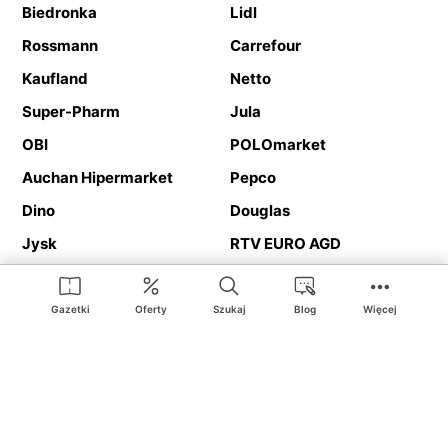
Biedronka
Lidl
Rossmann
Carrefour
Kaufland
Netto
Super-Pharm
Jula
OBI
POLOmarket
Auchan Hipermarket
Pepco
Dino
Douglas
Jysk
RTV EURO AGD
Action
Media Expert
Deichmann
Media Markt
Gazetki
Oferty
Szukaj
Blog
Więcej
Ding.pl to serwis internetowy prezentujący
gazetki promocyjne
oraz
katalogi
sklepów i dużych sieci handlowych. Dzięki
geolokalizacji otrzymasz przede wszystkim oferty sklepów, z
Twojego bliskiego otoczenia. Dodatkowo na stronie znajdziesz
adresy sklepów, więc w trakcie podróży bez problemu trafisz do