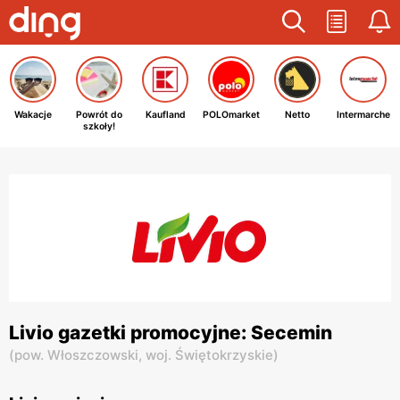
Wakacje
Powrót do
Kaufland
POLOmarket
Netto
Intermarche
szkoły!
Livio gazetki promocyjne: Secemin
(
pow. Włoszczowski,
woj. Świętokrzyskie
)