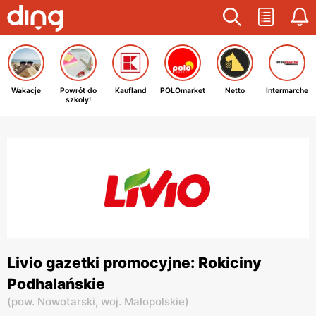
Wakacje
Powrót do
Kaufland
POLOmarket
Netto
Intermarche
szkoły!
Livio gazetki promocyjne: Rokiciny
Podhalańskie
(
pow. Nowotarski,
woj. Małopolskie
)