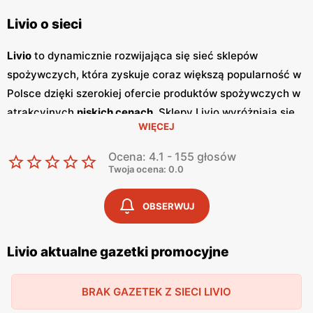
Livio o sieci
Livio
to dynamicznie rozwijająca się sieć sklepów
spożywczych, która zyskuje coraz większą popularność w
Polsce dzięki szerokiej ofercie produktów spożywczych w
atrakcyjnych
niskich cenach
. Sklepy Livio wyróżniają się
WIĘCEJ
nie tylko bogatym asortymentem, ale także częstymi
promocjami
, które przyciągają klientów szukających
Ocena: 4.1 - 155 głosów
oszczędności i wysokiej jakości. Regularnie wydawane
Twoja ocena: 0.0
gazetki promocyjne
informują o aktualnych zniżkach i
ofertach specjalnych, co sprawia, że klienci mogą być na
OBSERWUJ
bieżąco z najnowszymi okazjami zakupowymi. Livio
szczególnie stawia na polskie produkty, co jest wyrazem
Livio aktualne gazetki promocyjne
ich zaangażowania w wspieranie lokalnych producentów i
dostarczanie klientom świeżych, zdrowych i lokalnych
BRAK GAZETEK Z SIECI LIVIO
produktów. W ofercie sklepów można znaleźć szeroki