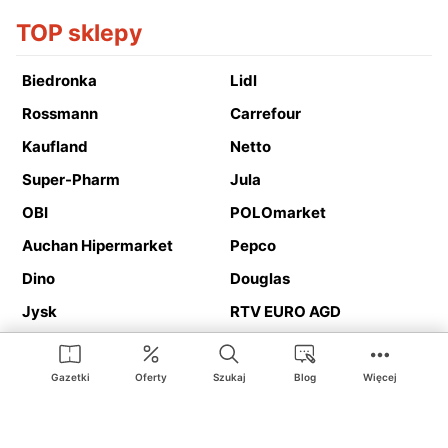
TOP sklepy
Biedronka
Lidl
Rossmann
Carrefour
Kaufland
Netto
Super-Pharm
Jula
OBI
POLOmarket
Auchan Hipermarket
Pepco
Dino
Douglas
Jysk
RTV EURO AGD
Action
Media Expert
Deichmann
Media Markt
Gazetki
Oferty
Szukaj
Blog
Więcej
Ding.pl to serwis internetowy prezentujący
gazetki promocyjne