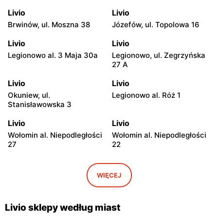
Livio
Livio
Brwinów, ul. Moszna 38
Józefów, ul. Topolowa 16
Livio
Livio
Legionowo al. 3 Maja 30a
Legionowo, ul. Zegrzyńska
27 A
Livio
Livio
Okuniew, ul.
Legionowo al. Róż 1
Stanisławowska 3
Livio
Livio
Wołomin al. Niepodległości
Wołomin al. Niepodległości
27
22
Livio
Livio
Otwock, ul. Warszawska
Otwock, ul. Wawerska 10
WIĘCEJ
11/13
Livio
Livio
Livio sklepy według miast
Wołomin, ul. Szosa
Otwock, ul. Stefana