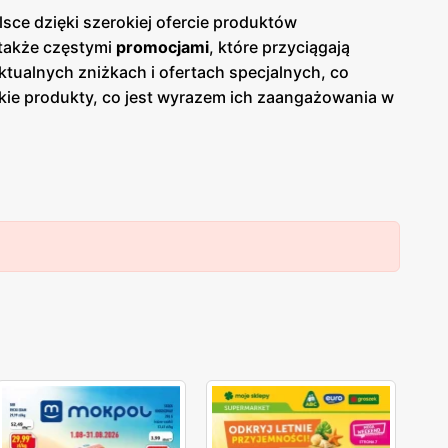
sce dzięki szerokiej ofercie produktów
 także częstymi
promocjami
, które przyciągają
ktualnych zniżkach i ofertach specjalnych, co
skie produkty, co jest wyrazem ich zaangażowania w
cie sklepów można znaleźć szeroki wybór owoców i
awia, że Livio cieszy się zaufaniem i uznaniem
ież na dbałości o komfort zakupów. Sklepy są
ą liczyć na pomocną obsługę oraz atrakcyjne
ientów, którzy regularnie wracają, aby skorzystać z
ologiczne torby na zakupy oraz starają się
ój i ochronę środowiska.
Livio
to sieć sklepów
. Dzięki regularnym
gazetkom promocyjnym
klienci