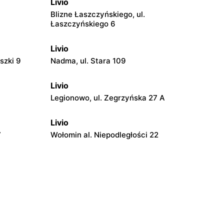
Livio
Blizne Łaszczyńskiego, ul.
Łaszczyńskiego 6
Livio
szki 9
Nadma, ul. Stara 109
Livio
Legionowo, ul. Zegrzyńska 27 A
Livio
7
Wołomin al. Niepodległości 22
Livio
 14B
Otwock, ul. Stefana Batorego 34
Livio
iego 121
Jabłonna, ul. Jabłonna 10