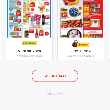
5
-
31 SIE 2026
5
-
12 SIE 2026
GAZETKA LEWIATAN
GAZETKA BIEDRONKA
WIĘCEJ (144)
REKLAMA