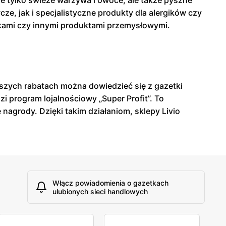
e tylko świeże warzywa i owoce, ale także pyszne
, jak i specjalistyczne produkty dla alergików czy
kami czy innymi produktami przemysłowymi.
epszych rabatach można dowiedzieć się z gazetki
i program lojalnościowy „Super Profit”. To
agrody. Dzięki takim działaniom, sklepy Livio
Włącz powiadomienia o gazetkach
ulubionych sieci handlowych