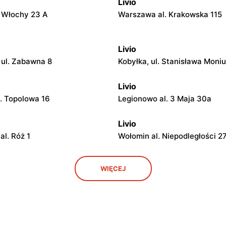
Livio
. Włochy 23 A
Warszawa al. Krakowska 115
Livio
ul. Zabawna 8
Kobyłka, ul. Stanisława Moniu
Livio
l. Topolowa 16
Legionowo al. 3 Maja 30a
Livio
al. Róż 1
Wołomin al. Niepodległości 2
Livio
WIĘCEJ
. Wawerska 10
Wołomin, ul. Szosa Jadowska
Livio
l. Ks. Bp. Władysława Miziołka
Otwock, ul. Stefana Żeromsk