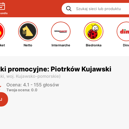
handlu
ket
Netto
Intermarche
Biedronka
Din
tki promocyjne: Piotrków Kujawski
ki,
woj. Kujawsko-pomorskie
)
Ocena: 4.1 - 155 głosów
Twoja ocena: 0.0
J