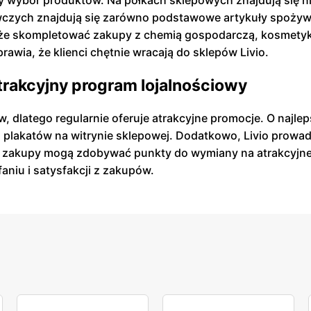
y wybór produktów. Na półkach sklepowych znajdują się ni
zych znajdują się zarówno podstawowe artykuły spożywcze
może skompletować zakupy z chemią gospodarczą, kosmety
rawia, że klienci chętnie wracają do sklepów Livio.
atrakcyjny program lojalnościowy
w, dlatego regularnie oferuje atrakcyjne promocje. O najl
z plakatów na witrynie sklepowej. Dodatkowo, Livio prowadz
ne zakupy mogą zdobywać punkty do wymiany na atrakcyjne n
faniu i satysfakcji z zakupów.