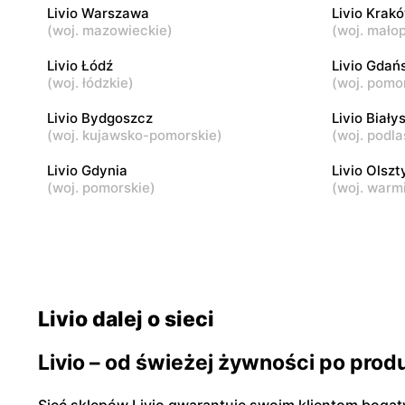
Livio Warszawa
Livio Krak
(
woj. mazowieckie
)
(
woj. małop
Livio
Livio
Karczew, ul. Rynek Zygmunta Starego 2
Dobczyn, u
Livio Łódź
Livio Gdań
(
woj. łódzkie
)
(
woj. pomo
Livio
Livio Bydgoszcz
Livio
Livio Biały
(
woj. kujawsko-pomorskie
)
(
woj. podla
Małopole, ul. Wincentego Witosa 3
Góra Kalwa
Livio Gdynia
Livio Olszt
(
woj. pomorskie
)
(
woj. warm
Livio dalej o sieci
Livio – od świeżej żywności po pro