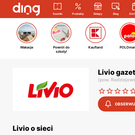
Gazetki
Produkty
Sklepy
Blog
Dni 
Wakacje
Powrót do
Kaufland
POLOmar
szkoły!
Livio gaze
(
pow. Radziejows
OBSERWU
Livio o sieci