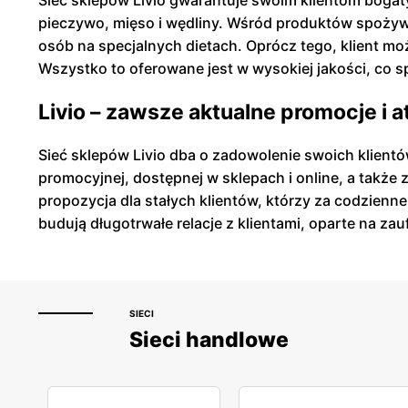
Sieć sklepów Livio gwarantuje swoim klientom bogat
pieczywo, mięso i wędliny. Wśród produktów spożywc
osób na specjalnych dietach. Oprócz tego, klient 
Wszystko to oferowane jest w wysokiej jakości, co sp
Livio – zawsze aktualne promocje i 
Sieć sklepów Livio dba o zadowolenie swoich klientó
promocyjnej, dostępnej w sklepach i online, a także 
propozycja dla stałych klientów, którzy za codzien
budują długotrwałe relacje z klientami, oparte na zau
SIECI
Sieci handlowe