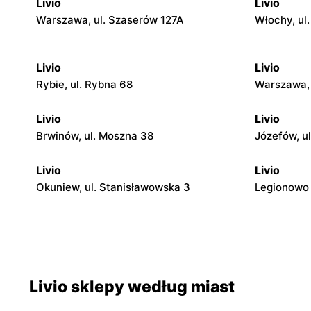
Livio
Livio
Warszawa, ul. Szaserów 127A
Włochy, ul
Livio
Livio
Rybie, ul. Rybna 68
Warszawa, 
Livio
Livio
Brwinów, ul. Moszna 38
Józefów, u
Livio
Livio
Okuniew, ul. Stanisławowska 3
Legionowo 
Livio
Livio
Otwock, ul. Warszawska 11/13
Otwock, ul
Livio
Livio
Livio sklepy według miast
Otwock, ul. Stefana Batorego 4
Karczew, u
1