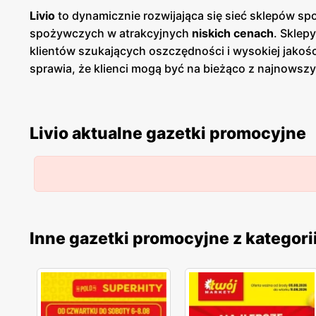
Livio
to dynamicznie rozwijająca się sieć sklepów sp
spożywczych w atrakcyjnych
niskich cenach
. Sklep
klientów szukających oszczędności i wysokiej jako
sprawia, że klienci mogą być na bieżąco z najnowsz
wspieranie lokalnych producentów i dostarczanie kl
warzyw, produktów mlecznych, pieczywa oraz mięs p
wśród klientów, którzy cenią sobie jakość i pochod
Livio aktualne gazetki promocyjne
przestronne, dobrze zaopatrzone i łatwo dostępne, c
promocje
, które regularnie pojawiają się w ofercie.
najnowszych ofert. Dodatkowym atutem Livio jest ic
minimalizować użycie plastiku w opakowaniach. To p
spożywczych, która łączy szeroką ofertę produktó
mają stały dostęp do najnowszych ofert, co sprawia, ż
Inne gazetki promocyjne z kategori