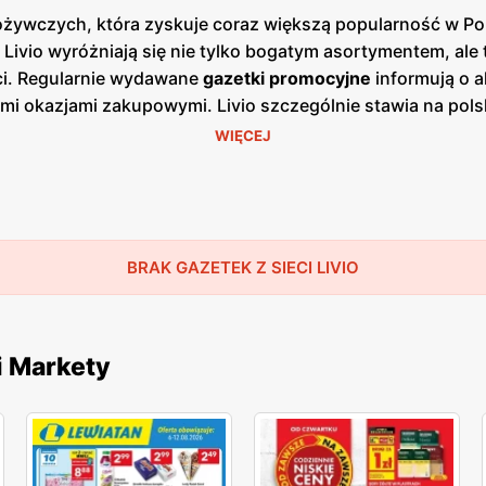
ożywczych, która zyskuje coraz większą popularność w Pol
y Livio wyróżniają się nie tylko bogatym asortymentem, ale
ści. Regularnie wydawane
gazetki promocyjne
informują o a
ymi okazjami zakupowymi. Livio szczególnie stawia na pol
ientom świeżych, zdrowych i lokalnych produktów. W ofer
WIĘCEJ
ochodzących od sprawdzonych polskich dostawców. To spr
zenie kupowanych produktów. Unikalność Livio polega równ
o sprawia, że zakupy są szybkie i przyjemne. Klienci mog
 Dzięki temu Livio zdobywa coraz większe grono lojalnych kl
h zaangażowanie w ochronę środowiska. Sklepy promują ek
BRAK GAZETEK Z SIECI LIVIO
odejście cenią klienci, którzy dbają o zrównoważony rozw
w spożywczych z atrakcyjnymi
promocjami
i
niskimi cenami
e zakupy w Livio są nie tylko przyjemne, ale i opłacalne.
i Markety