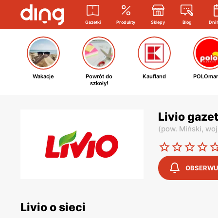
Gazetki
Produkty
Sklepy
Blog
Dni 
Wakacje
Powrót do
Kaufland
POLOmar
szkoły!
Livio gaze
(
pow. Miński,
woj
OBSERWU
Livio o sieci