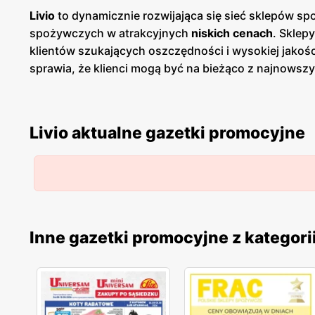
Livio
to dynamicznie rozwijająca się sieć sklepów sp
spożywczych w atrakcyjnych
niskich cenach
. Sklep
klientów szukających oszczędności i wysokiej jako
sprawia, że klienci mogą być na bieżąco z najnowsz
wspieranie lokalnych producentów i dostarczanie kl
warzyw, produktów mlecznych, pieczywa oraz mięs p
wśród klientów, którzy cenią sobie jakość i pochod
Livio aktualne gazetki promocyjne
przestronne, dobrze zaopatrzone i łatwo dostępne, c
promocje
, które regularnie pojawiają się w ofercie.
najnowszych ofert. Dodatkowym atutem Livio jest ic
minimalizować użycie plastiku w opakowaniach. To p
spożywczych, która łączy szeroką ofertę produktó
mają stały dostęp do najnowszych ofert, co sprawia, ż
Inne gazetki promocyjne z kategori