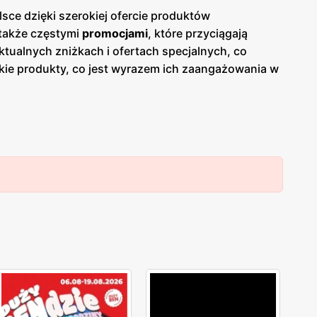
sce dzięki szerokiej ofercie produktów
 także częstymi
promocjami
, które przyciągają
ktualnych zniżkach i ofertach specjalnych, co
skie produkty, co jest wyrazem ich zaangażowania w
cie sklepów można znaleźć szeroki wybór owoców i
awia, że Livio cieszy się zaufaniem i uznaniem
ież na dbałości o komfort zakupów. Sklepy są
ą liczyć na pomocną obsługę oraz atrakcyjne
ientów, którzy regularnie wracają, aby skorzystać z
ologiczne torby na zakupy oraz starają się
ój i ochronę środowiska.
Livio
to sieć sklepów
. Dzięki regularnym
gazetkom promocyjnym
klienci