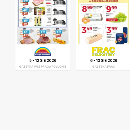
5
-
12 SIE 2026
6
-
13 SIE 2026
GAZETKA WSS PRAGA POŁUDNIE
GAZETKA FRAC