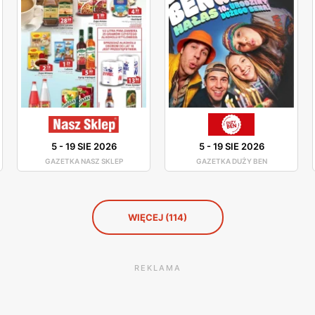
5
-
19 SIE 2026
5
-
19 SIE 2026
GAZETKA NASZ SKLEP
GAZETKA DUŻY BEN
WIĘCEJ (114)
REKLAMA