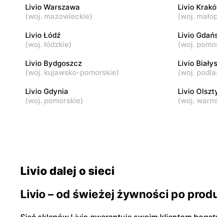
Livio Warszawa
Livio Krak
(
woj. mazowieckie
)
(
woj. małop
Livio
Livio
Karczew, ul. Rynek Zygmunta Starego 2
Dobczyn, u
Livio Łódź
Livio Gdań
(
woj. łódzkie
)
(
woj. pomo
Livio
Livio Bydgoszcz
Livio
Livio Biały
(
woj. kujawsko-pomorskie
)
(
woj. podla
Małopole, ul. Wincentego Witosa 3
Góra Kalwa
Livio Gdynia
Livio Olszt
(
woj. pomorskie
)
(
woj. warm
Livio dalej o sieci
Livio – od świeżej żywności po pro