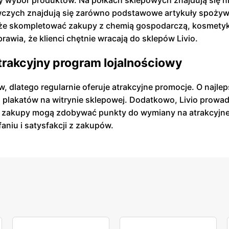
y wybór produktów. Na półkach sklepowych znajdują się ni
zych znajdują się zarówno podstawowe artykuły spożywcze
może skompletować zakupy z chemią gospodarczą, kosmety
rawia, że klienci chętnie wracają do sklepów Livio.
atrakcyjny program lojalnościowy
w, dlatego regularnie oferuje atrakcyjne promocje. O najl
z plakatów na witrynie sklepowej. Dodatkowo, Livio prowadz
ne zakupy mogą zdobywać punkty do wymiany na atrakcyjne n
faniu i satysfakcji z zakupów.