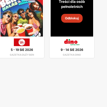
Treści dla osób
pełnoletnich
Odblokuj
5
-
19 SIE 2026
9
-
14 SIE 2026
GAZETKA DUŻY BEN
GAZETKA DINO