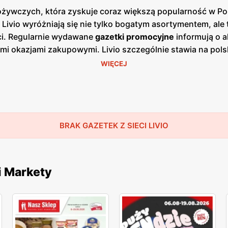
ożywczych, która zyskuje coraz większą popularność w Pol
y Livio wyróżniają się nie tylko bogatym asortymentem, ale
ści. Regularnie wydawane
gazetki promocyjne
informują o a
ymi okazjami zakupowymi. Livio szczególnie stawia na pol
ientom świeżych, zdrowych i lokalnych produktów. W ofer
WIĘCEJ
ochodzących od sprawdzonych polskich dostawców. To spr
zenie kupowanych produktów. Unikalność Livio polega równ
o sprawia, że zakupy są szybkie i przyjemne. Klienci mog
 Dzięki temu Livio zdobywa coraz większe grono lojalnych kl
h zaangażowanie w ochronę środowiska. Sklepy promują ek
BRAK GAZETEK Z SIECI LIVIO
odejście cenią klienci, którzy dbają o zrównoważony rozw
w spożywczych z atrakcyjnymi
promocjami
i
niskimi cenami
e zakupy w Livio są nie tylko przyjemne, ale i opłacalne.
i Markety