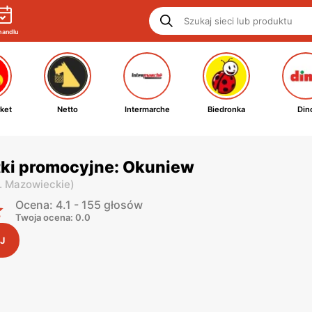
handlu
ket
Netto
Intermarche
Biedronka
Din
tki promocyjne: Okuniew
. Mazowieckie
)
Ocena: 4.1 - 155 głosów
Twoja ocena: 0.0
J