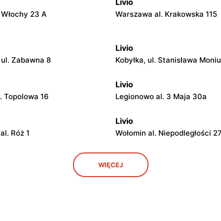
Livio
. Włochy 23 A
Warszawa al. Krakowska 115
Livio
ul. Zabawna 8
Kobyłka, ul. Stanisława Moniu
Livio
l. Topolowa 16
Legionowo al. 3 Maja 30a
Livio
al. Róż 1
Wołomin al. Niepodległości 2
Livio
WIĘCEJ
. Wawerska 10
Wołomin, ul. Szosa Jadowska
Livio
l. Ks. Bp. Władysława Miziołka
Otwock, ul. Stefana Żeromsk