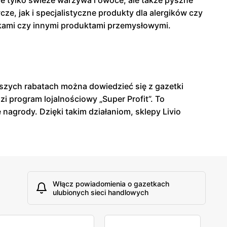
e tylko świeże warzywa i owoce, ale także pyszne
, jak i specjalistyczne produkty dla alergików czy
kami czy innymi produktami przemysłowymi.
epszych rabatach można dowiedzieć się z gazetki
i program lojalnościowy „Super Profit”. To
agrody. Dzięki takim działaniom, sklepy Livio
Włącz powiadomienia o gazetkach
ulubionych sieci handlowych