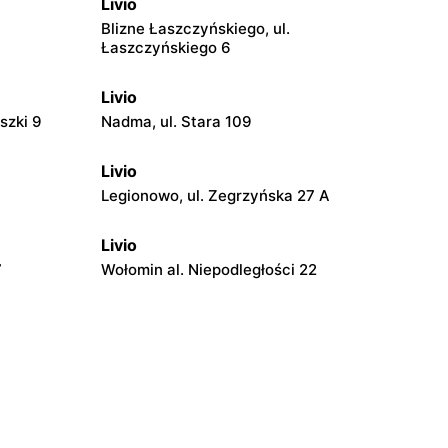
Livio
Blizne Łaszczyńskiego, ul.
Łaszczyńskiego 6
Livio
szki 9
Nadma, ul. Stara 109
Livio
Legionowo, ul. Zegrzyńska 27 A
Livio
7
Wołomin al. Niepodległości 22
Livio
 14B
Otwock, ul. Stefana Batorego 34
Livio
iego 121
Jabłonna, ul. Jabłonna 10