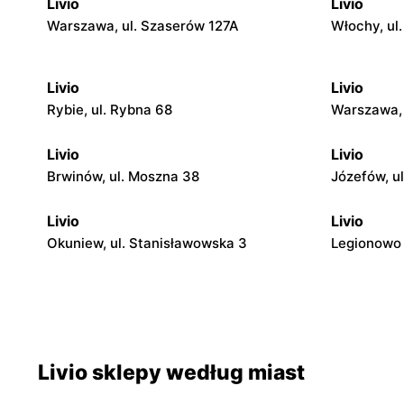
Livio
Livio
Warszawa, ul. Szaserów 127A
Włochy, ul
Livio
Livio
Rybie, ul. Rybna 68
Warszawa, 
Livio
Livio
Brwinów, ul. Moszna 38
Józefów, u
Livio
Livio
Okuniew, ul. Stanisławowska 3
Legionowo 
Livio
Livio
Otwock, ul. Warszawska 11/13
Otwock, ul
Livio
Livio
Livio sklepy według miast
Otwock, ul. Stefana Batorego 4
Karczew, u
1