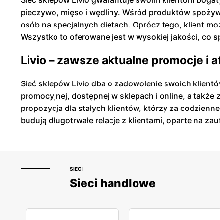
Sieć sklepów Livio gwarantuje swoim klientom bogat
pieczywo, mięso i wędliny. Wśród produktów spożywc
osób na specjalnych dietach. Oprócz tego, klient 
Wszystko to oferowane jest w wysokiej jakości, co sp
Livio – zawsze aktualne promocje i 
Sieć sklepów Livio dba o zadowolenie swoich klientó
promocyjnej, dostępnej w sklepach i online, a także 
propozycja dla stałych klientów, którzy za codzien
budują długotrwałe relacje z klientami, oparte na zau
SIECI
Sieci handlowe