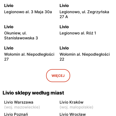
Livio
Livio
Legionowo al. 3 Maja 30a
Legionowo, ul. Zegrzyńska
27 A
Livio
Livio
Okuniew, ul.
Legionowo al. Róż 1
Stanisławowska 3
Livio
Livio
Wołomin al. Niepodległości
Wołomin al. Niepodległości
27
22
Livio
Livio
Otwock, ul. Warszawska
Otwock, ul. Wawerska 10
WIĘCEJ
11/13
Livio
Livio
Livio sklepy według miast
Wołomin, ul. Szosa
Otwock, ul. Stefana
Jadowska 14B
Batorego 34
Livio Warszawa
Livio Kraków
(
woj. mazowieckie
)
(
woj. małopolskie
)
Livio
Livio
Livio Poznań
Livio Wrocław