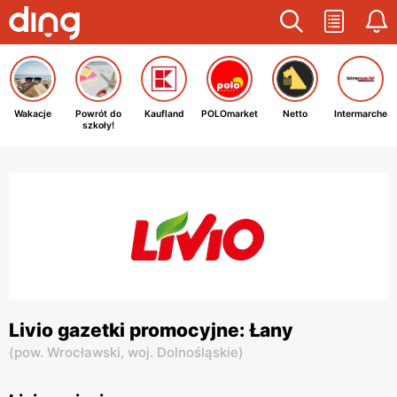
Wakacje
Powrót do
Kaufland
POLOmarket
Netto
Intermarche
szkoły!
Livio gazetki promocyjne: Łany
(
pow. Wrocławski,
woj. Dolnośląskie
)