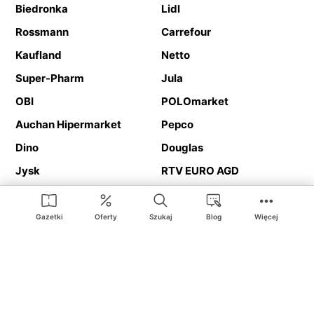
Biedronka
Lidl
Rossmann
Carrefour
Kaufland
Netto
Super-Pharm
Jula
OBI
POLOmarket
Auchan Hipermarket
Pepco
Dino
Douglas
Jysk
RTV EURO AGD
Action
Media Expert
Deichmann
Media Markt
Gazetki
Oferty
Szukaj
Blog
Więcej
Ding.pl to serwis internetowy prezentujący
gazetki promocyjne
oraz
katalogi
sklepów i dużych sieci handlowych. Dzięki
geolokalizacji otrzymasz przede wszystkim oferty sklepów, z
Twojego bliskiego otoczenia. Dodatkowo na stronie znajdziesz
adresy sklepów, więc w trakcie podróży bez problemu trafisz do