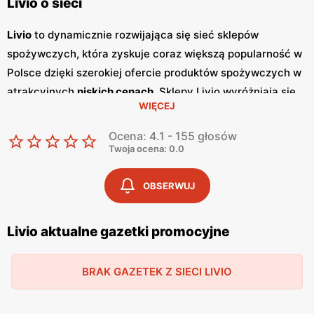
Livio o sieci
Livio
to dynamicznie rozwijająca się sieć sklepów
spożywczych, która zyskuje coraz większą popularność w
Polsce dzięki szerokiej ofercie produktów spożywczych w
atrakcyjnych
niskich cenach
. Sklepy Livio wyróżniają się
WIĘCEJ
nie tylko bogatym asortymentem, ale także częstymi
promocjami
, które przyciągają klientów szukających
Ocena: 4.1 - 155 głosów
oszczędności i wysokiej jakości. Regularnie wydawane
Twoja ocena: 0.0
gazetki promocyjne
informują o aktualnych zniżkach i
ofertach specjalnych, co sprawia, że klienci mogą być na
OBSERWUJ
bieżąco z najnowszymi okazjami zakupowymi. Livio
szczególnie stawia na polskie produkty, co jest wyrazem
Livio aktualne gazetki promocyjne
ich zaangażowania w wspieranie lokalnych producentów i
dostarczanie klientom świeżych, zdrowych i lokalnych
BRAK GAZETEK Z SIECI LIVIO
produktów. W ofercie sklepów można znaleźć szeroki
wybór owoców i warzyw, produktów mlecznych, pieczywa