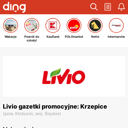
Wakacje
Powrót do
Kaufland
POLOmarket
Netto
Intermarche
szkoły!
Livio gazetki promocyjne: Krzepice
(
pow. Kłobucki,
woj. Śląskie
)