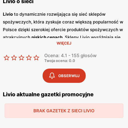
Livio o sieci
Livio
to dynamicznie rozwijająca się sieć sklepów
spożywczych, która zyskuje coraz większą popularność w
Polsce dzięki szerokiej ofercie produktów spożywczych w
atrakcyjnych
niskich cenach
. Sklepy Livio wyróżniają się
WIĘCEJ
nie tylko bogatym asortymentem, ale także częstymi
promocjami
, które przyciągają klientów szukających
Ocena: 4.1 - 155 głosów
oszczędności i wysokiej jakości. Regularnie wydawane
Twoja ocena: 0.0
gazetki promocyjne
informują o aktualnych zniżkach i
ofertach specjalnych, co sprawia, że klienci mogą być na
OBSERWUJ
bieżąco z najnowszymi okazjami zakupowymi. Livio
szczególnie stawia na polskie produkty, co jest wyrazem
Livio aktualne gazetki promocyjne
ich zaangażowania w wspieranie lokalnych producentów i
dostarczanie klientom świeżych, zdrowych i lokalnych
BRAK GAZETEK Z SIECI LIVIO
produktów. W ofercie sklepów można znaleźć szeroki
wybór owoców i warzyw, produktów mlecznych, pieczywa