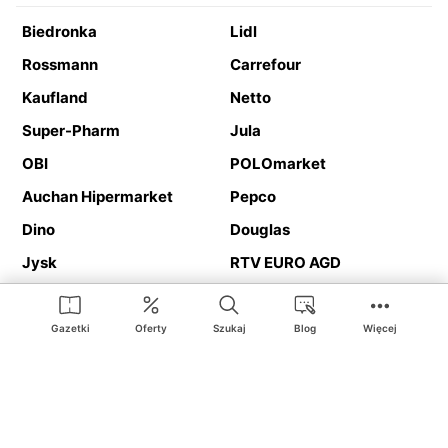
Biedronka
Lidl
Rossmann
Carrefour
Kaufland
Netto
Super-Pharm
Jula
OBI
POLOmarket
Auchan Hipermarket
Pepco
Dino
Douglas
Jysk
RTV EURO AGD
Action
Media Expert
Deichmann
Media Markt
Gazetki
Oferty
Szukaj
Blog
Więcej
Ding.pl to serwis internetowy prezentujący
gazetki promocyjne
oraz
katalogi
sklepów i dużych sieci handlowych. Dzięki
geolokalizacji otrzymasz przede wszystkim oferty sklepów, z
Twojego bliskiego otoczenia. Dodatkowo na stronie znajdziesz