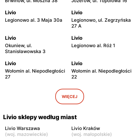
Brwinów, ul. Moszna 38
Józefów, ul. Topolowa 16
Livio
Livio
Legionowo al. 3 Maja 30a
Legionowo, ul. Zegrzyńska
27 A
Livio
Livio
Okuniew, ul.
Legionowo al. Róż 1
Stanisławowska 3
Livio
Livio
Wołomin al. Niepodległości
Wołomin al. Niepodległości
27
22
Livio
Livio
Otwock, ul. Warszawska
Otwock, ul. Wawerska 10
WIĘCEJ
11/13
Livio
Livio
Livio sklepy według miast
Wołomin, ul. Szosa
Otwock, ul. Stefana
Jadowska 14B
Batorego 34
Livio Warszawa
Livio Kraków
(
woj. mazowieckie
)
(
woj. małopolskie
)