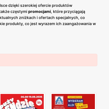
sce dzięki szerokiej ofercie produktów
 także częstymi
promocjami
, które przyciągają
ktualnych zniżkach i ofertach specjalnych, co
skie produkty, co jest wyrazem ich zaangażowania w
cie sklepów można znaleźć szeroki wybór owoców i
awia, że Livio cieszy się zaufaniem i uznaniem
ież na dbałości o komfort zakupów. Sklepy są
ą liczyć na pomocną obsługę oraz atrakcyjne
ientów, którzy regularnie wracają, aby skorzystać z
ologiczne torby na zakupy oraz starają się
ój i ochronę środowiska.
Livio
to sieć sklepów
. Dzięki regularnym
gazetkom promocyjnym
klienci