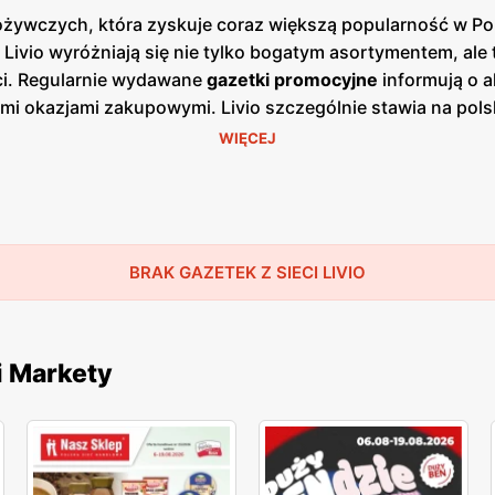
ożywczych, która zyskuje coraz większą popularność w Pol
y Livio wyróżniają się nie tylko bogatym asortymentem, ale
ści. Regularnie wydawane
gazetki promocyjne
informują o a
ymi okazjami zakupowymi. Livio szczególnie stawia na pol
ientom świeżych, zdrowych i lokalnych produktów. W ofer
WIĘCEJ
ochodzących od sprawdzonych polskich dostawców. To spr
zenie kupowanych produktów. Unikalność Livio polega równ
o sprawia, że zakupy są szybkie i przyjemne. Klienci mog
 Dzięki temu Livio zdobywa coraz większe grono lojalnych kl
h zaangażowanie w ochronę środowiska. Sklepy promują ek
BRAK GAZETEK Z SIECI LIVIO
odejście cenią klienci, którzy dbają o zrównoważony rozw
w spożywczych z atrakcyjnymi
promocjami
i
niskimi cenami
e zakupy w Livio są nie tylko przyjemne, ale i opłacalne.
i Markety