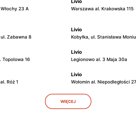
Livio
. Włochy 23 A
Warszawa al. Krakowska 115
Livio
ul. Zabawna 8
Kobyłka, ul. Stanisława Moniu
Livio
l. Topolowa 16
Legionowo al. 3 Maja 30a
Livio
al. Róż 1
Wołomin al. Niepodległości 2
Livio
WIĘCEJ
. Wawerska 10
Wołomin, ul. Szosa Jadowska
Livio
l. Ks. Bp. Władysława Miziołka
Otwock, ul. Stefana Żeromsk