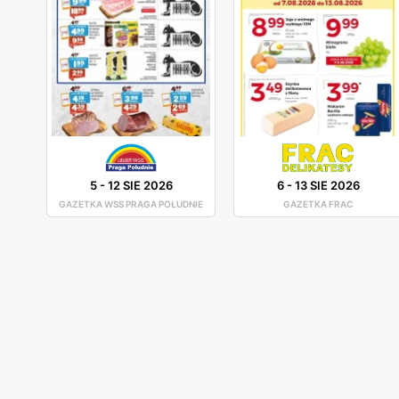
5
-
12 SIE 2026
6
-
13 SIE 2026
GAZETKA WSS PRAGA POŁUDNIE
GAZETKA FRAC