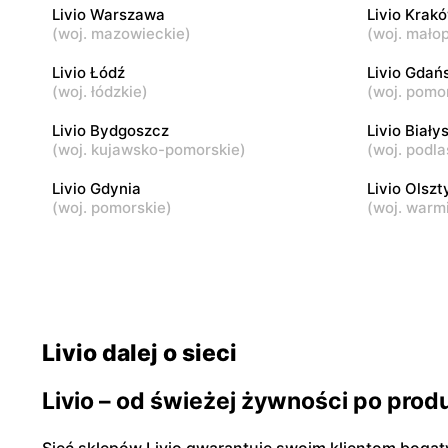
Livio Warszawa
Livio Krak
(
woj. mazowieckie
)
(
woj. małop
Livio
Livio
Karczew, ul. Rynek Zygmunta Starego 2
Dobczyn, u
Livio Łódź
Livio Gdań
(
woj. łódzkie
)
(
woj. pomo
Livio
Livio Bydgoszcz
Livio
Livio Biały
(
woj. kujawsko-pomorskie
)
(
woj. podla
Małopole, ul. Wincentego Witosa 3
Góra Kalwa
Livio Gdynia
Livio Olszt
(
woj. pomorskie
)
(
woj. warm
Livio dalej o sieci
Livio – od świeżej żywności po pro