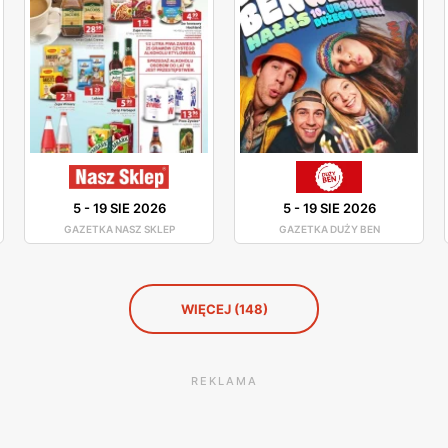
5
-
19 SIE 2026
5
-
19 SIE 2026
GAZETKA NASZ SKLEP
GAZETKA DUŻY BEN
WIĘCEJ (148)
REKLAMA