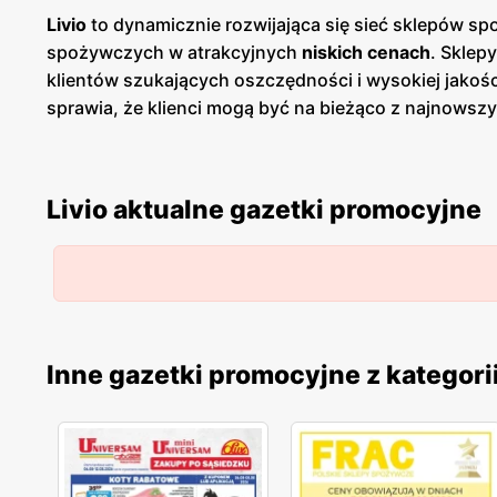
Livio
to dynamicznie rozwijająca się sieć sklepów sp
spożywczych w atrakcyjnych
niskich cenach
. Sklep
klientów szukających oszczędności i wysokiej jako
sprawia, że klienci mogą być na bieżąco z najnowsz
wspieranie lokalnych producentów i dostarczanie kl
warzyw, produktów mlecznych, pieczywa oraz mięs p
wśród klientów, którzy cenią sobie jakość i pochod
Livio aktualne gazetki promocyjne
przestronne, dobrze zaopatrzone i łatwo dostępne, c
promocje
, które regularnie pojawiają się w ofercie.
najnowszych ofert. Dodatkowym atutem Livio jest ic
minimalizować użycie plastiku w opakowaniach. To p
spożywczych, która łączy szeroką ofertę produktó
mają stały dostęp do najnowszych ofert, co sprawia, ż
Inne gazetki promocyjne z kategori