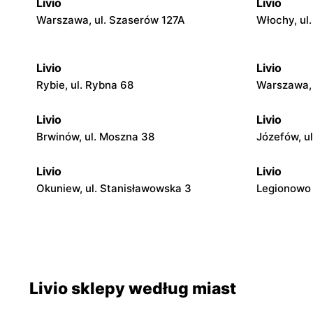
Livio
Livio
Warszawa, ul. Szaserów 127A
Włochy, ul
Livio
Livio
Rybie, ul. Rybna 68
Warszawa, 
Livio
Livio
Brwinów, ul. Moszna 38
Józefów, u
Livio
Livio
Okuniew, ul. Stanisławowska 3
Legionowo 
Livio
Livio
Otwock, ul. Warszawska 11/13
Otwock, ul
Livio
Livio
Livio sklepy według miast
Otwock, ul. Stefana Batorego 4
Karczew, u
1