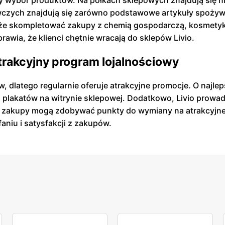
y wybór produktów. Na półkach sklepowych znajdują się ni
zych znajdują się zarówno podstawowe artykuły spożywcze
może skompletować zakupy z chemią gospodarczą, kosmety
rawia, że klienci chętnie wracają do sklepów Livio.
atrakcyjny program lojalnościowy
w, dlatego regularnie oferuje atrakcyjne promocje. O najl
z plakatów na witrynie sklepowej. Dodatkowo, Livio prowadz
ne zakupy mogą zdobywać punkty do wymiany na atrakcyjne n
faniu i satysfakcji z zakupów.