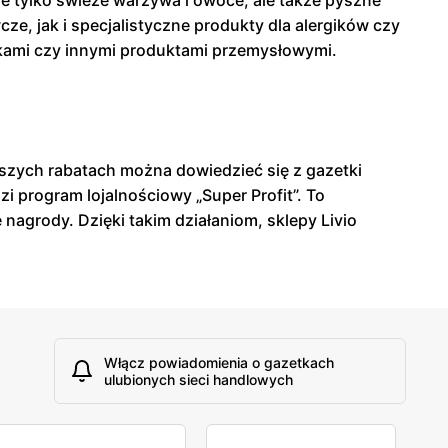
e tylko świeże warzywa i owoce, ale także pyszne
, jak i specjalistyczne produkty dla alergików czy
kami czy innymi produktami przemysłowymi.
epszych rabatach można dowiedzieć się z gazetki
i program lojalnościowy „Super Profit”. To
agrody. Dzięki takim działaniom, sklepy Livio
Włącz powiadomienia o gazetkach
ulubionych sieci handlowych