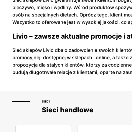
Sieć sklepów Livio gwarantuje swoim klientom bogat
pieczywo, mięso i wędliny. Wśród produktów spożywc
osób na specjalnych dietach. Oprócz tego, klient 
Wszystko to oferowane jest w wysokiej jakości, co sp
Livio – zawsze aktualne promocje i 
Sieć sklepów Livio dba o zadowolenie swoich klientó
promocyjnej, dostępnej w sklepach i online, a także 
propozycja dla stałych klientów, którzy za codzien
budują długotrwałe relacje z klientami, oparte na zau
SIECI
Sieci handlowe