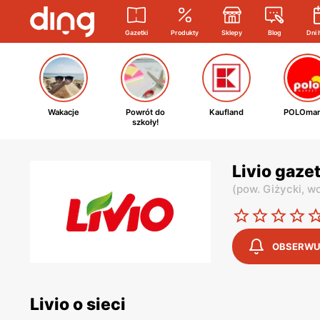
Gazetki
Produkty
Sklepy
Blog
Dni 
Wakacje
Powrót do
Kaufland
POLOmar
szkoły!
Livio gaze
(
pow. Giżycki,
wo
OBSERWU
Livio o sieci