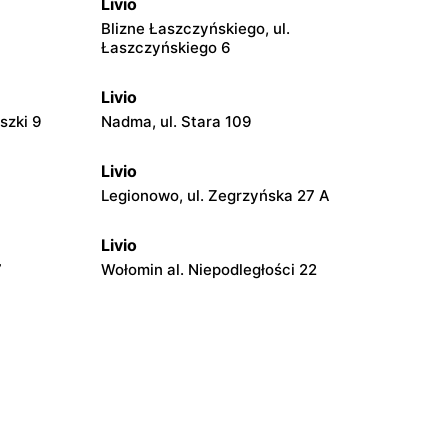
Livio
Blizne Łaszczyńskiego, ul.
Łaszczyńskiego 6
Livio
szki 9
Nadma, ul. Stara 109
Livio
Legionowo, ul. Zegrzyńska 27 A
Livio
7
Wołomin al. Niepodległości 22
Livio
 14B
Otwock, ul. Stefana Batorego 34
Livio
iego 121
Jabłonna, ul. Jabłonna 10