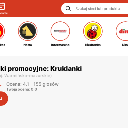
handlu
ket
Netto
Intermarche
Biedronka
Din
tki promocyjne: Kruklanki
j. Warmińsko-mazurskie
)
Ocena: 4.1 - 155 głosów
Twoja ocena: 0.0
J