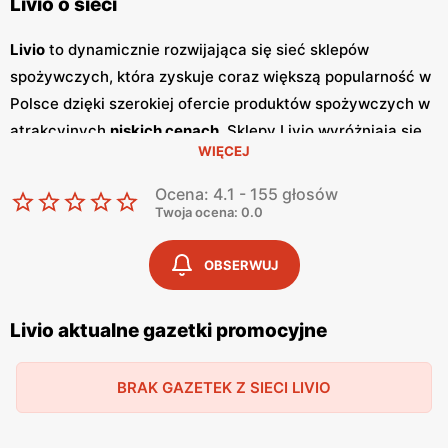
Livio o sieci
Livio
to dynamicznie rozwijająca się sieć sklepów
spożywczych, która zyskuje coraz większą popularność w
Polsce dzięki szerokiej ofercie produktów spożywczych w
atrakcyjnych
niskich cenach
. Sklepy Livio wyróżniają się
WIĘCEJ
nie tylko bogatym asortymentem, ale także częstymi
promocjami
, które przyciągają klientów szukających
Ocena: 4.1 - 155 głosów
oszczędności i wysokiej jakości. Regularnie wydawane
Twoja ocena: 0.0
gazetki promocyjne
informują o aktualnych zniżkach i
ofertach specjalnych, co sprawia, że klienci mogą być na
OBSERWUJ
bieżąco z najnowszymi okazjami zakupowymi. Livio
szczególnie stawia na polskie produkty, co jest wyrazem
Livio aktualne gazetki promocyjne
ich zaangażowania w wspieranie lokalnych producentów i
dostarczanie klientom świeżych, zdrowych i lokalnych
BRAK GAZETEK Z SIECI LIVIO
produktów. W ofercie sklepów można znaleźć szeroki
wybór owoców i warzyw, produktów mlecznych, pieczywa