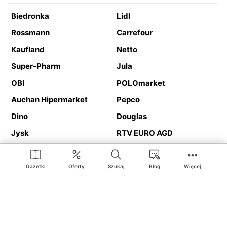
Biedronka
Lidl
Rossmann
Carrefour
Kaufland
Netto
Super-Pharm
Jula
OBI
POLOmarket
Auchan Hipermarket
Pepco
Dino
Douglas
Jysk
RTV EURO AGD
Action
Media Expert
Deichmann
Media Markt
Gazetki
Oferty
Szukaj
Blog
Więcej
Ding.pl to serwis internetowy prezentujący
gazetki promocyjne
oraz
katalogi
sklepów i dużych sieci handlowych. Dzięki
geolokalizacji otrzymasz przede wszystkim oferty sklepów, z
Twojego bliskiego otoczenia. Dodatkowo na stronie znajdziesz