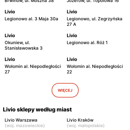
Brwinów, ul. Moszna 38
Józefów, ul. Topolowa 16
Livio
Livio
Legionowo al. 3 Maja 30a
Legionowo, ul. Zegrzyńska
27 A
Livio
Livio
Okuniew, ul.
Legionowo al. Róż 1
Stanisławowska 3
Livio
Livio
Wołomin al. Niepodległości
Wołomin al. Niepodległości
27
22
Livio
Livio
Otwock, ul. Warszawska
Otwock, ul. Wawerska 10
WIĘCEJ
11/13
Livio
Livio
Livio sklepy według miast
Wołomin, ul. Szosa
Otwock, ul. Stefana
Jadowska 14B
Batorego 34
Livio Warszawa
Livio Kraków
(
woj. mazowieckie
)
(
woj. małopolskie
)