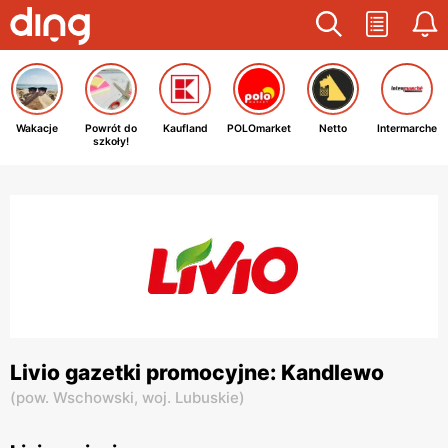
Wakacje
Powrót do
Kaufland
POLOmarket
Netto
Intermarche
szkoły!
Livio gazetki promocyjne: Kandlewo
(
pow. Wschowski,
woj. Lubuskie
)