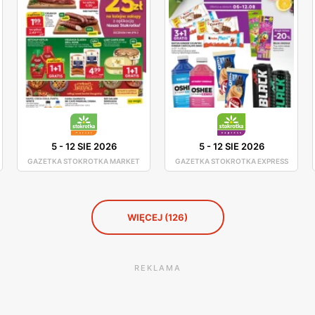
5
-
12 SIE 2026
5
-
12 SIE 2026
GAZETKA STOKROTKA MARKET
GAZETKA STOKROTKA EXPRESS
WIĘCEJ (126)
REKLAMA