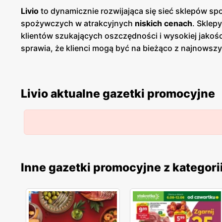
Livio
to dynamicznie rozwijająca się sieć sklepów sp
spożywczych w atrakcyjnych
niskich cenach
. Sklep
klientów szukających oszczędności i wysokiej jako
sprawia, że klienci mogą być na bieżąco z najnowsz
wspieranie lokalnych producentów i dostarczanie kl
warzyw, produktów mlecznych, pieczywa oraz mięs p
wśród klientów, którzy cenią sobie jakość i pochod
Livio aktualne gazetki promocyjne
przestronne, dobrze zaopatrzone i łatwo dostępne, c
promocje
, które regularnie pojawiają się w ofercie.
najnowszych ofert. Dodatkowym atutem Livio jest ic
minimalizować użycie plastiku w opakowaniach. To p
spożywczych, która łączy szeroką ofertę produktó
mają stały dostęp do najnowszych ofert, co sprawia, ż
Inne gazetki promocyjne z kategori