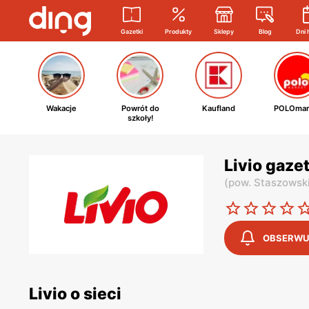
Gazetki
Produkty
Sklepy
Blog
Dni 
Wakacje
Powrót do
Kaufland
POLOmar
szkoły!
Livio gaze
(
pow. Staszowsk
OBSERWU
Livio o sieci