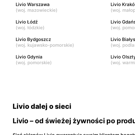
Livio Warszawa
Livio Krak
(
woj. mazowieckie
)
(
woj. małop
Livio
Livio
Karczew, ul. Rynek Zygmunta Starego 2
Dobczyn, u
Livio Łódź
Livio Gdań
(
woj. łódzkie
)
(
woj. pomo
Livio
Livio Bydgoszcz
Livio
Livio Biały
(
woj. kujawsko-pomorskie
)
(
woj. podla
Małopole, ul. Wincentego Witosa 3
Góra Kalwa
Livio Gdynia
Livio Olszt
(
woj. pomorskie
)
(
woj. warm
Livio dalej o sieci
Livio – od świeżej żywności po pro