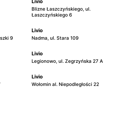
Livio
Blizne Łaszczyńskiego, ul.
Łaszczyńskiego 6
Livio
szki 9
Nadma, ul. Stara 109
Livio
Legionowo, ul. Zegrzyńska 27 A
Livio
7
Wołomin al. Niepodległości 22
Livio
 14B
Otwock, ul. Stefana Batorego 34
Livio
iego 121
Jabłonna, ul. Jabłonna 10