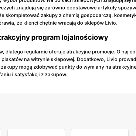
y wybór produktów. Na półkach sklepowych znajdują się ni
zych znajdują się zarówno podstawowe artykuły spożywcze
może skompletować zakupy z chemią gospodarczą, kosmety
rawia, że klienci chętnie wracają do sklepów Livio.
atrakcyjny program lojalnościowy
w, dlatego regularnie oferuje atrakcyjne promocje. O najl
z plakatów na witrynie sklepowej. Dodatkowo, Livio prowadz
ne zakupy mogą zdobywać punkty do wymiany na atrakcyjne n
faniu i satysfakcji z zakupów.