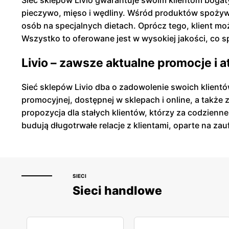
Sieć sklepów Livio gwarantuje swoim klientom bogat
pieczywo, mięso i wędliny. Wśród produktów spożywc
osób na specjalnych dietach. Oprócz tego, klient 
Wszystko to oferowane jest w wysokiej jakości, co sp
Livio – zawsze aktualne promocje i 
Sieć sklepów Livio dba o zadowolenie swoich klientó
promocyjnej, dostępnej w sklepach i online, a także 
propozycja dla stałych klientów, którzy za codzien
budują długotrwałe relacje z klientami, oparte na zau
SIECI
Sieci handlowe