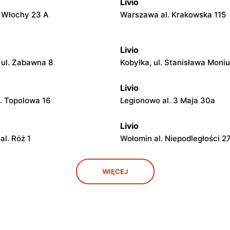
Livio
. Włochy 23 A
Warszawa al. Krakowska 115
Livio
ul. Zabawna 8
Kobyłka, ul. Stanisława Moniu
Livio
l. Topolowa 16
Legionowo al. 3 Maja 30a
Livio
al. Róż 1
Wołomin al. Niepodległości 2
Livio
WIĘCEJ
. Wawerska 10
Wołomin, ul. Szosa Jadowska
Livio
l. Ks. Bp. Władysława Miziołka
Otwock, ul. Stefana Żeromsk