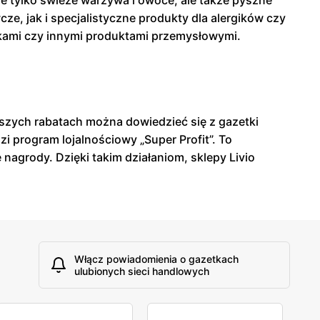
e tylko świeże warzywa i owoce, ale także pyszne
, jak i specjalistyczne produkty dla alergików czy
kami czy innymi produktami przemysłowymi.
epszych rabatach można dowiedzieć się z gazetki
i program lojalnościowy „Super Profit”. To
agrody. Dzięki takim działaniom, sklepy Livio
Włącz powiadomienia o gazetkach
ulubionych sieci handlowych