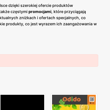
sce dzięki szerokiej ofercie produktów
 także częstymi
promocjami
, które przyciągają
ktualnych zniżkach i ofertach specjalnych, co
skie produkty, co jest wyrazem ich zaangażowania w
cie sklepów można znaleźć szeroki wybór owoców i
awia, że Livio cieszy się zaufaniem i uznaniem
ież na dbałości o komfort zakupów. Sklepy są
ą liczyć na pomocną obsługę oraz atrakcyjne
ientów, którzy regularnie wracają, aby skorzystać z
ologiczne torby na zakupy oraz starają się
ój i ochronę środowiska.
Livio
to sieć sklepów
. Dzięki regularnym
gazetkom promocyjnym
klienci