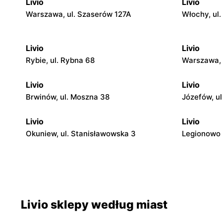
Livio
Livio
Warszawa, ul. Szaserów 127A
Włochy, ul
Livio
Livio
Rybie, ul. Rybna 68
Warszawa, 
Livio
Livio
Brwinów, ul. Moszna 38
Józefów, u
Livio
Livio
Okuniew, ul. Stanisławowska 3
Legionowo 
Livio
Livio
Otwock, ul. Warszawska 11/13
Otwock, ul
Livio
Livio
Livio sklepy według miast
Otwock, ul. Stefana Batorego 4
Karczew, u
1