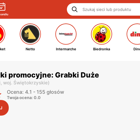
handlu
ket
Netto
Intermarche
Biedronka
Din
tki promocyjne: Grabki Duże
i,
woj. Świętokrzyskie
)
Ocena: 4.1 - 155 głosów
Twoja ocena: 0.0
J