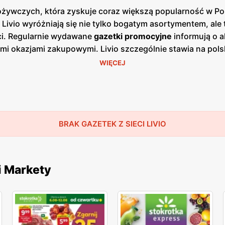
ożywczych, która zyskuje coraz większą popularność w Pol
y Livio wyróżniają się nie tylko bogatym asortymentem, ale
ści. Regularnie wydawane
gazetki promocyjne
informują o a
ymi okazjami zakupowymi. Livio szczególnie stawia na pol
ientom świeżych, zdrowych i lokalnych produktów. W ofer
WIĘCEJ
ochodzących od sprawdzonych polskich dostawców. To spr
zenie kupowanych produktów. Unikalność Livio polega równ
o sprawia, że zakupy są szybkie i przyjemne. Klienci mog
 Dzięki temu Livio zdobywa coraz większe grono lojalnych kl
h zaangażowanie w ochronę środowiska. Sklepy promują ek
BRAK GAZETEK Z SIECI LIVIO
odejście cenią klienci, którzy dbają o zrównoważony rozw
w spożywczych z atrakcyjnymi
promocjami
i
niskimi cenami
e zakupy w Livio są nie tylko przyjemne, ale i opłacalne.
i Markety