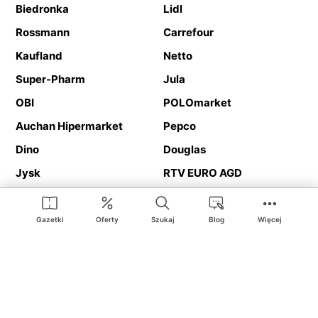
Biedronka
Lidl
Rossmann
Carrefour
Kaufland
Netto
Super-Pharm
Jula
OBI
POLOmarket
Auchan Hipermarket
Pepco
Dino
Douglas
Jysk
RTV EURO AGD
Action
Media Expert
Deichmann
Media Markt
Gazetki
Oferty
Szukaj
Blog
Więcej
Ding.pl to serwis internetowy prezentujący
gazetki promocyjne
oraz
katalogi
sklepów i dużych sieci handlowych. Dzięki
geolokalizacji otrzymasz przede wszystkim oferty sklepów, z
Twojego bliskiego otoczenia. Dodatkowo na stronie znajdziesz
adresy sklepów, więc w trakcie podróży bez problemu trafisz do