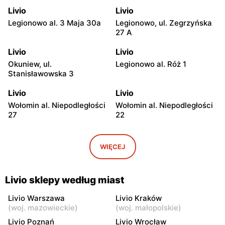
Livio
Livio
Legionowo al. 3 Maja 30a
Legionowo, ul. Zegrzyńska
27 A
Livio
Livio
Okuniew, ul.
Legionowo al. Róż 1
Stanisławowska 3
Livio
Livio
Wołomin al. Niepodległości
Wołomin al. Niepodległości
27
22
Livio
Livio
Otwock, ul. Warszawska
Otwock, ul. Wawerska 10
WIĘCEJ
11/13
Livio
Livio
Livio sklepy według miast
Wołomin, ul. Szosa
Otwock, ul. Stefana
Jadowska 14B
Batorego 34
Livio Warszawa
Livio Kraków
(
woj. mazowieckie
)
(
woj. małopolskie
)
Livio
Livio
Livio Poznań
Livio Wrocław