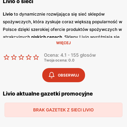
Livio o sieci
Livio
to dynamicznie rozwijająca się sieć sklepów
spożywczych, która zyskuje coraz większą popularność w
Polsce dzięki szerokiej ofercie produktów spożywczych w
atrakcyjnych
niskich cenach
. Sklepy Livio wyróżniają się
WIĘCEJ
nie tylko bogatym asortymentem, ale także częstymi
promocjami
, które przyciągają klientów szukających
Ocena: 4.1 - 155 głosów
oszczędności i wysokiej jakości. Regularnie wydawane
Twoja ocena: 0.0
gazetki promocyjne
informują o aktualnych zniżkach i
ofertach specjalnych, co sprawia, że klienci mogą być na
OBSERWUJ
bieżąco z najnowszymi okazjami zakupowymi. Livio
szczególnie stawia na polskie produkty, co jest wyrazem
Livio aktualne gazetki promocyjne
ich zaangażowania w wspieranie lokalnych producentów i
dostarczanie klientom świeżych, zdrowych i lokalnych
BRAK GAZETEK Z SIECI LIVIO
produktów. W ofercie sklepów można znaleźć szeroki
wybór owoców i warzyw, produktów mlecznych, pieczywa