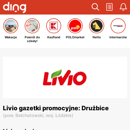
Wakacje
Powrót do
Kaufland
POLOmarket
Netto
Intermarche
szkoły!
Livio gazetki promocyjne: Drużbice
(
pow. Bełchatowski,
woj. Łódzkie
)