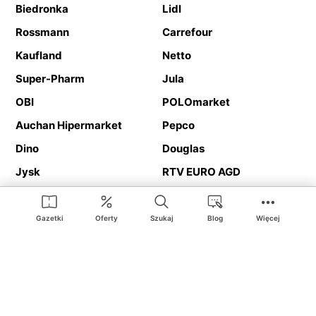
Biedronka
Lidl
Rossmann
Carrefour
Kaufland
Netto
Super-Pharm
Jula
OBI
POLOmarket
Auchan Hipermarket
Pepco
Dino
Douglas
Jysk
RTV EURO AGD
Action
Media Expert
Deichmann
Media Markt
Gazetki
Oferty
Szukaj
Blog
Więcej
Ding.pl to serwis internetowy prezentujący
gazetki promocyjne
oraz
katalogi
sklepów i dużych sieci handlowych. Dzięki
geolokalizacji otrzymasz przede wszystkim oferty sklepów, z
Twojego bliskiego otoczenia. Dodatkowo na stronie znajdziesz
adresy sklepów, więc w trakcie podróży bez problemu trafisz do