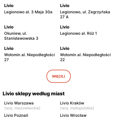
Livio
Livio
Legionowo al. 3 Maja 30a
Legionowo, ul. Zegrzyńska
27 A
Livio
Livio
Okuniew, ul.
Legionowo al. Róż 1
Stanisławowska 3
Livio
Livio
Wołomin al. Niepodległości
Wołomin al. Niepodległości
27
22
Livio
Livio
Otwock, ul. Warszawska
Otwock, ul. Wawerska 10
WIĘCEJ
11/13
Livio
Livio
Livio sklepy według miast
Wołomin, ul. Szosa
Otwock, ul. Stefana
Jadowska 14B
Batorego 34
Livio Warszawa
Livio Kraków
(
woj. mazowieckie
)
(
woj. małopolskie
)
Livio
Livio
Livio Poznań
Livio Wrocław