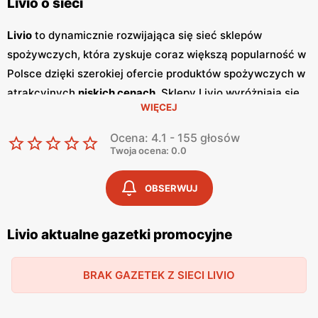
Livio o sieci
Livio
to dynamicznie rozwijająca się sieć sklepów
spożywczych, która zyskuje coraz większą popularność w
Polsce dzięki szerokiej ofercie produktów spożywczych w
atrakcyjnych
niskich cenach
. Sklepy Livio wyróżniają się
WIĘCEJ
nie tylko bogatym asortymentem, ale także częstymi
promocjami
, które przyciągają klientów szukających
Ocena: 4.1 - 155 głosów
oszczędności i wysokiej jakości. Regularnie wydawane
Twoja ocena: 0.0
gazetki promocyjne
informują o aktualnych zniżkach i
ofertach specjalnych, co sprawia, że klienci mogą być na
OBSERWUJ
bieżąco z najnowszymi okazjami zakupowymi. Livio
szczególnie stawia na polskie produkty, co jest wyrazem
Livio aktualne gazetki promocyjne
ich zaangażowania w wspieranie lokalnych producentów i
dostarczanie klientom świeżych, zdrowych i lokalnych
BRAK GAZETEK Z SIECI LIVIO
produktów. W ofercie sklepów można znaleźć szeroki
wybór owoców i warzyw, produktów mlecznych, pieczywa