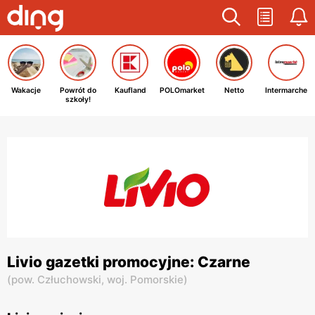
Wakacje
Powrót do
Kaufland
POLOmarket
Netto
Intermarche
szkoły!
Livio gazetki promocyjne: Czarne
(
pow. Człuchowski,
woj. Pomorskie
)