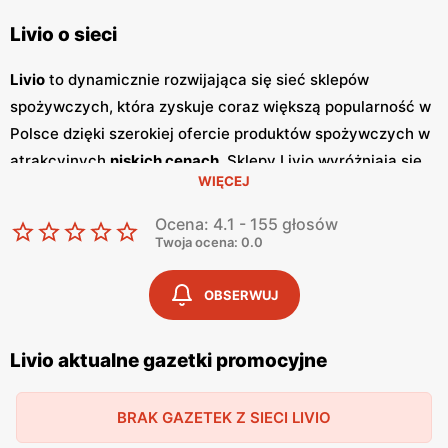
Livio o sieci
Livio
to dynamicznie rozwijająca się sieć sklepów
spożywczych, która zyskuje coraz większą popularność w
Polsce dzięki szerokiej ofercie produktów spożywczych w
atrakcyjnych
niskich cenach
. Sklepy Livio wyróżniają się
WIĘCEJ
nie tylko bogatym asortymentem, ale także częstymi
promocjami
, które przyciągają klientów szukających
Ocena: 4.1 - 155 głosów
oszczędności i wysokiej jakości. Regularnie wydawane
Twoja ocena: 0.0
gazetki promocyjne
informują o aktualnych zniżkach i
ofertach specjalnych, co sprawia, że klienci mogą być na
OBSERWUJ
bieżąco z najnowszymi okazjami zakupowymi. Livio
szczególnie stawia na polskie produkty, co jest wyrazem
Livio aktualne gazetki promocyjne
ich zaangażowania w wspieranie lokalnych producentów i
dostarczanie klientom świeżych, zdrowych i lokalnych
BRAK GAZETEK Z SIECI LIVIO
produktów. W ofercie sklepów można znaleźć szeroki