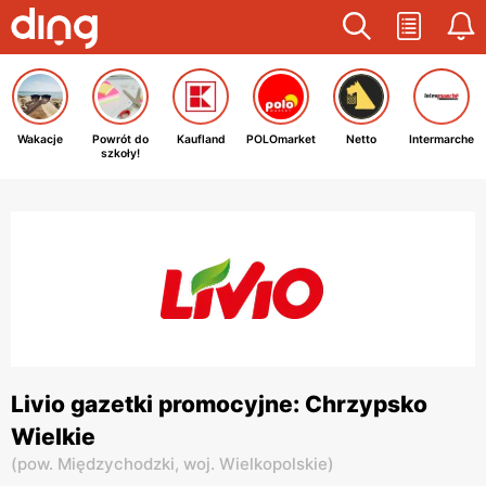
Wakacje
Powrót do
Kaufland
POLOmarket
Netto
Intermarche
szkoły!
Livio gazetki promocyjne: Chrzypsko
Wielkie
(
pow. Międzychodzki,
woj. Wielkopolskie
)