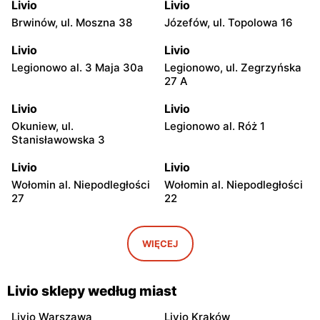
Livio
Livio
Brwinów, ul. Moszna 38
Józefów, ul. Topolowa 16
Livio
Livio
Legionowo al. 3 Maja 30a
Legionowo, ul. Zegrzyńska
27 A
Livio
Livio
Okuniew, ul.
Legionowo al. Róż 1
Stanisławowska 3
Livio
Livio
Wołomin al. Niepodległości
Wołomin al. Niepodległości
27
22
Livio
Livio
Otwock, ul. Warszawska
Otwock, ul. Wawerska 10
WIĘCEJ
11/13
Livio
Livio
Livio sklepy według miast
Wołomin, ul. Szosa
Otwock, ul. Stefana
Jadowska 14B
Batorego 34
Livio Warszawa
Livio Kraków