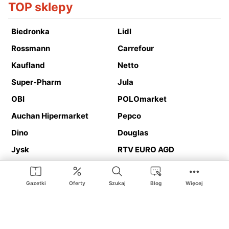
TOP sklepy
Biedronka
Lidl
Rossmann
Carrefour
Kaufland
Netto
Super-Pharm
Jula
OBI
POLOmarket
Auchan Hipermarket
Pepco
Dino
Douglas
Jysk
RTV EURO AGD
Action
Media Expert
Deichmann
Media Markt
Gazetki
Oferty
Szukaj
Blog
Więcej
Ding.pl to serwis internetowy prezentujący
gazetki promocyjne
oraz
katalogi
sklepów i dużych sieci handlowych. Dzięki